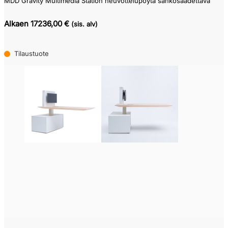
MDD Gravity Multimedia Station neuvottelupöytä sähkösäädettävä
Alkaen 17236,00 €
(sis. alv)
Tilaustuote