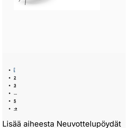
1
2
3
…
5
→
Lisää aiheesta Neuvottelupöydät