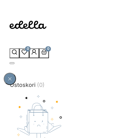
0
0
Ostoskori
(0)