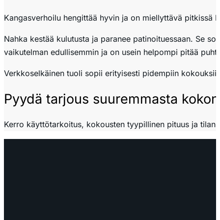
Kangasverhoilu hengittää hyvin ja on miellyttävä pitkissä k
Nahka kestää kulutusta ja paranee patinoituessaan. Se sop
vaikutelman edullisemmin ja on usein helpompi pitää puht
Verkkoselkäinen tuoli sopii erityisesti pidempiin kokouksi
Pyydä tarjous suuremmasta kokon
Kerro käyttötarkoitus, kokousten tyypillinen pituus ja tilan
OTA YHTEYTTÄ
myynti@edella.fi
044 242
8113
TURKU Logomo Byrå Junakatu 9 20100