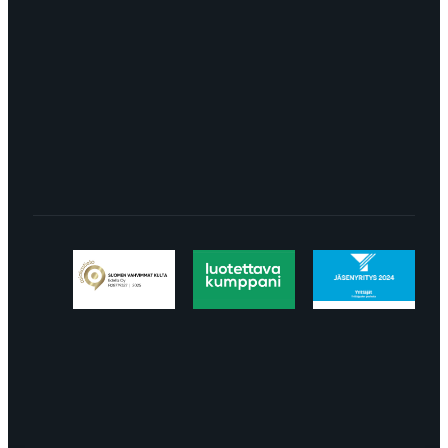
Turku
LÖYDÄT MEIDÄT SOMESTA
Tietosuojaseloste
Peruuttaminen
Projektimyynnin
toimitus- ja sopimusehdot
Käyttö- ja
toimitusehdot
Palautus ja reklamaatiot