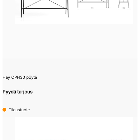
Pikatoimitustuote
(0)
Varastotuote
(1)
Kysy
toimitusaikaa
(4)
Hay CPH30 pöytä
Pyydä tarjous
Tilaustuote
(113)
Tilaustuote
Edellinen