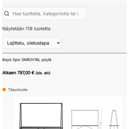
Näytetään 118 tuotetta
Bejot Spin SNROV18L pöytä
Näytä
ALV
Alkaen 797,00 €
(sis. alv)
Tilaustuote
Verkkokauppa
Tarjouskori