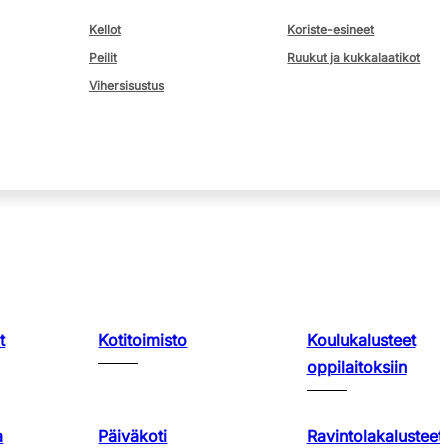
Kellot
Koriste-esineet
Peilit
Ruukut ja kukkalaatikot
Vihersisustus
t
Kotitoimisto
Koulukalusteet
oppilaitoksiin
a
Päiväkoti
Ravintolakalusteet