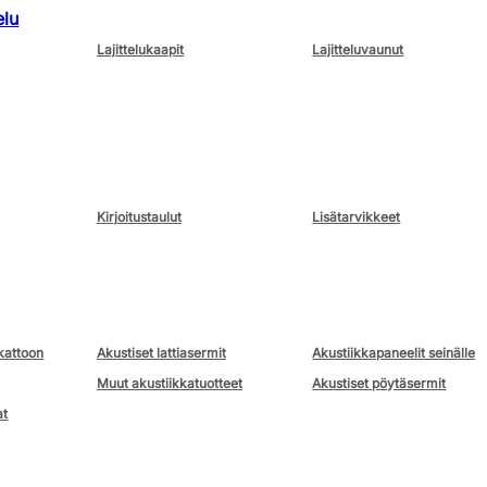
elu
Lajittelukaapit
Lajitteluvaunut
Kirjoitustaulut
Lisätarvikkeet
kattoon
Akustiset lattiasermit
Akustiikkapaneelit seinälle
Muut akustiikkatuotteet
Akustiset pöytäsermit
at