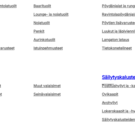
ntolatuolit
Baarituolit
Pöydänjalat ja rung
Lounge- ja nojatuolit
Ravintolapöydänjal
Nojatuolit
Pöytien lisävaruste
Penkit
Luukut ja läpivienni
Aurinkotuolit
Langaton lataus
varusteet
Istuinpehmusteet
Tietokonetelineet
Säilytyskalust
t
Muut valaisimet
Postitushyllyt ja -k
t
Seinävalaisimet
Ovikaapit
Avohyllyt
Lokerokaapit ja -hy
Säilytyskalusteiden