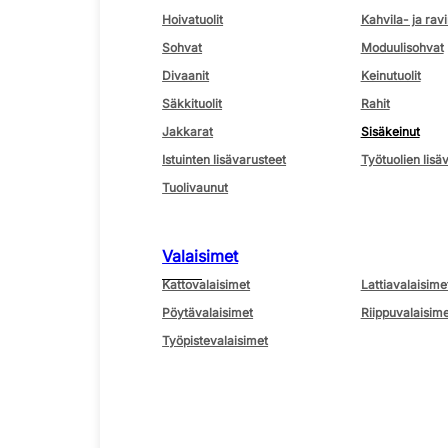
Hoivatuolit
Kahvila- ja ravi
Sohvat
Moduulisohvat
Divaanit
Keinutuolit
Säkkituolit
Rahit
Jakkarat
Sisäkeinut
Istuinten lisävarusteet
Työtuolien lisä
Tuolivaunut
Valaisimet
Kattovalaisimet
Lattiavalaisime
Pöytävalaisimet
Riippuvalaisime
Työpistevalaisimet