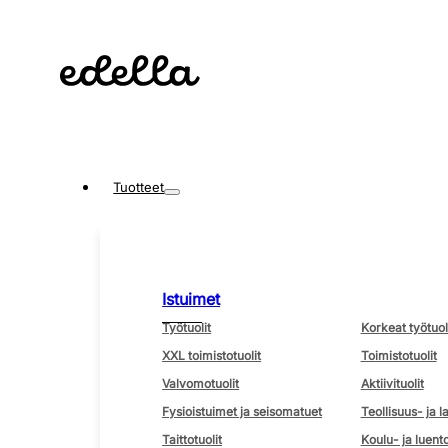
Tuotteet
Istuimet
Työtuolit
Korkeat työtuol
XXL toimistotuolit
Toimistotuolit
Valvomotuolit
Aktiivituolit
Fysioistuimet ja seisomatuet
Teollisuus- ja l
Taittotuolit
Koulu- ja luento