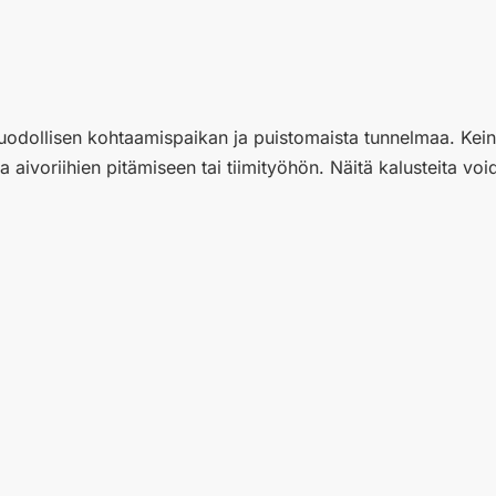
uodollisen kohtaamispaikan ja puistomaista tunnelmaa. Keinun 
ivoriihien pitämiseen tai tiimityöhön. Näitä kalusteita voida