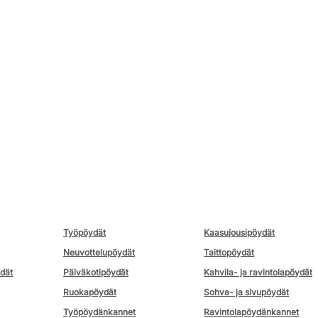
Työpöydät
Kaasujousipöydät
Neuvottelupöydät
Taittopöydät
ydät
Päiväkotipöydät
Kahvila- ja ravintolapöydät
Ruokapöydät
Sohva- ja sivupöydät
Työpöydänkannet
Ravintolapöydänkannet