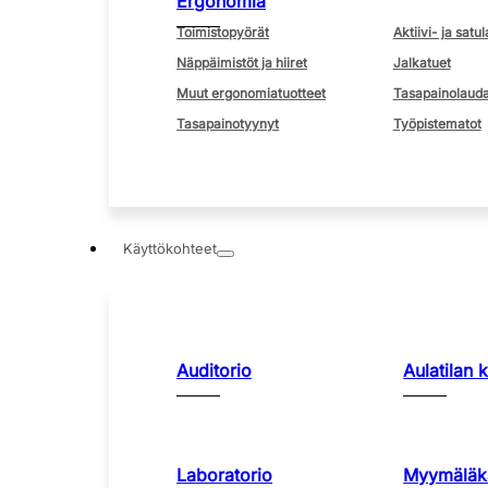
Ergonomia
Toimistopyörät
Aktiivi- ja satul
Näppäimistöt ja hiiret
Jalkatuet
Muut ergonomiatuotteet
Tasapainolauda
Tasapainotyynyt
Työpistematot
Käyttökohteet
Auditorio
Aulatilan 
Laboratorio
Myymäläka