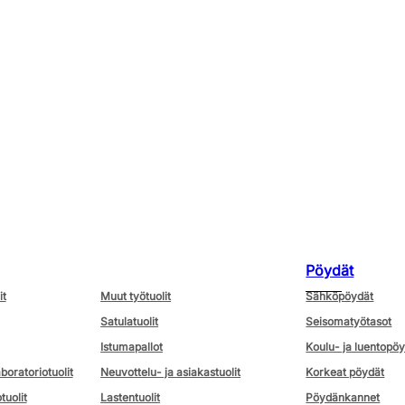
Pöydät
it
Muut työtuolit
Sähköpöydät
Satulatuolit
Seisomatyötasot
Istumapallot
Koulu- ja luentopö
aboratoriotuolit
Neuvottelu- ja asiakastuolit
Korkeat pöydät
tuolit
Lastentuolit
Pöydänkannet