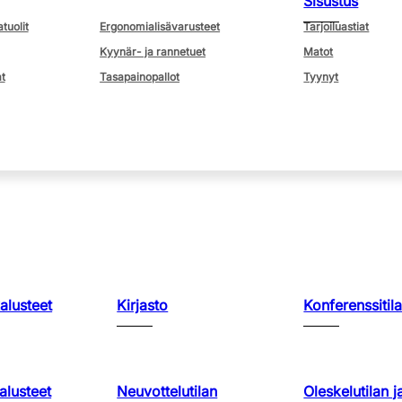
Sisustus
atuolit
Ergonomialisävarusteet
Tarjoiluastiat
Kyynär- ja rannetuet
Matot
t
Tasapainopallot
Tyynyt
kalusteet
Kirjasto
Konferenssitila
lusteet
Neuvottelutilan
Oleskelutilan j