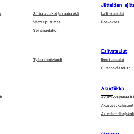
Jätteiden lajitt
s
Siirtonaulakot ja vaaterekit
Lajitteluastiat
Vaateripustimet
Roskakorit
Seinänaulakot
Esitystaulut
Työskentelykopit
Ilmoitustaulut
Siirreltävät taulut
Akustiikka
it
Akustiikkapaneelit 
Akustiset kalusteet
Akustiset tilanjakaj