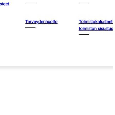
steet
Terveydenhuolto
Toimistokalusteet 
toimiston sisustus