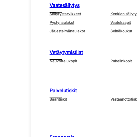
Vaatesäilytys
Säilytystarvikkeet
Kenkien säilyty
Pystynaulakot
Vaatekaapit
Järjestelmänaulakot
Seinäkoukut
Vetäytymistilat
Neuvottelukopit
Puhelinkopit
Palvelutiskit
Baaritiskit
Vastaanottotisk