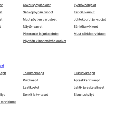
ot
Kokouspöydänjalat
Työpöydänjalat
at
Sähköpöydän rungot
Tarjoiluvaunut
et
Muut pöytien varusteet
Johtokourut ja -suojat
t
Näytönvarret
Sähkötarvikkeet
Pistorasiat ja jatkojohdot
Muut sähkötarvikkeet
Pöytään kiinnitettävät laatikot
eet
aapit
Toimistokaapit
Liukuovikaapit
Rulokaapit
Apteekkarinkaapit
Laatikostot
Lehti- ja esitetelineet
llyt
Senkit ja tv-tasot
Sisustushyllyt
 tarvikkeet