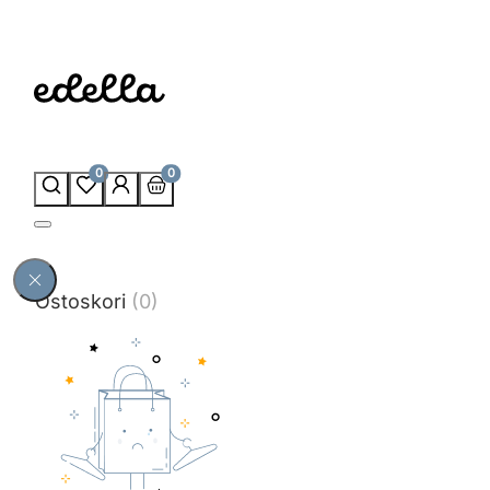
0
0
Ostoskori
(0)