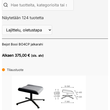
Näytetään 124 tuotetta
Bejot Booi BO4CP jalkarahi
Näytä
ALV
Alkaen 375,00 €
(sis. alv)
Tilaustuote
Verkkokauppa