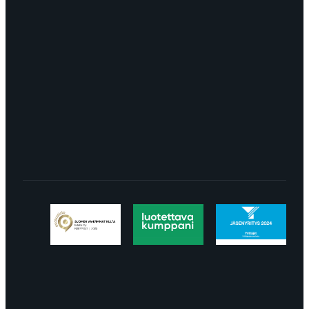
8113
TURKU Logomo Byrå Junakatu 9 20100
Turku
LÖYDÄT MEIDÄT SOMESTA
Tietosuojaseloste
Peruuttaminen
Projektimyynnin
toimitus- ja sopimusehdot
Käyttö- ja