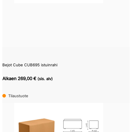
Pikatoimitustuote
(0)
Varastotuote
(0)
Kysy
toimitusaikaa
(2)
Tilaustuote
(119)
Bejot Cube CUB695 istuinrahi
Alkaen 269,00 €
(sis. alv)
Tilaustuote
Edellinen