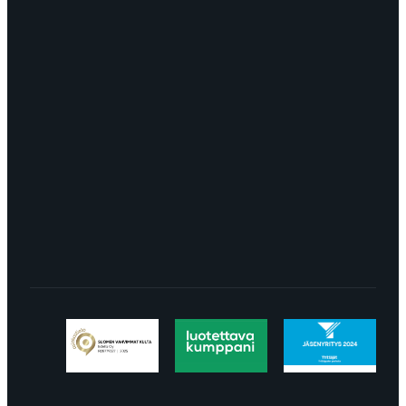
OTA YHTEYTTÄ
myynti@edella.fi
044 242
8113
TURKU Logomo Byrå Junakatu 9 20100
Turku
LÖYDÄT MEIDÄT SOMESTA