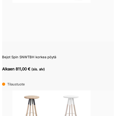
Pikatoimitustuote
(0)
Varastotuote
(1)
Kysy
toimitusaikaa
(2)
Bejot Spin SNWTBH korkea pöytä
Alkaen 811,00 €
(sis. alv)
Tilaustuote
(64)
Tilaustuote
Edellinen