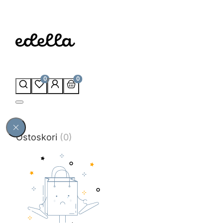
0
0
Ostoskori
(0)