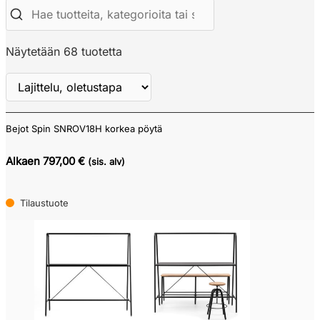
Näytetään 68 tuotetta
Bejot Spin SNROV18H korkea pöytä
Näytä
ALV
Alkaen 797,00 €
(sis. alv)
Tilaustuote
Verkkokauppa
Tarjouskori