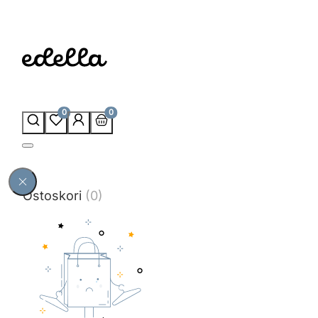
0
0
Ostoskori
(0)