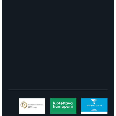
OTA YHTEYTTÄ
myynti@edella.fi
044 242
8113
TURKU Logomo Byrå Junakatu 9 20100
Turku
LÖYDÄT MEIDÄT SOMESTA