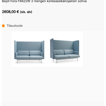
Bejot Fora FR422W 2-hengen korkeaselkänojainen sohva
2608,00 €
(sis. alv)
Tilaustuote