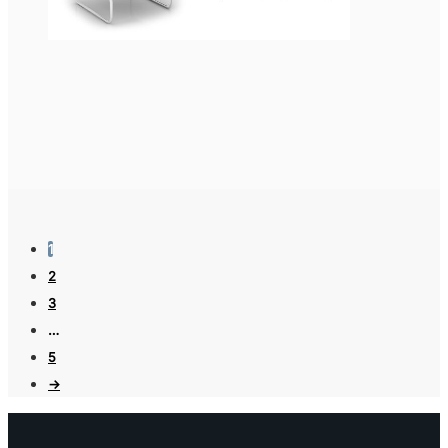
1
2
3
…
5
→