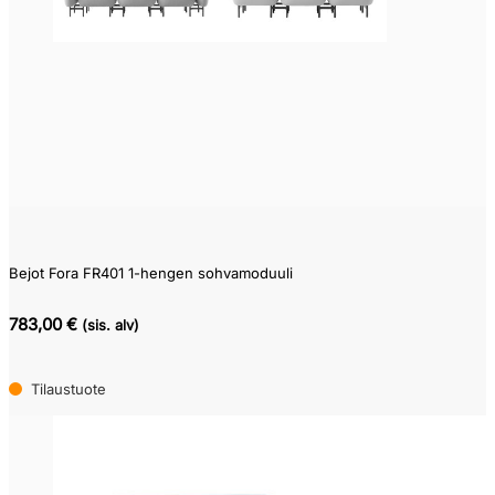
Pikatoimitustuote
(0)
Varastotuote
(0)
Kysy
toimitusaikaa
(0)
Tilaustuote
(115)
Bejot Fora FR401 1-hengen sohvamoduuli
783,00 €
(sis. alv)
Tilaustuote
Edellinen