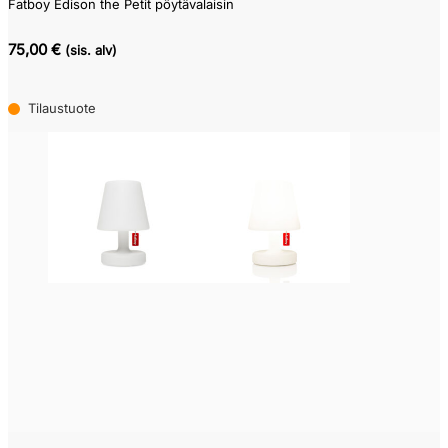
Fatboy Edison the Petit pöytävalaisin
75,00 €
(sis. alv)
Tilaustuote