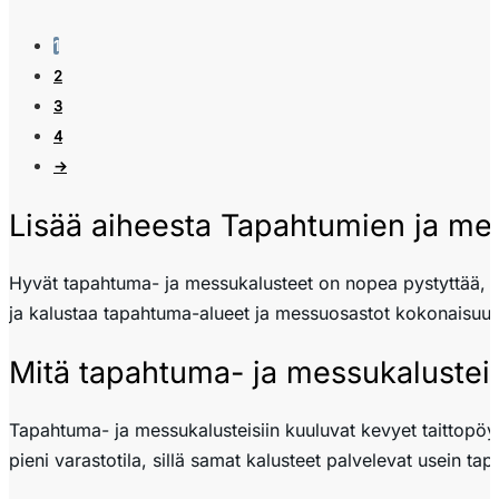
1
2
3
4
→
Lisää aiheesta Tapahtumien ja me
Hyvät tapahtuma- ja messukalusteet on nopea pystyttää, ke
ja kalustaa tapahtuma-alueet ja messuosastot kokonaisuute
Mitä tapahtuma- ja messukalusteis
Tapahtuma- ja messukalusteisiin kuuluvat kevyet taittopöydät
pieni varastotila, sillä samat kalusteet palvelevat usein ta