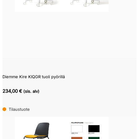
Pikatoimitustuote
(0)
Varastotuote
(1)
Kysy
toimitusaikaa
(3)
Diemme Kire KIQGR tuoli pyörillä
234,00 €
(sis. alv)
Tilaustuote
(81)
Tilaustuote