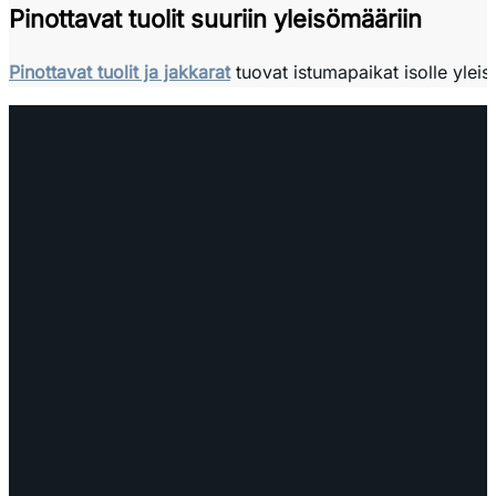
Pinottavat tuolit suuriin yleisömääriin
Pinottavat tuolit ja jakkarat
tuovat istumapaikat isolle yleisö
OTA YHTEYTTÄ
myynti@edella.fi
044 242
8113
TURKU Logomo Byrå Junakatu 9 20100
Turku
LÖYDÄT MEIDÄT SOMESTA