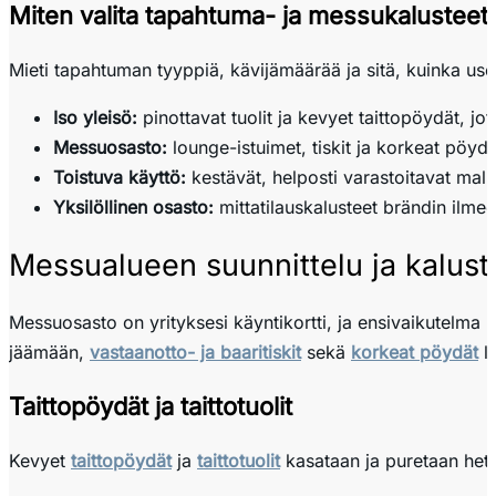
Miten valita tapahtuma- ja messukalusteet
Mieti tapahtuman tyyppiä, kävijämäärää ja sitä, kuinka use
Iso yleisö:
pinottavat tuolit ja kevyet taittopöydät, j
Messuosasto:
lounge-istuimet, tiskit ja korkeat pöyd
Toistuva käyttö:
kestävät, helposti varastoitavat malli
Yksilöllinen osasto:
mittatilauskalusteet brändin ilmee
Messualueen suunnittelu ja kalust
Messuosasto on yrityksesi käyntikortti, ja ensivaikutelm
jäämään,
vastaanotto- ja baaritiskit
sekä
korkeat pöydät
l
Taittopöydät ja taittotuolit
Kevyet
taittopöydät
ja
taittotuolit
kasataan ja puretaan hetk