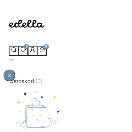
0
0
Ostoskori
(0)