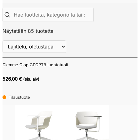
Näytetään 85 tuotetta
Diemme Clop CPGPTB luentotuoli
Näytä
ALV
526,00 €
(sis. alv)
Tilaustuote
Verkkokauppa
Tarjouskori