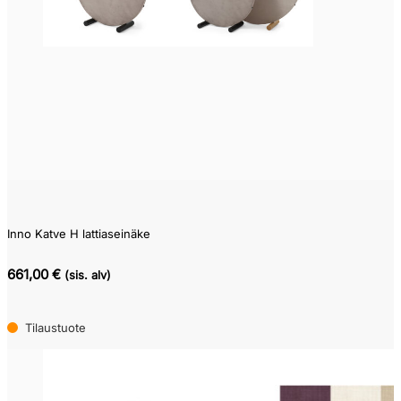
0
661
Inno Katve H lattiaseinäke
661,00 €
(sis. alv)
Tilaustuote