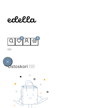
0
0
Ostoskori
(0)