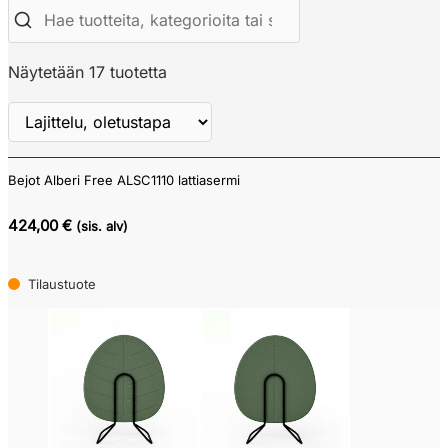
Näytetään 17 tuotetta
Bejot Alberi Free ALSC1110 lattiasermi
Näytä
ALV
424,00 €
(sis. alv)
Tilaustuote
Verkkokauppa
Tarjouskori