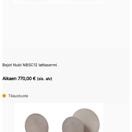
Pikatoimitustuote
(2)
Varastotuote
(0)
Kysy
toimitusaikaa
(0)
Bejot Nubi NBSC12 lattiasermi
Alkaen 770,00 €
(sis. alv)
Tilaustuote
(15)
Tilaustuote
Edellinen