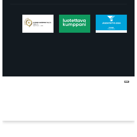
Tietosuojaseloste
Peruuttaminen
Projektimyynnin
toimitus- ja sopimusehdot
Käyttö- ja
toimitusehdot
Palautus ja reklamaatiot