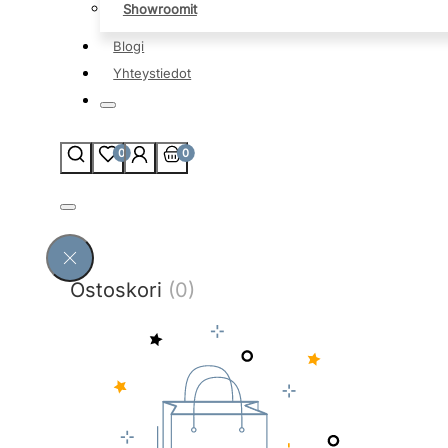
Showroomit
Blogi
Yhteystiedot
0
0
Ostoskori
(0)