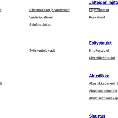
Jätteiden lajitt
s
Siirtonaulakot ja vaaterekit
Lajitteluastiat
Vaateripustimet
Roskakorit
Seinänaulakot
Esitystaulut
Työskentelykopit
Ilmoitustaulut
Siirreltävät taulut
Akustiikka
it
Akustiikkapaneelit 
Akustiset kalusteet
Akustiset tilanjakaj
Sisustus