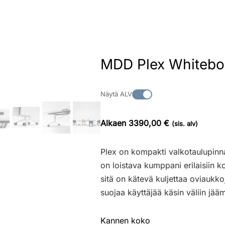
MDD Plex Whiteboa
Näytä ALV
Alkaen 3390,00 €
(sis. alv)
Plex on kompakti valkotaulupinnal
on loistava kumppani erilaisiin k
sitä on kätevä kuljettaa oviaukkoj
suojaa käyttäjää käsin väliin jää
Kannen koko