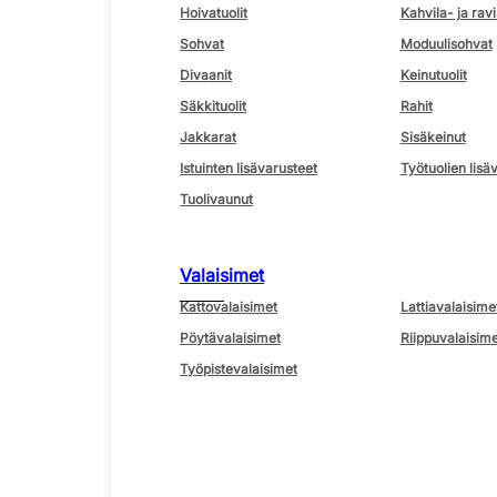
Hoivatuolit
Kahvila- ja ravi
Sohvat
Moduulisohvat
Divaanit
Keinutuolit
Säkkituolit
Rahit
Jakkarat
Sisäkeinut
Istuinten lisävarusteet
Työtuolien lisä
Tuolivaunut
Valaisimet
Kattovalaisimet
Lattiavalaisime
Pöytävalaisimet
Riippuvalaisime
Työpistevalaisimet