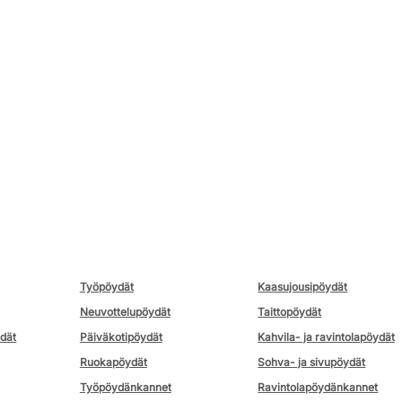
Työpöydät
Kaasujousipöydät
Neuvottelupöydät
Taittopöydät
ydät
Päiväkotipöydät
Kahvila- ja ravintolapöydät
Ruokapöydät
Sohva- ja sivupöydät
Työpöydänkannet
Ravintolapöydänkannet