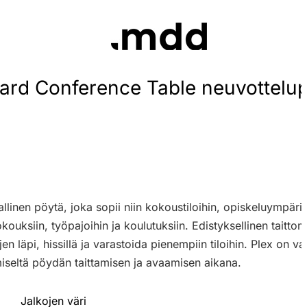
rd Conference Table neuvottelu
linen pöytä, joka sopii niin kokoustiloihin, opiskeluympäris
okouksiin, työpajoihin ja koulutuksiin. Edistyksellinen taitt
en läpi, hissillä ja varastoida pienempiin tiloihin. Plex on v
miseltä pöydän taittamisen ja avaamisen aikana.
Jalkojen väri