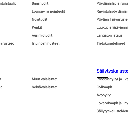
ntolatuolit
Baarituolit
Pöydänjalat ja rung
Lounge- ja nojatuolit
Ravintolapöydänjal
Nojatuolit
Pöytien lisävaruste
Penkit
Luukut ja läpivienni
Aurinkotuolit
Langaton lataus
varusteet
Istuinpehmusteet
Tietokonetelineet
Säilytyskalust
t
Muut valaisimet
Postitushyllyt ja -k
t
Seinävalaisimet
Ovikaapit
Avohyllyt
Lokerokaapit ja -hy
Säilytyskalusteiden