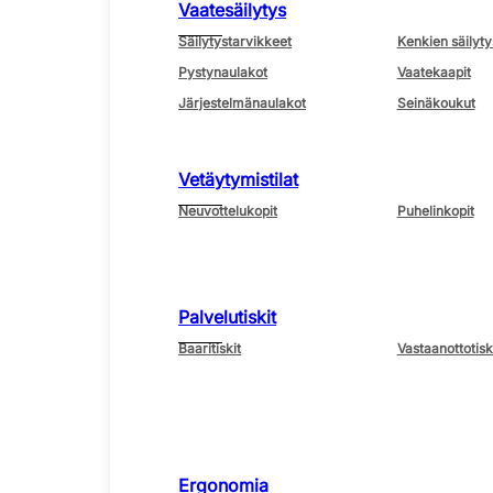
Vaatesäilytys
Säilytystarvikkeet
Kenkien säilyty
Pystynaulakot
Vaatekaapit
Järjestelmänaulakot
Seinäkoukut
Vetäytymistilat
Neuvottelukopit
Puhelinkopit
Palvelutiskit
Baaritiskit
Vastaanottotisk
Ergonomia