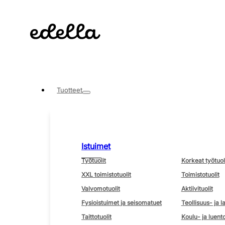
Tuotteet
Istuimet
Työtuolit
Korkeat työtuol
XXL toimistotuolit
Toimistotuolit
Valvomotuolit
Aktiivituolit
Fysioistuimet ja seisomatuet
Teollisuus- ja l
Taittotuolit
Koulu- ja luento