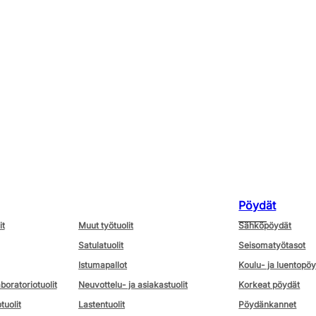
Pöydät
it
Muut työtuolit
Sähköpöydät
Satulatuolit
Seisomatyötasot
Istumapallot
Koulu- ja luentopö
aboratoriotuolit
Neuvottelu- ja asiakastuolit
Korkeat pöydät
tuolit
Lastentuolit
Pöydänkannet