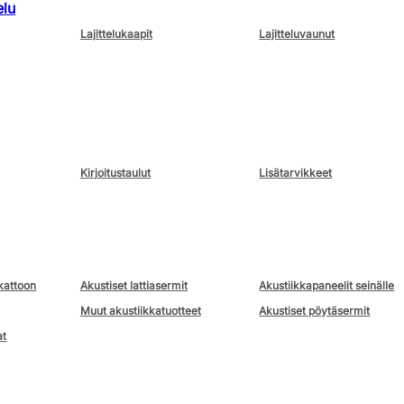
elu
Lajittelukaapit
Lajitteluvaunut
Kirjoitustaulut
Lisätarvikkeet
kattoon
Akustiset lattiasermit
Akustiikkapaneelit seinälle
Muut akustiikkatuotteet
Akustiset pöytäsermit
at