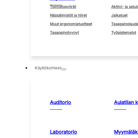
Toimistopyörät
Aktiivi- ja satul
Näppäimistöt ja hiiret
Jalkatuet
Muut ergonomiatuotteet
Tasapainolauda
Tasapainotyynyt
Työpistematot
Käyttökohteet
Auditorio
Aulatilan 
Laboratorio
Myymäläka