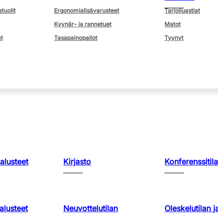
atuolit
Ergonomialisävarusteet
Tarjoiluastiat
Kyynär- ja rannetuet
Matot
t
Tasapainopallot
Tyynyt
kalusteet
Kirjasto
Konferenssitila
lusteet
Neuvottelutilan
Oleskelutilan j