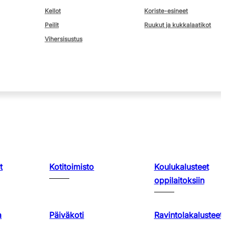
Kellot
Koriste-esineet
Peilit
Ruukut ja kukkalaatikot
Vihersisustus
t
Kotitoimisto
Koulukalusteet
oppilaitoksiin
a
Päiväkoti
Ravintolakalusteet