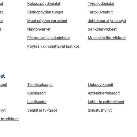
ot
Kokouspöydänjalat
Työpöydänjalat
at
Sähköpöydän rungot
Tarjoiluvaunut
et
Muut pöytien varusteet
Johtokourut ja -suojat
t
Näytönvarret
Sähkötarvikkeet
Pistorasiat ja jatkojohdot
Muut sähkötarvikkeet
Pöytään kiinnitettävät laatikot
eet
aapit
Toimistokaapit
Liukuovikaapit
Rulokaapit
Apteekkarinkaapit
Laatikostot
Lehti- ja esitetelineet
llyt
Senkit ja tv-tasot
Sisustushyllyt
 tarvikkeet