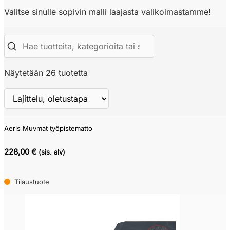
Valitse sinulle sopivin malli laajasta valikoimastamme!
Näytetään 26 tuotetta
Aeris Muvmat työpistematto
Näytä
ALV
228,00 €
(sis. alv)
Tilaustuote
Verkkokauppa
Tarjouskori