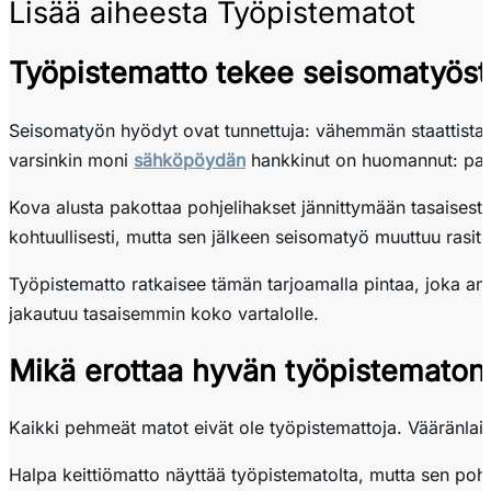
Lisää aiheesta Työpistematot
Työpistematto tekee seisomatyöst
Seisomatyön hyödyt ovat tunnettuja: vähemmän staattista 
varsinkin moni
sähköpöydän
hankkinut on huomannut: paljaa
Kova alusta pakottaa pohjelihakset jännittymään tasaisesti, 
kohtuullisesti, mutta sen jälkeen seisomatyö muuttuu rasituk
Työpistematto ratkaisee tämän tarjoamalla pintaa, joka an
jakautuu tasaisemmin koko vartalolle.
Mikä erottaa hyvän työpistematon
Kaikki pehmeät matot eivät ole työpistemattoja. Vääränlain
Halpa keittiömatto näyttää työpistematolta, mutta sen pohj