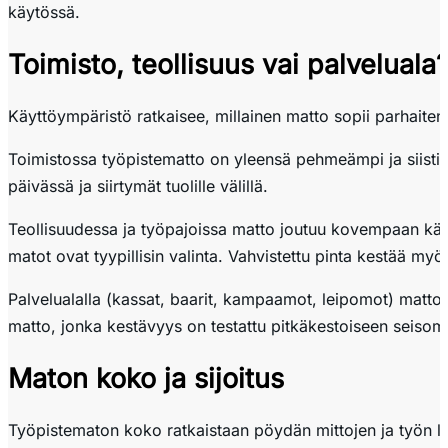
käytössä.
Toimisto, teollisuus vai palveluala
Käyttöympäristö ratkaisee, millainen matto sopii parhaiten
Toimistossa työpistematto on yleensä pehmeämpi ja siistim
päivässä ja siirtymät tuolille välillä.
Teollisuudessa ja työpajoissa matto joutuu kovempaan käyttö
matot ovat tyypillisin valinta. Vahvistettu pinta kestää my
Palvelualalla (kassat, baarit, kampaamot, leipomot) matto
matto, jonka kestävyys on testattu pitkäkestoiseen seisom
Maton koko ja sijoitus
Työpistematon koko ratkaistaan pöydän mittojen ja työn 