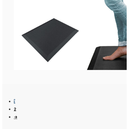
1
2
→