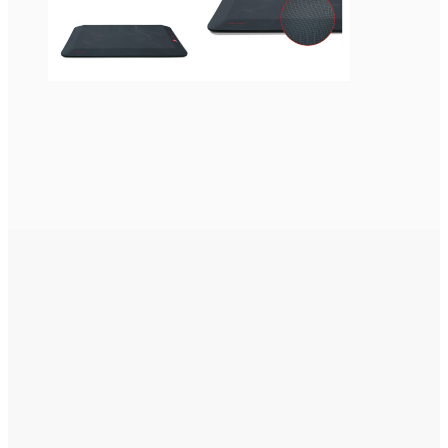
Pikatoimitustuote
(11)
Varastotuote
(2)
Kysy
toimitusaikaa
(0)
Tilaustuote
(13)