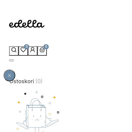
0
0
Ostoskori
(0)