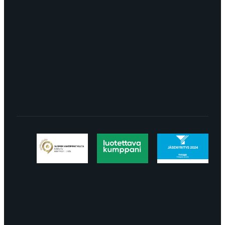
TURKU Logomo Byrå Junakatu 9 20100
Turku
LÖYDÄT MEIDÄT SOMESTA
Tietosuojaseloste
Peruuttaminen
Projektimyynnin
toimitus- ja sopimusehdot
Käyttö- ja
toimitusehdot
Palautus ja reklamaatiot