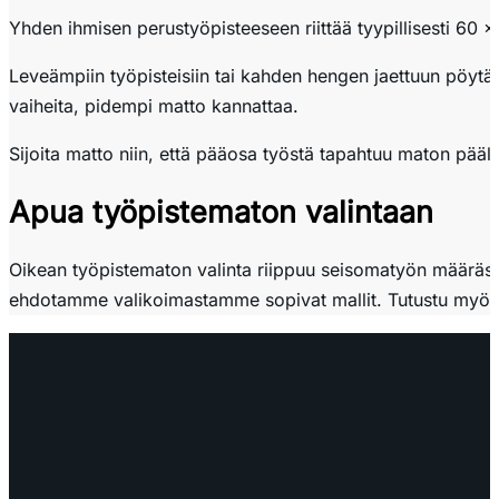
Yhden ihmisen perustyöpisteeseen riittää tyypillisesti 60 
Leveämpiin työpisteisiin tai kahden hengen jaettuun pöytää
vaiheita, pidempi matto kannattaa.
Sijoita matto niin, että pääosa työstä tapahtuu maton pääl
Apua työpistematon valintaan
Oikean työpistematon valinta riippuu seisomatyön määrästä,
ehdotamme valikoimastamme sopivat mallit. Tutustu myö
OTA YHTEYTTÄ
myynti@edella.fi
044 242
8113