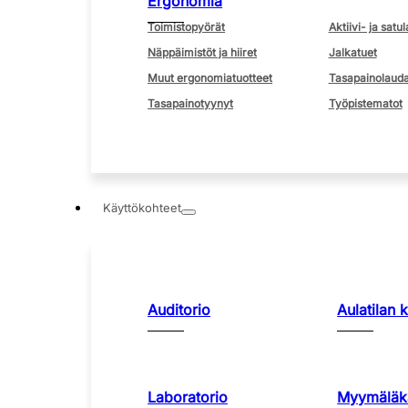
Ergonomia
Toimistopyörät
Aktiivi- ja satul
Näppäimistöt ja hiiret
Jalkatuet
Muut ergonomiatuotteet
Tasapainolauda
Tasapainotyynyt
Työpistematot
Käyttökohteet
Auditorio
Aulatilan 
Laboratorio
Myymäläka