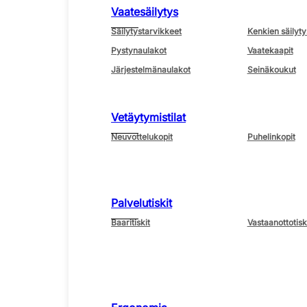
Vaatesäilytys
Säilytystarvikkeet
Kenkien säilyty
Pystynaulakot
Vaatekaapit
Järjestelmänaulakot
Seinäkoukut
Vetäytymistilat
Neuvottelukopit
Puhelinkopit
Palvelutiskit
Baaritiskit
Vastaanottotisk