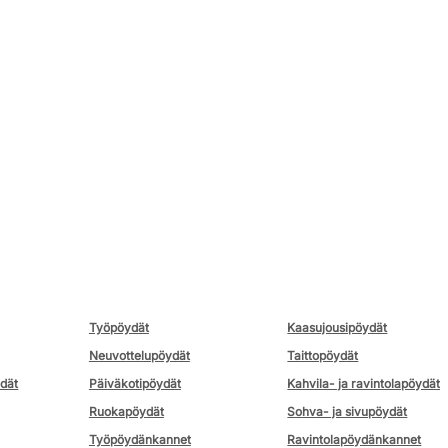
Työpöydät
Kaasujousipöydät
Neuvottelupöydät
Taittopöydät
ydät
Päiväkotipöydät
Kahvila- ja ravintolapöydät
Ruokapöydät
Sohva- ja sivupöydät
Työpöydänkannet
Ravintolapöydänkannet