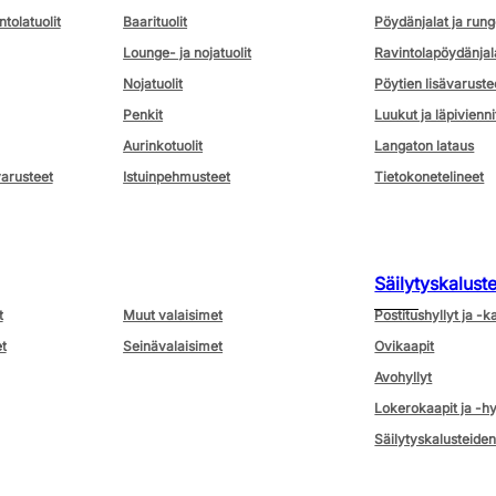
ntolatuolit
Baarituolit
Pöydänjalat ja rung
Lounge- ja nojatuolit
Ravintolapöydänjal
Nojatuolit
Pöytien lisävaruste
Penkit
Luukut ja läpivienni
Aurinkotuolit
Langaton lataus
varusteet
Istuinpehmusteet
Tietokonetelineet
Säilytyskalust
t
Muut valaisimet
Postitushyllyt ja -k
t
Seinävalaisimet
Ovikaapit
Avohyllyt
Lokerokaapit ja -hy
Säilytyskalusteiden