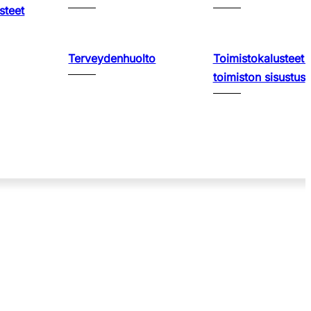
steet
Terveydenhuolto
Toimistokalusteet 
toimiston sisustus