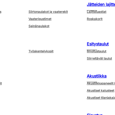
Jätteiden lajitt
s
Siirtonaulakot ja vaaterekit
Lajitteluastiat
Vaateripustimet
Roskakorit
Seinänaulakot
Esitystaulut
Työskentelykopit
Ilmoitustaulut
Siirreltävät taulut
Akustiikka
it
Akustiikkapaneelit 
Akustiset kalusteet
Akustiset tilanjakaj