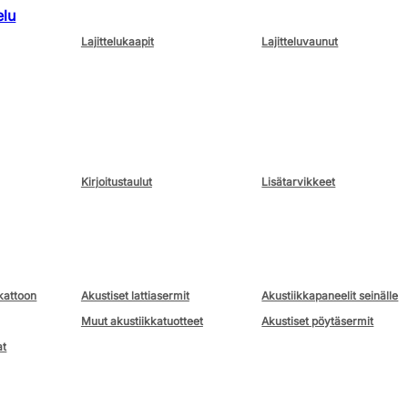
elu
Lajittelukaapit
Lajitteluvaunut
Kirjoitustaulut
Lisätarvikkeet
kattoon
Akustiset lattiasermit
Akustiikkapaneelit seinälle
Muut akustiikkatuotteet
Akustiset pöytäsermit
at