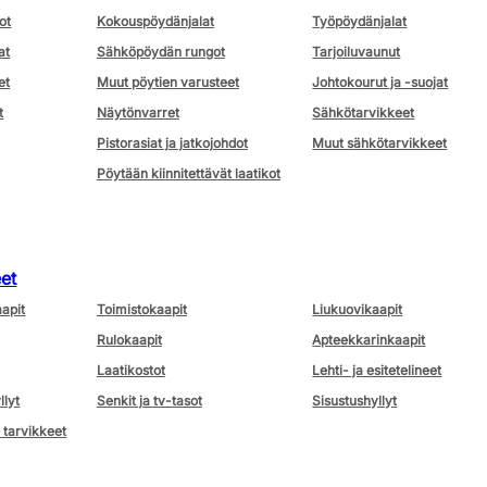
ot
Kokouspöydänjalat
Työpöydänjalat
at
Sähköpöydän rungot
Tarjoiluvaunut
et
Muut pöytien varusteet
Johtokourut ja -suojat
t
Näytönvarret
Sähkötarvikkeet
Pistorasiat ja jatkojohdot
Muut sähkötarvikkeet
Pöytään kiinnitettävät laatikot
eet
aapit
Toimistokaapit
Liukuovikaapit
Rulokaapit
Apteekkarinkaapit
Laatikostot
Lehti- ja esitetelineet
llyt
Senkit ja tv-tasot
Sisustushyllyt
 tarvikkeet