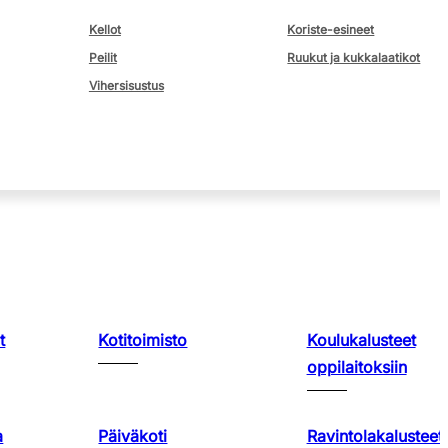
Kellot
Koriste-esineet
Peilit
Ruukut ja kukkalaatikot
Vihersisustus
t
Kotitoimisto
Koulukalusteet
oppilaitoksiin
a
Päiväkoti
Ravintolakalusteet