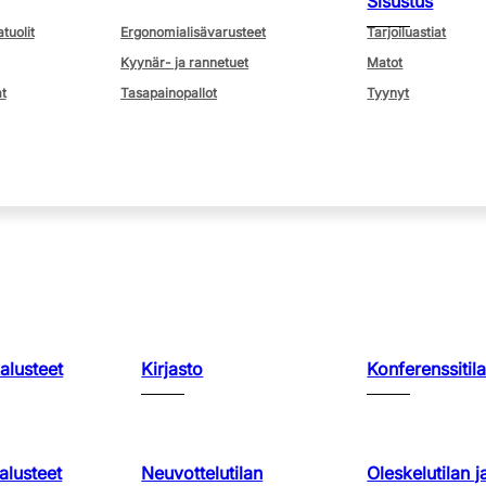
Sisustus
atuolit
Ergonomialisävarusteet
Tarjoiluastiat
Kyynär- ja rannetuet
Matot
t
Tasapainopallot
Tyynyt
kalusteet
Kirjasto
Konferenssitila
lusteet
Neuvottelutilan
Oleskelutilan j