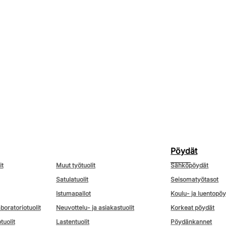
Pöydät
it
Muut työtuolit
Sähköpöydät
Satulatuolit
Seisomatyötasot
Istumapallot
Koulu- ja luentopö
aboratoriotuolit
Neuvottelu- ja asiakastuolit
Korkeat pöydät
tuolit
Lastentuolit
Pöydänkannet