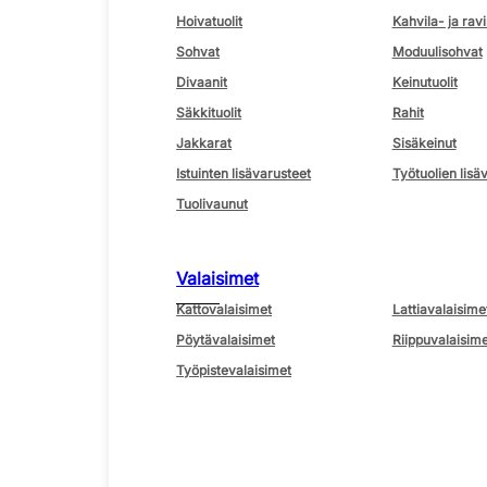
Hoivatuolit
Kahvila- ja ravi
Sohvat
Moduulisohvat
Divaanit
Keinutuolit
Säkkituolit
Rahit
Jakkarat
Sisäkeinut
Istuinten lisävarusteet
Työtuolien lisä
Tuolivaunut
Valaisimet
Kattovalaisimet
Lattiavalaisime
Pöytävalaisimet
Riippuvalaisime
Työpistevalaisimet