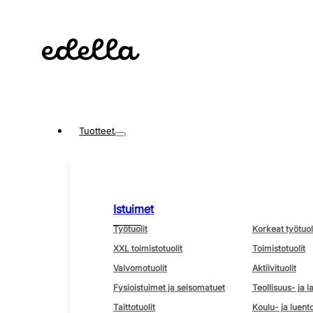
Tuotteet
Istuimet
Työtuolit
Korkeat työtuol
XXL toimistotuolit
Toimistotuolit
Valvomotuolit
Aktiivituolit
Fysioistuimet ja seisomatuet
Teollisuus- ja l
Taittotuolit
Koulu- ja luento