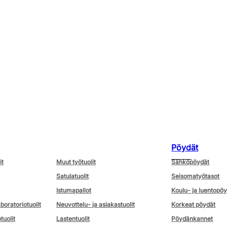
Pöydät
it
Muut työtuolit
Sähköpöydät
Satulatuolit
Seisomatyötasot
Istumapallot
Koulu- ja luentopö
aboratoriotuolit
Neuvottelu- ja asiakastuolit
Korkeat pöydät
tuolit
Lastentuolit
Pöydänkannet