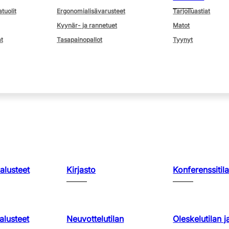
atuolit
Ergonomialisävarusteet
Tarjoiluastiat
Kyynär- ja rannetuet
Matot
t
Tasapainopallot
Tyynyt
kalusteet
Kirjasto
Konferenssitila
lusteet
Neuvottelutilan
Oleskelutilan j