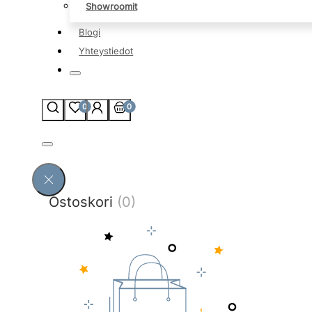
Showroomit
Blogi
Yhteystiedot
0
0
Ostoskori
(0)