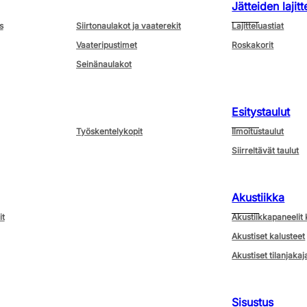
Jätteiden lajitt
s
Siirtonaulakot ja vaaterekit
Lajitteluastiat
Vaateripustimet
Roskakorit
Seinänaulakot
Esitystaulut
Työskentelykopit
Ilmoitustaulut
Siirreltävät taulut
Akustiikka
it
Akustiikkapaneelit 
Akustiset kalusteet
Akustiset tilanjakaj
Sisustus