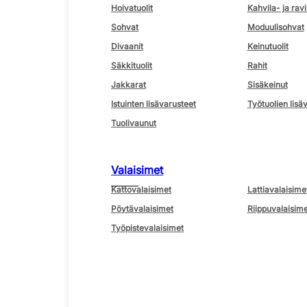
Hoivatuolit
Kahvila- ja ravi
Sohvat
Moduulisohvat
Divaanit
Keinutuolit
Säkkituolit
Rahit
Jakkarat
Sisäkeinut
Istuinten lisävarusteet
Työtuolien lisä
Tuolivaunut
Valaisimet
Kattovalaisimet
Lattiavalaisime
Pöytävalaisimet
Riippuvalaisime
Työpistevalaisimet