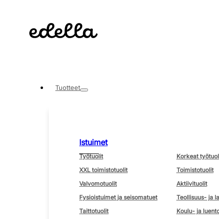
Tuotteet
Istuimet
Työtuolit
Korkeat työtuol
XXL toimistotuolit
Toimistotuolit
Valvomotuolit
Aktiivituolit
Fysioistuimet ja seisomatuet
Teollisuus- ja l
Taittotuolit
Koulu- ja luento