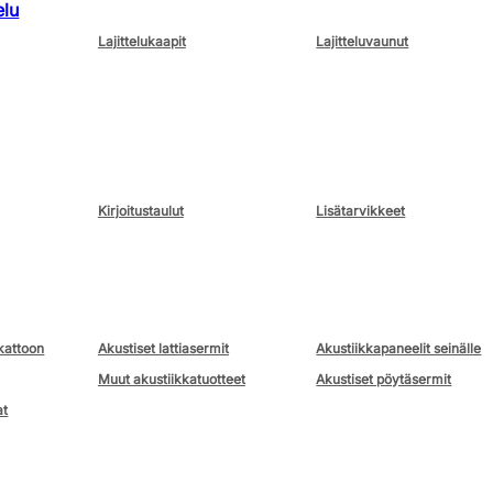
elu
Lajittelukaapit
Lajitteluvaunut
Kirjoitustaulut
Lisätarvikkeet
kattoon
Akustiset lattiasermit
Akustiikkapaneelit seinälle
Muut akustiikkatuotteet
Akustiset pöytäsermit
at