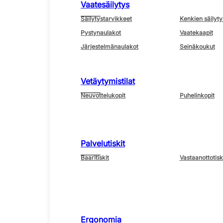
Vaatesäilytys
Säilytystarvikkeet
Kenkien säilyty
Pystynaulakot
Vaatekaapit
Järjestelmänaulakot
Seinäkoukut
Vetäytymistilat
Neuvottelukopit
Puhelinkopit
Palvelutiskit
Baaritiskit
Vastaanottotisk
Ergonomia