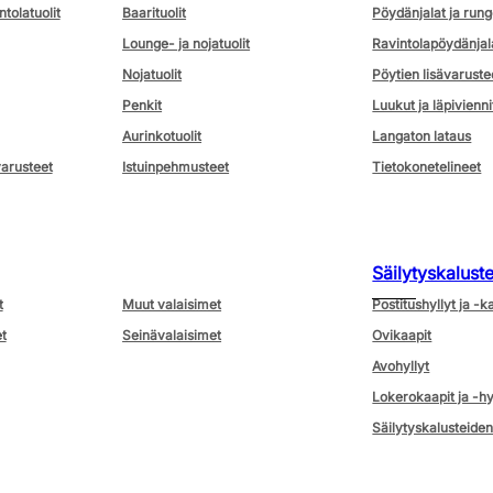
ntolatuolit
Baarituolit
Pöydänjalat ja rung
Lounge- ja nojatuolit
Ravintolapöydänjal
Nojatuolit
Pöytien lisävaruste
Penkit
Luukut ja läpivienni
Aurinkotuolit
Langaton lataus
varusteet
Istuinpehmusteet
Tietokonetelineet
Säilytyskalust
t
Muut valaisimet
Postitushyllyt ja -k
t
Seinävalaisimet
Ovikaapit
Avohyllyt
Lokerokaapit ja -hy
Säilytyskalusteiden