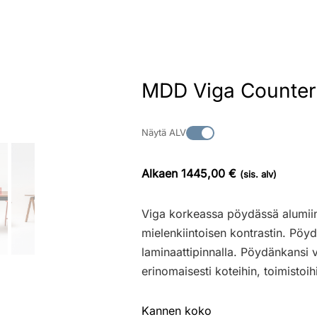
MDD Viga Counter 
Näytä ALV
Alkaen 1445,00 €
(sis. alv)
Viga korkeassa pöydässä alumiin
mielenkiintoisen kontrastin. Pöyd
laminaattipinnalla. Pöydänkansi 
erinomaisesti koteihin, toimistoihin
Kannen koko