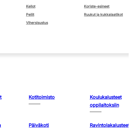
Kellot
Koriste-esineet
Peilit
Ruukut ja kukkalaatikot
Vihersisustus
t
Kotitoimisto
Koulukalusteet
oppilaitoksiin
a
Päiväkoti
Ravintolakalusteet