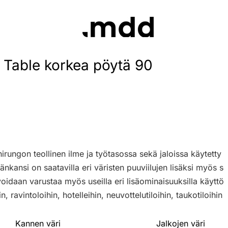
Table korkea pöytä 90
irungon teollinen ilme ja työtasossa sekä jaloissa käytett
änkansi on saatavilla eri väristen puuviilujen lisäksi myös s
voidaan varustaa myös useilla eri lisäominaisuuksilla käyttö
, ravintoloihin, hotelleihin, neuvottelutiloihin, taukotiloihin j
Kannen väri
Jalkojen väri