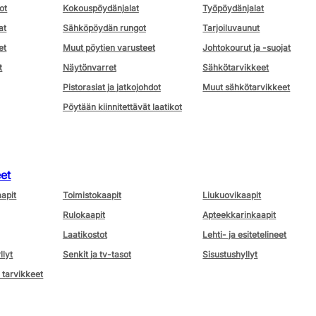
ot
Kokouspöydänjalat
Työpöydänjalat
at
Sähköpöydän rungot
Tarjoiluvaunut
et
Muut pöytien varusteet
Johtokourut ja -suojat
t
Näytönvarret
Sähkötarvikkeet
Pistorasiat ja jatkojohdot
Muut sähkötarvikkeet
Pöytään kiinnitettävät laatikot
eet
aapit
Toimistokaapit
Liukuovikaapit
Rulokaapit
Apteekkarinkaapit
Laatikostot
Lehti- ja esitetelineet
llyt
Senkit ja tv-tasot
Sisustushyllyt
 tarvikkeet