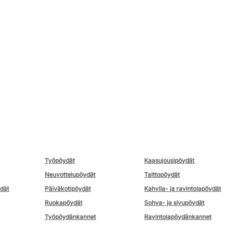
Työpöydät
Kaasujousipöydät
Neuvottelupöydät
Taittopöydät
ydät
Päiväkotipöydät
Kahvila- ja ravintolapöydät
Ruokapöydät
Sohva- ja sivupöydät
Työpöydänkannet
Ravintolapöydänkannet