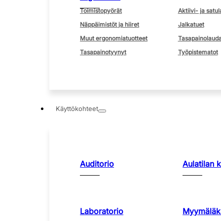
Toimistopyörät
Aktiivi- ja satul
Näppäimistöt ja hiiret
Jalkatuet
Muut ergonomiatuotteet
Tasapainolauda
Tasapainotyynyt
Työpistematot
Käyttökohteet
Auditorio
Aulatilan 
Laboratorio
Myymäläka