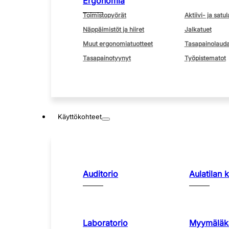
Ergonomia
Toimistopyörät
Aktiivi- ja satul
Näppäimistöt ja hiiret
Jalkatuet
Muut ergonomiatuotteet
Tasapainolauda
Tasapainotyynyt
Työpistematot
Käyttökohteet
Auditorio
Aulatilan 
Laboratorio
Myymäläka