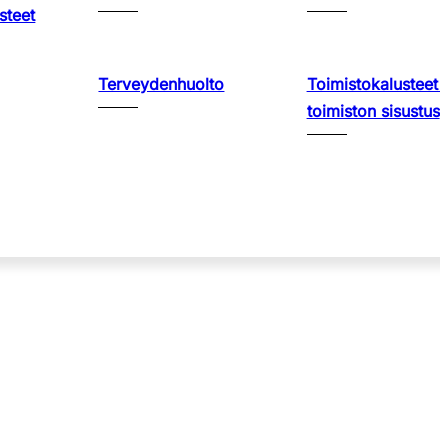
steet
Terveydenhuolto
Toimistokalusteet 
toimiston sisustus