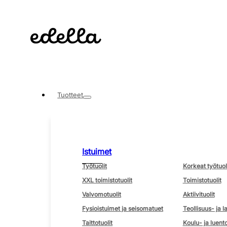
Tuotteet
Istuimet
Työtuolit
Korkeat työtuol
XXL toimistotuolit
Toimistotuolit
Valvomotuolit
Aktiivituolit
Fysioistuimet ja seisomatuet
Teollisuus- ja l
Taittotuolit
Koulu- ja luento