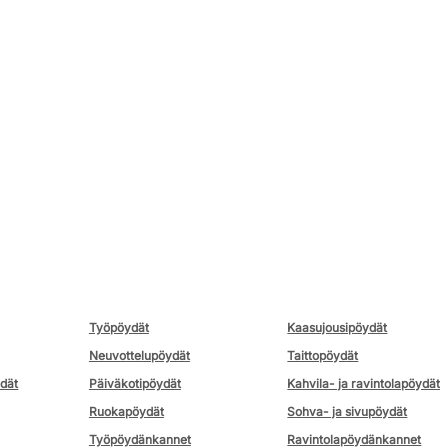
Työpöydät
Kaasujousipöydät
Neuvottelupöydät
Taittopöydät
ydät
Päiväkotipöydät
Kahvila- ja ravintolapöydät
Ruokapöydät
Sohva- ja sivupöydät
Työpöydänkannet
Ravintolapöydänkannet