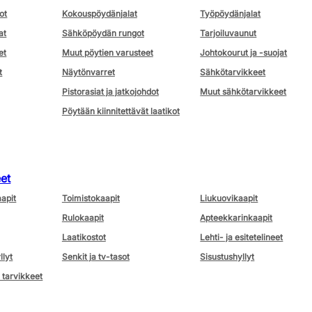
ot
Kokouspöydänjalat
Työpöydänjalat
at
Sähköpöydän rungot
Tarjoiluvaunut
et
Muut pöytien varusteet
Johtokourut ja -suojat
t
Näytönvarret
Sähkötarvikkeet
Pistorasiat ja jatkojohdot
Muut sähkötarvikkeet
Pöytään kiinnitettävät laatikot
eet
aapit
Toimistokaapit
Liukuovikaapit
Rulokaapit
Apteekkarinkaapit
Laatikostot
Lehti- ja esitetelineet
llyt
Senkit ja tv-tasot
Sisustushyllyt
 tarvikkeet