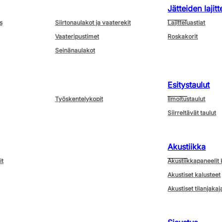
Jätteiden lajitt
s
Siirtonaulakot ja vaaterekit
Lajitteluastiat
Vaateripustimet
Roskakorit
Seinänaulakot
Esitystaulut
Työskentelykopit
Ilmoitustaulut
Siirreltävät taulut
Akustiikka
it
Akustiikkapaneelit 
Akustiset kalusteet
Akustiset tilanjakaj