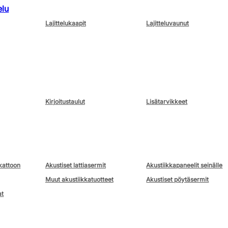
elu
Lajittelukaapit
Lajitteluvaunut
Kirjoitustaulut
Lisätarvikkeet
kattoon
Akustiset lattiasermit
Akustiikkapaneelit seinälle
Muut akustiikkatuotteet
Akustiset pöytäsermit
at