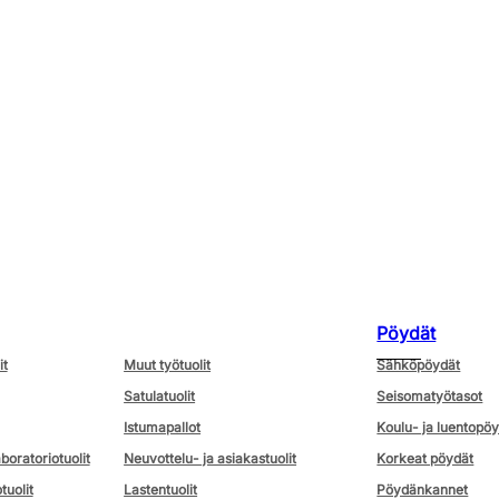
Pöydät
it
Muut työtuolit
Sähköpöydät
Satulatuolit
Seisomatyötasot
Istumapallot
Koulu- ja luentopö
aboratoriotuolit
Neuvottelu- ja asiakastuolit
Korkeat pöydät
tuolit
Lastentuolit
Pöydänkannet