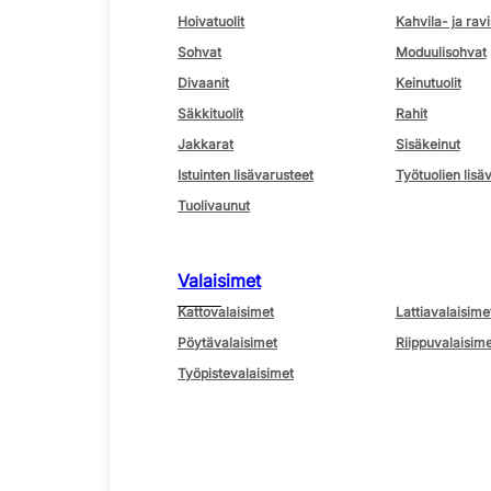
Hoivatuolit
Kahvila- ja ravi
Sohvat
Moduulisohvat
Divaanit
Keinutuolit
Säkkituolit
Rahit
Jakkarat
Sisäkeinut
Istuinten lisävarusteet
Työtuolien lisä
Tuolivaunut
Valaisimet
Kattovalaisimet
Lattiavalaisime
Pöytävalaisimet
Riippuvalaisime
Työpistevalaisimet