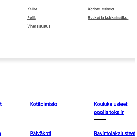
Kellot
Koriste-esineet
Peilit
Ruukut ja kukkalaatikot
Vihersisustus
t
Kotitoimisto
Koulukalusteet
oppilaitoksiin
a
Päiväkoti
Ravintolakalusteet