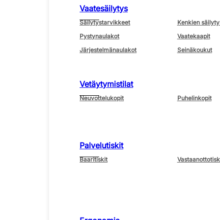
Vaatesäilytys
Säilytystarvikkeet
Kenkien säilyty
Pystynaulakot
Vaatekaapit
Järjestelmänaulakot
Seinäkoukut
Vetäytymistilat
Neuvottelukopit
Puhelinkopit
Palvelutiskit
Baaritiskit
Vastaanottotisk