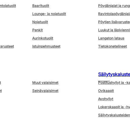
ntolatuolit
Baarituolit
Pöydänjalat ja rung
Lounge- ja nojatuolit
Ravintolapöydänjal
Nojatuolit
Pöytien lisävaruste
Penkit
Luukut ja läpivienni
Aurinkotuolit
Langaton lataus
varusteet
Istuinpehmusteet
Tietokonetelineet
Säilytyskalust
t
Muut valaisimet
Postitushyllyt ja -k
t
Seinävalaisimet
Ovikaapit
Avohyllyt
Lokerokaapit ja -hy
Säilytyskalusteiden