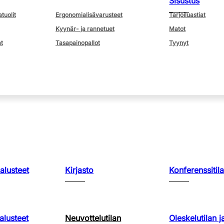
Sisustus
atuolit
Ergonomialisävarusteet
Tarjoiluastiat
Kyynär- ja rannetuet
Matot
t
Tasapainopallot
Tyynyt
kalusteet
Kirjasto
Konferenssitila
lusteet
Neuvottelutilan
Oleskelutilan j