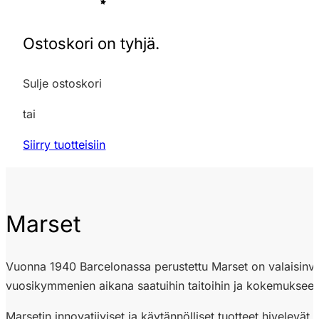
Ostoskori on tyhjä.
Sulje ostoskori
tai
Siirry tuotteisiin
Marset
Vuonna 1940 Barcelonassa perustettu Marset on valaisinvalm
vuosikymmenien aikana saatuihin taitoihin ja kokemukseen,
Marsetin innovatiiviset ja käytännölliset tuotteet hivelevät 