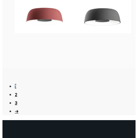
1
2
3
→