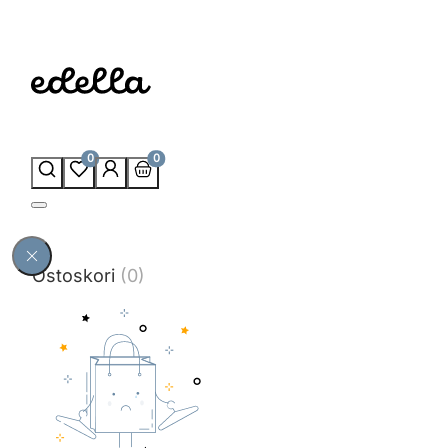
0
0
Ostoskori
(0)