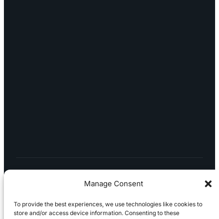
OTA YHTEYTTÄ
myynti@edella.fi
044 242
8113
TURKU Logomo Byrå Junakatu 9 20100
Turku
LÖYDÄT MEIDÄT SOMESTA
Manage Consent
To provide the best experiences, we use technologies like cookies to
store and/or access device information. Consenting to these