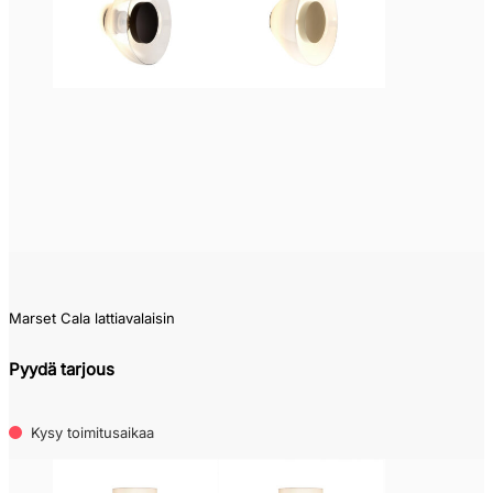
Pikatoimitustuote
(0)
Varastotuote
(0)
Kysy
toimitusaikaa
(0)
Tilaustuote
(0)
Marset Cala lattiavalaisin
Pyydä tarjous
Kysy toimitusaikaa