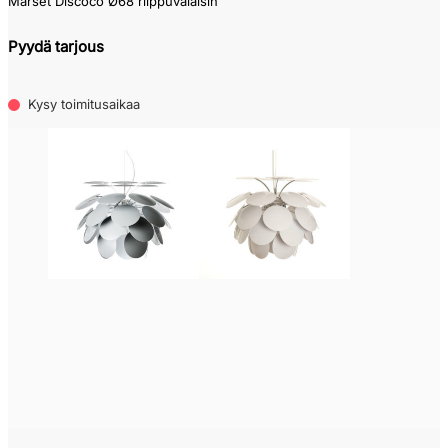
Marset Discoco Ø68 riippuvalaisin
Pyydä tarjous
Kysy toimitusaikaa