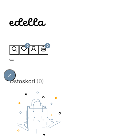
0
0
Ostoskori
(0)