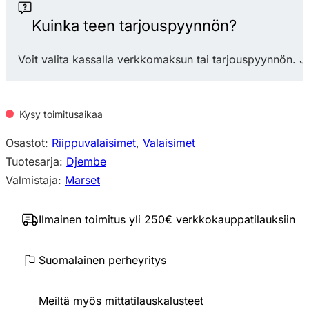
riippuvalaisin
määrä
Kuinka teen tarjouspyynnön?
Voit valita kassalla verkkomaksun tai tarjouspyynnön. J
Kysy toimitusaikaa
Osastot:
Riippuvalaisimet
,
Valaisimet
Tuotesarja:
Djembe
Valmistaja:
Marset
Ilmainen toimitus yli 250€ verkkokauppatilauksiin
Suomalainen perheyritys
Meiltä myös mittatilauskalusteet