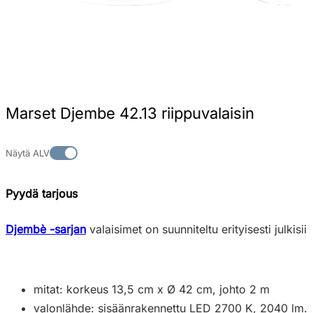
Marset Djembe 42.13 riippuvalaisin
Näytä ALV
Pyydä tarjous
Djembè -sarjan
valaisimet on suunniteltu erityisesti julkisii
mitat: korkeus 13,5 cm x Ø 42 cm, johto 2 m
valonlähde: sisäänrakennettu LED 2700 K, 2040 lm.