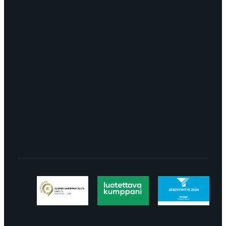
OTA YHTEYTTÄ
myynti@edella.fi
044 242
8113
TURKU Logomo Byrå Junakatu 9 20100
Turku
LÖYDÄT MEIDÄT SOMESTA