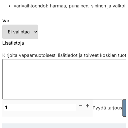
värivaihtoehdot: harmaa, punainen, sininen ja valkoi
Väri
Lisätietoja
Kirjoita vapaamuotoisesti lisätiedot ja toiveet koskien tuot
Marset
Pyydä tarjous
Djembe
42.13