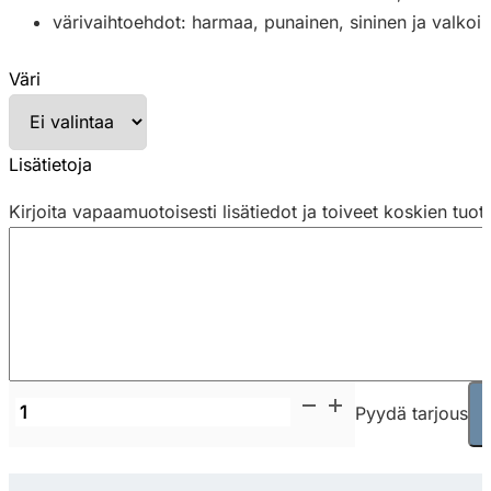
värivaihtoehdot: harmaa, punainen, sininen ja valkoi
Väri
Lisätietoja
Kirjoita vapaamuotoisesti lisätiedot ja toiveet koskien tuot
Marset
Pyydä tarjous
Djembe
42.28