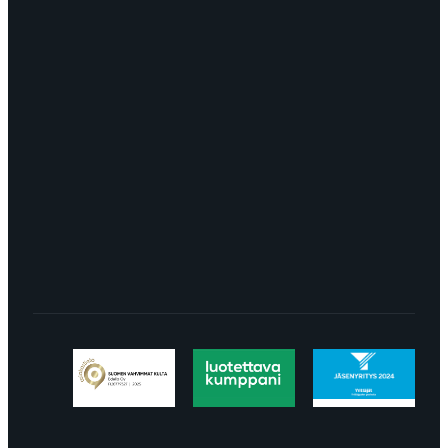
OTA YHTEYTTÄ
myynti@edella.fi
044 242
8113
TURKU Logomo Byrå Junakatu 9 20100
Turku
LÖYDÄT MEIDÄT SOMESTA