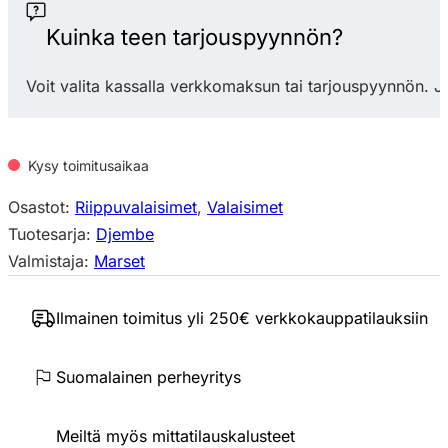
riippuvalaisin
määrä
Kuinka teen tarjouspyynnön?
Voit valita kassalla verkkomaksun tai tarjouspyynnön. J
Kysy toimitusaikaa
Osastot:
Riippuvalaisimet
,
Valaisimet
Tuotesarja:
Djembe
Valmistaja:
Marset
Ilmainen toimitus yli 250€ verkkokauppatilauksiin
Suomalainen perheyritys
Meiltä myös mittatilauskalusteet