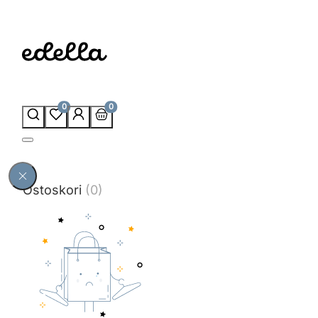
0
0
Ostoskori
(0)