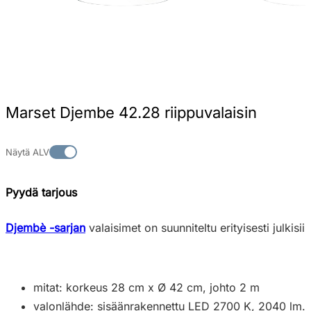
Marset Djembe 42.28 riippuvalaisin
Näytä ALV
Pyydä tarjous
Djembè -sarjan
valaisimet on suunniteltu erityisesti julkisii
mitat: korkeus 28 cm x Ø 42 cm, johto 2 m
valonlähde: sisäänrakennettu LED 2700 K, 2040 lm.