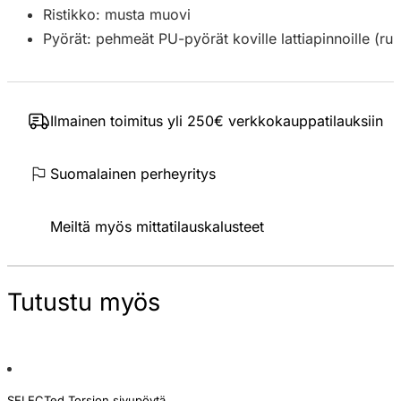
Ristikko: musta muovi
Pyörät: pehmeät PU-pyörät koville lattiapinnoille (rul
Ilmainen toimitus yli 250€ verkkokauppatilauksiin
Suomalainen perheyritys
Meiltä myös mittatilauskalusteet
Tutustu myös
SELECTed Torsion sivupöytä