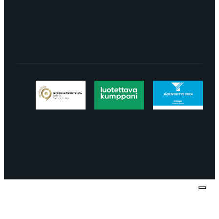
LÖYDÄT MEIDÄT SOMESTA
Tietosuojaseloste
Peruuttaminen
Projektimyynnin
toimitus- ja sopimusehdot
Käyttö- ja
toimitusehdot
Palautus ja reklamaatiot