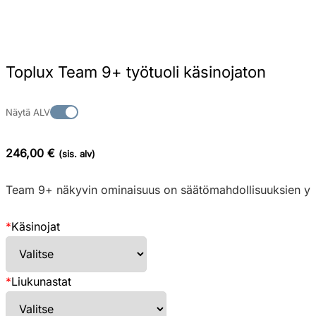
Toplux Team 9+ työtuoli käsinojaton
Näytä ALV
246,00 €
(sis. alv)
Team 9+ näkyvin ominaisuus on säätömahdollisuuksien yhdis
*
Käsinojat
*
Liukunastat