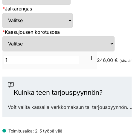
*
Jalkarengas
*
Kaasujousen korotusosa
Toplux
246,00 €
(sis. alv
Team
9+
työtuoli
käsinojaton
Kuinka teen tarjouspyynnön?
määrä
Voit valita kassalla verkkomaksun tai tarjouspyynnön. J
Toimitusaika: 2-5 työpäivää