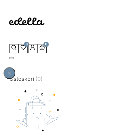
0
0
Ostoskori
(0)