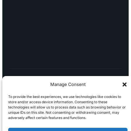
8113
TURKU Logomo Byrå Junakatu 9 20100
Turku
LÖYDÄT MEIDÄT SOMESTA
0
1
Manage Consent
To provide the best experiences, we use technologies like cookies to
store and/or access device information. Consenting to these
technologies will allow us to process data such as browsing behavior or
Tietosuojaseloste
Peruuttaminen
Projektimyynnin
unique IDs on this site. Not consenting or withdrawing consent, may
toimitus- ja sopimusehdot
Käyttö- ja
adversely affect certain features and functions.
toimitusehdot
Palautus ja reklamaatiot