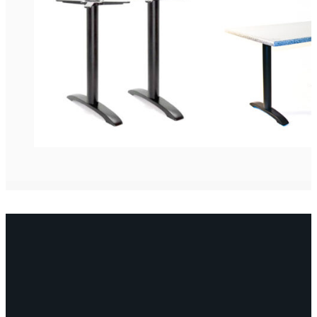
Pikatoimitustuote
(1)
Varastotuote
(0)
Kysy
toimitusaikaa
(0)
Tilaustuote
(0)
OTA YHTEYTTÄ
myynti@edella.fi
044 242