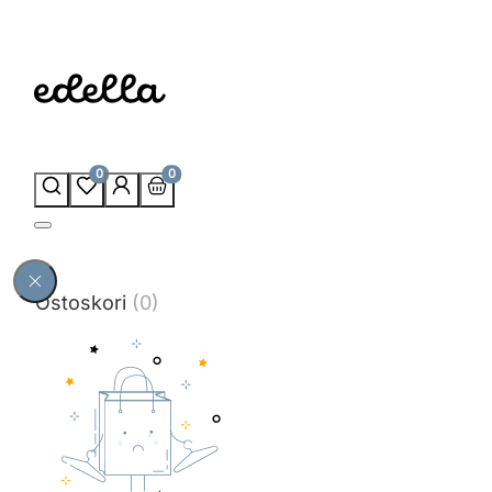
0
0
Ostoskori
(0)