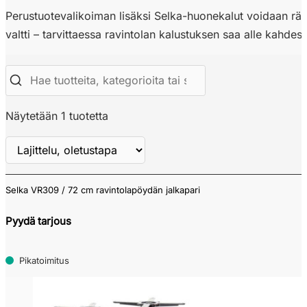
Perustuotevalikoiman lisäksi Selka-huonekalut voidaan rää
valtti – tarvittaessa ravintolan kalustuksen saa alle kahdes
Näytetään 1 tuotetta
Selka VR309 / 72 cm ravintolapöydän jalkapari
Näytä
ALV
Pyydä tarjous
Pikatoimitus
Verkkokauppa