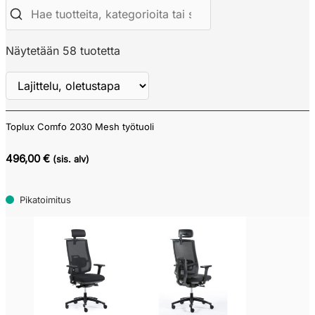
Näytetään 58 tuotetta
Toplux Comfo 2030 Mesh työtuoli
Näytä
ALV
496,00 €
(sis. alv)
Pikatoimitus
Verkkokauppa
Tarjouskori