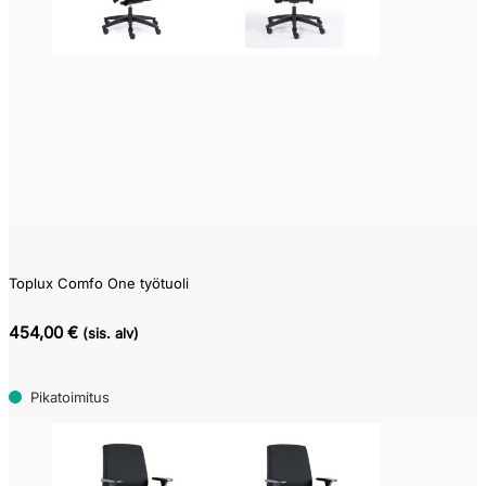
24
1,069
Toplux Comfo One työtuoli
454,00 €
(sis. alv)
Pikatoimitus