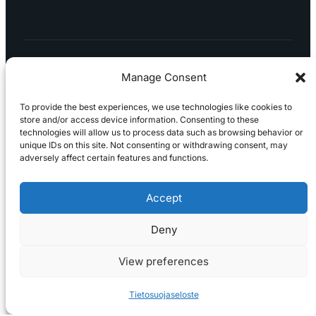
Manage Consent
To provide the best experiences, we use technologies like cookies to
store and/or access device information. Consenting to these
technologies will allow us to process data such as browsing behavior or
Tietosuojaseloste
Peruuttaminen
Projektimyynnin
unique IDs on this site. Not consenting or withdrawing consent, may
toimitus- ja sopimusehdot
Käyttö- ja
adversely affect certain features and functions.
toimitusehdot
Palautus ja reklamaatiot
Accept
Deny
View preferences
Tietosuojaseloste