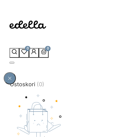
0
0
Ostoskori
(0)