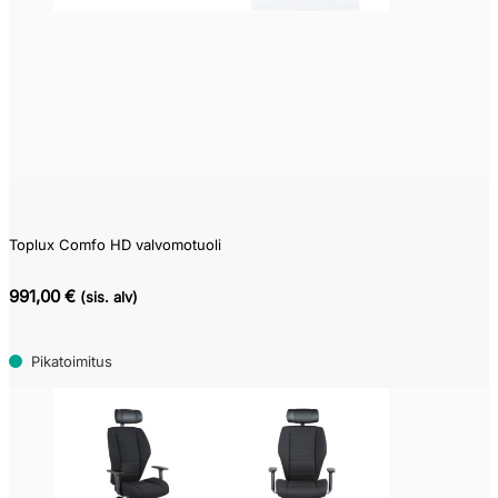
Pikatoimitustuote
(55)
Varastotuote
(0)
Kysy
toimitusaikaa
(3)
Toplux Comfo HD valvomotuoli
991,00 €
(sis. alv)
Tilaustuote
(0)
Pikatoimitus