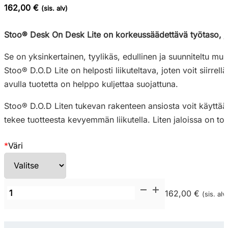
162,00 €
(sis. alv)
Stoo® Desk On Desk Lite on korkeussäädettävä työtaso, jo
Se on yksinkertainen, tyylikäs, edullinen ja suunniteltu m
Stoo® D.O.D Lite on helposti liikuteltava, joten voit siirre
avulla tuotetta on helppo kuljettaa suojattuna.
Stoo® D.O.D Liten tukevan rakenteen ansiosta voit käyttää 
tekee tuotteesta kevyemmän liikutella. Liten jaloissa on to
*
Väri
Stoo
162,00 €
(sis. alv
D.O.D
Lite