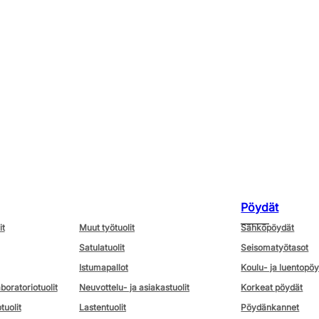
Pöydät
it
Muut työtuolit
Sähköpöydät
Satulatuolit
Seisomatyötasot
Istumapallot
Koulu- ja luentopö
aboratoriotuolit
Neuvottelu- ja asiakastuolit
Korkeat pöydät
tuolit
Lastentuolit
Pöydänkannet