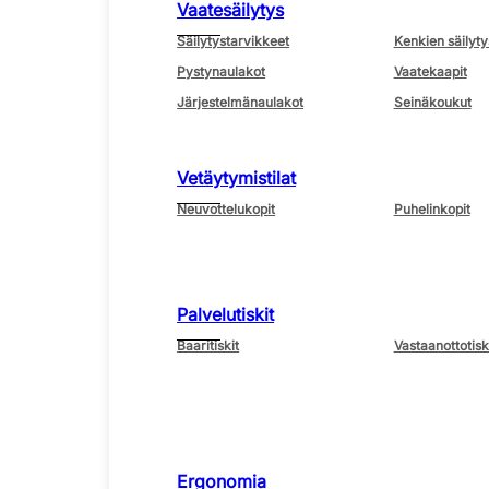
Vaatesäilytys
Säilytystarvikkeet
Kenkien säilyty
Pystynaulakot
Vaatekaapit
Järjestelmänaulakot
Seinäkoukut
Vetäytymistilat
Neuvottelukopit
Puhelinkopit
Palvelutiskit
Baaritiskit
Vastaanottotisk
Ergonomia