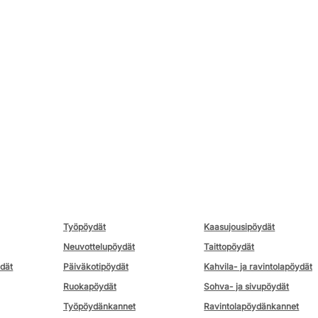
Työpöydät
Kaasujousipöydät
Neuvottelupöydät
Taittopöydät
ydät
Päiväkotipöydät
Kahvila- ja ravintolapöydät
Ruokapöydät
Sohva- ja sivupöydät
Työpöydänkannet
Ravintolapöydänkannet