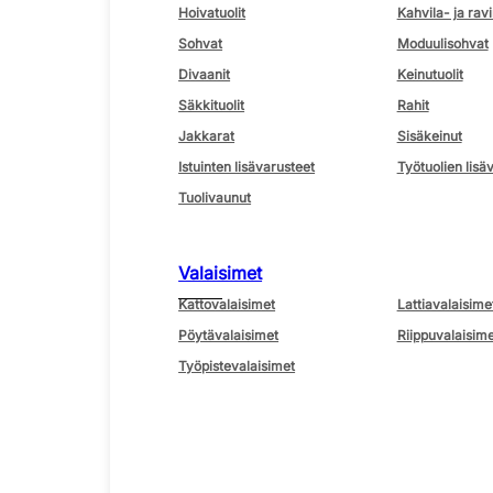
Hoivatuolit
Kahvila- ja ravi
Sohvat
Moduulisohvat
Divaanit
Keinutuolit
Säkkituolit
Rahit
Jakkarat
Sisäkeinut
Istuinten lisävarusteet
Työtuolien lisä
Tuolivaunut
Valaisimet
Kattovalaisimet
Lattiavalaisime
Pöytävalaisimet
Riippuvalaisime
Työpistevalaisimet