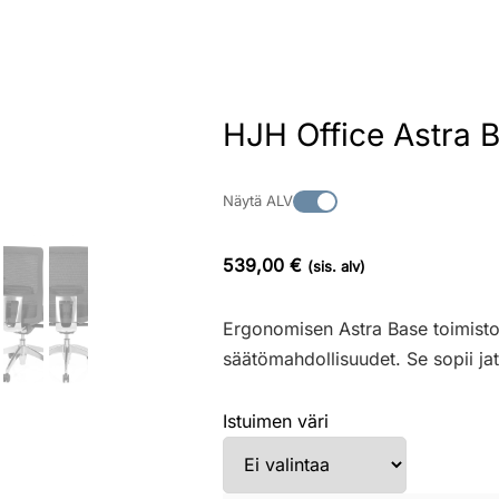
HJH Office Astra 
Näytä ALV
539,00 €
(sis. alv)
Ergonomisen Astra Base toimistot
säätömahdollisuudet. Se sopii ja
Istuimen väri