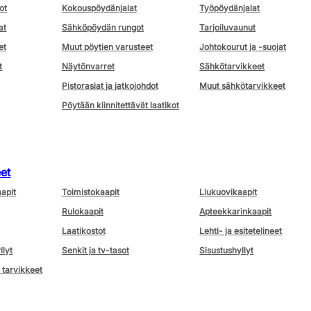
ot
Kokouspöydänjalat
Työpöydänjalat
at
Sähköpöydän rungot
Tarjoiluvaunut
et
Muut pöytien varusteet
Johtokourut ja -suojat
t
Näytönvarret
Sähkötarvikkeet
Pistorasiat ja jatkojohdot
Muut sähkötarvikkeet
Pöytään kiinnitettävät laatikot
eet
aapit
Toimistokaapit
Liukuovikaapit
Rulokaapit
Apteekkarinkaapit
Laatikostot
Lehti- ja esitetelineet
llyt
Senkit ja tv-tasot
Sisustushyllyt
 tarvikkeet