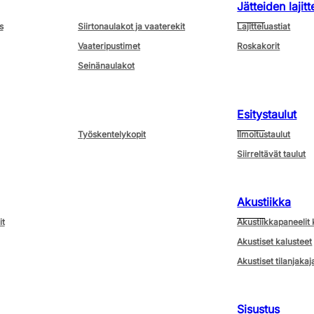
Jätteiden lajitt
s
Siirtonaulakot ja vaaterekit
Lajitteluastiat
Vaateripustimet
Roskakorit
Seinänaulakot
Esitystaulut
Työskentelykopit
Ilmoitustaulut
Siirreltävät taulut
Akustiikka
it
Akustiikkapaneelit 
Akustiset kalusteet
Akustiset tilanjakaj
Sisustus