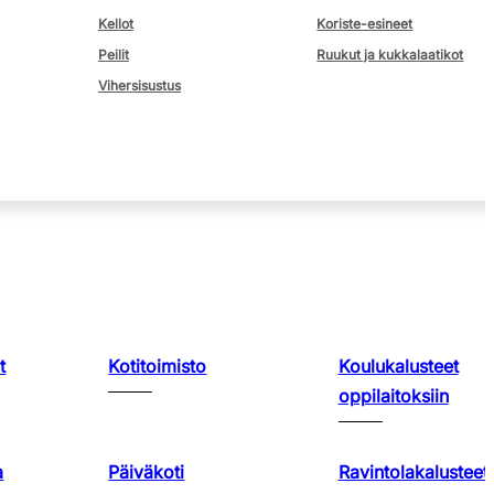
Kellot
Koriste-esineet
Peilit
Ruukut ja kukkalaatikot
Vihersisustus
t
Kotitoimisto
Koulukalusteet
oppilaitoksiin
a
Päiväkoti
Ravintolakalusteet