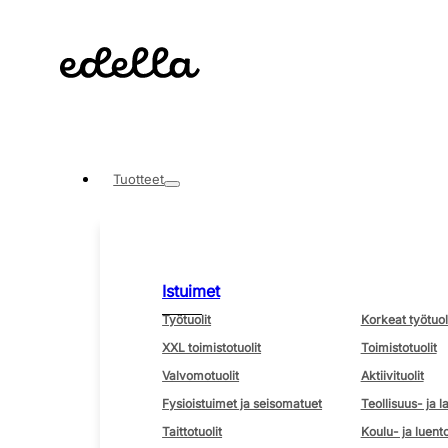
Tuotteet
Istuimet
Työtuolit
Korkeat työtuol
XXL toimistotuolit
Toimistotuolit
Valvomotuolit
Aktiivituolit
Fysioistuimet ja seisomatuet
Teollisuus- ja l
Taittotuolit
Koulu- ja luento