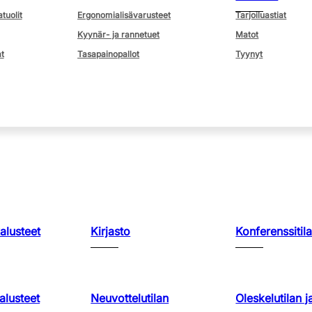
atuolit
Ergonomialisävarusteet
Tarjoiluastiat
Kyynär- ja rannetuet
Matot
t
Tasapainopallot
Tyynyt
kalusteet
Kirjasto
Konferenssitila
lusteet
Neuvottelutilan
Oleskelutilan j