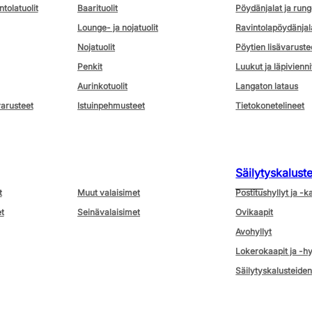
ntolatuolit
Baarituolit
Pöydänjalat ja rung
Lounge- ja nojatuolit
Ravintolapöydänjal
Nojatuolit
Pöytien lisävaruste
Penkit
Luukut ja läpivienni
Aurinkotuolit
Langaton lataus
varusteet
Istuinpehmusteet
Tietokonetelineet
Säilytyskalust
t
Muut valaisimet
Postitushyllyt ja -k
t
Seinävalaisimet
Ovikaapit
Avohyllyt
Lokerokaapit ja -hy
Säilytyskalusteiden