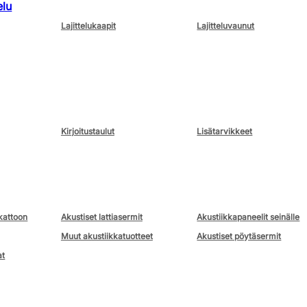
elu
Lajittelukaapit
Lajitteluvaunut
Kirjoitustaulut
Lisätarvikkeet
kattoon
Akustiset lattiasermit
Akustiikkapaneelit seinälle
Muut akustiikkatuotteet
Akustiset pöytäsermit
at