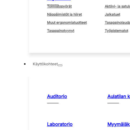
Toimistopyörät
Aktiivi- ja satul
Näppäimistöt ja hiiret
Jalkatuet
Muut ergonomiatuotteet
Tasapainolauda
Tasapainotyynyt
Työpistematot
Käyttökohteet
Auditorio
Aulatilan 
Laboratorio
Myymäläka