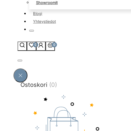
Showroomit
Blogi
Yhteystiedot
0
0
Ostoskori
(0)