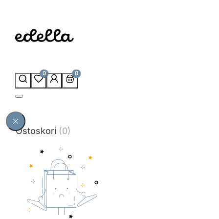
0
0
Ostoskori
(0)