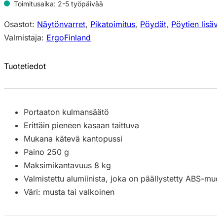
Toimitusaika: 2-5 työpäivää
Osastot:
Näytönvarret
,
Pikatoimitus
,
Pöydät
,
Pöytien lisäv
Valmistaja:
ErgoFinland
Tuotetiedot
Portaaton kulmansäätö
Erittäin pieneen kasaan taittuva
Mukana kätevä kantopussi
Paino 250 g
Maksimikantavuus 8 kg
Valmistettu alumiinista, joka on päällystetty ABS-muov
Väri: musta tai valkoinen