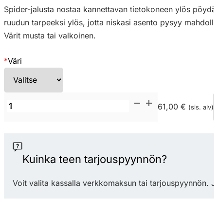
Spider-jalusta nostaa kannettavan tietokoneen ylös pöydän 
ruudun tarpeeksi ylös, jotta niskasi asento pysyy mahdolli
Värit musta tai valkoinen.
*
Väri
ErgoFinland
61,00 €
(sis. alv)
Spider
kannettavan
tietokoneen
tai
Kuinka teen tarjouspyynnön?
tablettiteline
määrä
Voit valita kassalla verkkomaksun tai tarjouspyynnön. J