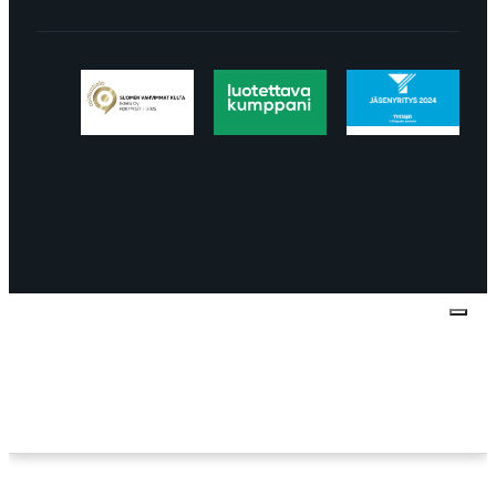
Tietosuojaseloste
Peruuttaminen
Projektimyynnin
toimitus- ja sopimusehdot
Käyttö- ja
toimitusehdot
Palautus ja reklamaatiot