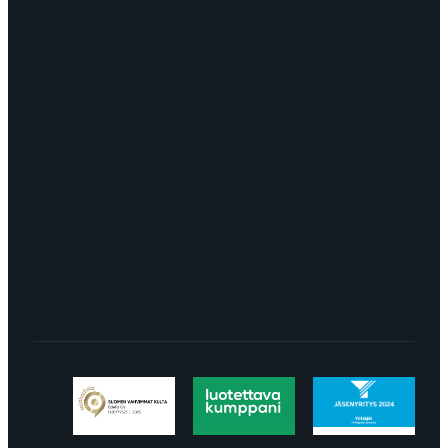
OTA YHTEYTTÄ
myynti@edella.fi
044 242
8113
TURKU Logomo Byrå Junakatu 9 20100
Turku
LÖYDÄT MEIDÄT SOMESTA