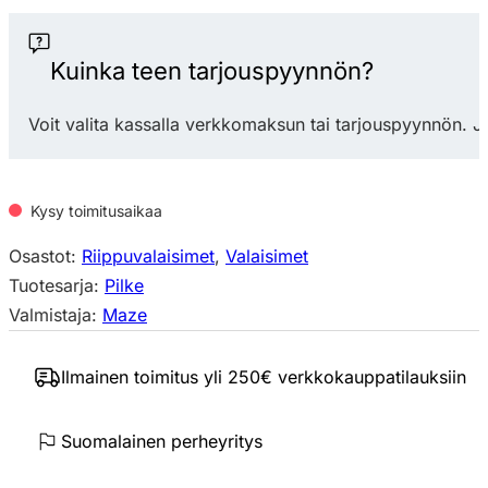
Pilke
36
riippuvalaisin
Kuinka teen tarjouspyynnön?
määrä
Voit valita kassalla verkkomaksun tai tarjouspyynnön. J
Kysy toimitusaikaa
Osastot:
Riippuvalaisimet
,
Valaisimet
Tuotesarja:
Pilke
Valmistaja:
Maze
Ilmainen toimitus yli 250€ verkkokauppatilauksiin
Suomalainen perheyritys