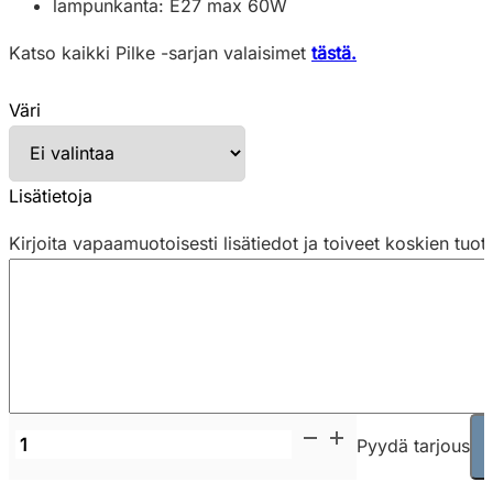
lampunkanta: E27 max 60W
Katso kaikki Pilke -sarjan valaisimet
tästä.
Väri
Lisätietoja
Kirjoita vapaamuotoisesti lisätiedot ja toiveet koskien tuot
Showroom
Pyydä tarjous
Finland