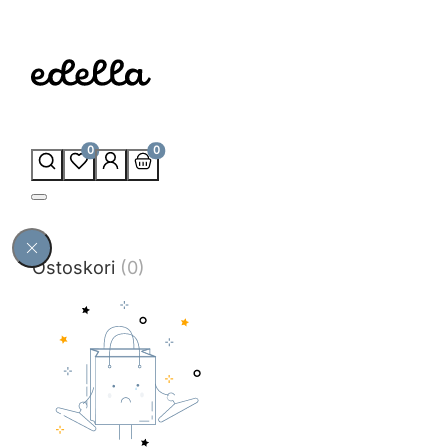
0
0
Ostoskori
(0)