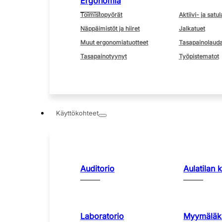
Ergonomia
Toimistopyörät
Aktiivi- ja satul
Näppäimistöt ja hiiret
Jalkatuet
Muut ergonomiatuotteet
Tasapainolauda
Tasapainotyynyt
Työpistematot
Käyttökohteet
Auditorio
Aulatilan 
Laboratorio
Myymäläka