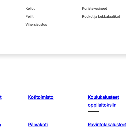
Kellot
Koriste-esineet
Peilit
Ruukut ja kukkalaatikot
Vihersisustus
t
Kotitoimisto
Koulukalusteet
oppilaitoksiin
a
Päiväkoti
Ravintolakalusteet