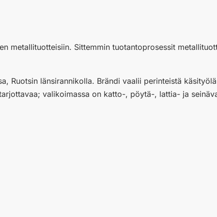
en metallituotteisiin. Sittemmin tuotantoprosessit metallituo
, Ruotsin länsirannikolla. Brändi vaalii perinteistä käsityöl
arjottavaa; valikoimassa on katto-, pöytä-, lattia- ja seinäva