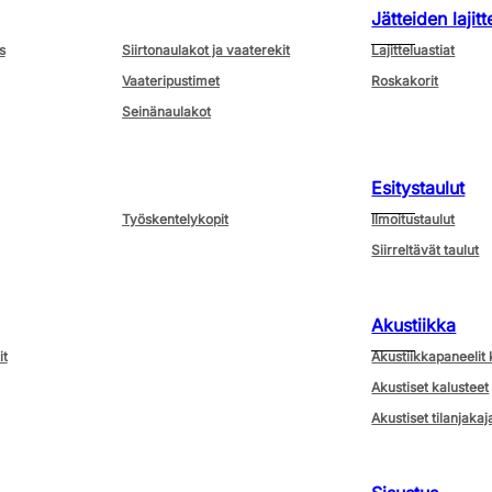
Jätteiden lajitt
s
Siirtonaulakot ja vaaterekit
Lajitteluastiat
Vaateripustimet
Roskakorit
Seinänaulakot
Esitystaulut
Työskentelykopit
Ilmoitustaulut
Siirreltävät taulut
Akustiikka
it
Akustiikkapaneelit 
Akustiset kalusteet
Akustiset tilanjakaj