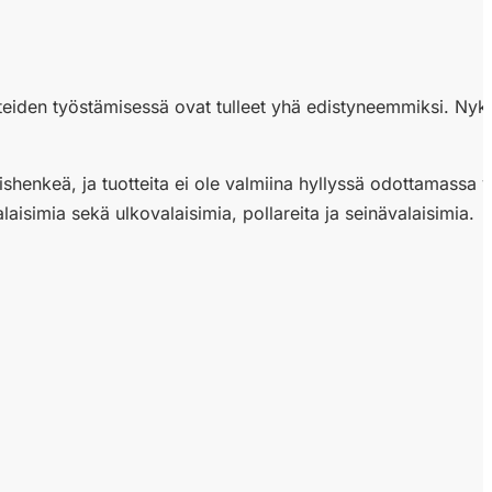
tteiden työstämisessä ovat tulleet yhä edistyneemmiksi. Nykyi
äishenkeä, ja tuotteita ei ole valmiina hyllyssä odottamassa 
laisimia sekä ulkovalaisimia, pollareita ja seinävalaisimia.