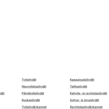
Työpöydät
Kaasujousipöydät
Neuvottelupöydät
Taittopöydät
ydät
Päiväkotipöydät
Kahvila- ja ravintolapöydät
Ruokapöydät
Sohva- ja sivupöydät
Työpöydänkannet
Ravintolapöydänkannet