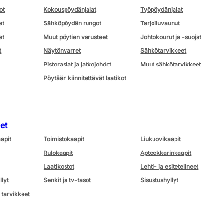
ot
Kokouspöydänjalat
Työpöydänjalat
at
Sähköpöydän rungot
Tarjoiluvaunut
et
Muut pöytien varusteet
Johtokourut ja -suojat
t
Näytönvarret
Sähkötarvikkeet
Pistorasiat ja jatkojohdot
Muut sähkötarvikkeet
Pöytään kiinnitettävät laatikot
eet
aapit
Toimistokaapit
Liukuovikaapit
Rulokaapit
Apteekkarinkaapit
Laatikostot
Lehti- ja esitetelineet
llyt
Senkit ja tv-tasot
Sisustushyllyt
 tarvikkeet