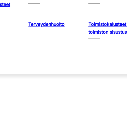
steet
Terveydenhuolto
Toimistokalusteet 
toimiston sisustus