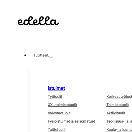
Tuotteet
Istuimet
Työtuolit
Korkeat työtuol
XXL toimistotuolit
Toimistotuolit
Valvomotuolit
Aktiivituolit
Fysioistuimet ja seisomatuet
Teollisuus- ja l
Taittotuolit
Koulu- ja luento