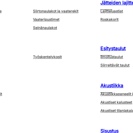
Jätteiden lajitt
s
Siirtonaulakot ja vaaterekit
Lajitteluastiat
Vaateripustimet
Roskakorit
Seinänaulakot
Esitystaulut
Työskentelykopit
Ilmoitustaulut
Siirreltävät taulut
Akustiikka
it
Akustiikkapaneelit 
Akustiset kalusteet
Akustiset tilanjakaj
Sisustus