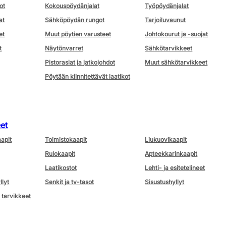
ot
Kokouspöydänjalat
Työpöydänjalat
at
Sähköpöydän rungot
Tarjoiluvaunut
et
Muut pöytien varusteet
Johtokourut ja -suojat
t
Näytönvarret
Sähkötarvikkeet
Pistorasiat ja jatkojohdot
Muut sähkötarvikkeet
Pöytään kiinnitettävät laatikot
eet
aapit
Toimistokaapit
Liukuovikaapit
Rulokaapit
Apteekkarinkaapit
Laatikostot
Lehti- ja esitetelineet
llyt
Senkit ja tv-tasot
Sisustushyllyt
 tarvikkeet