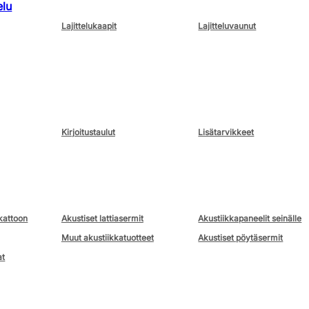
elu
Lajittelukaapit
Lajitteluvaunut
Kirjoitustaulut
Lisätarvikkeet
kattoon
Akustiset lattiasermit
Akustiikkapaneelit seinälle
Muut akustiikkatuotteet
Akustiset pöytäsermit
at