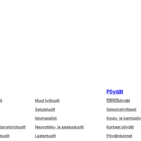
Pöydät
it
Muut työtuolit
Sähköpöydät
Satulatuolit
Seisomatyötasot
Istumapallot
Koulu- ja luentopö
aboratoriotuolit
Neuvottelu- ja asiakastuolit
Korkeat pöydät
tuolit
Lastentuolit
Pöydänkannet