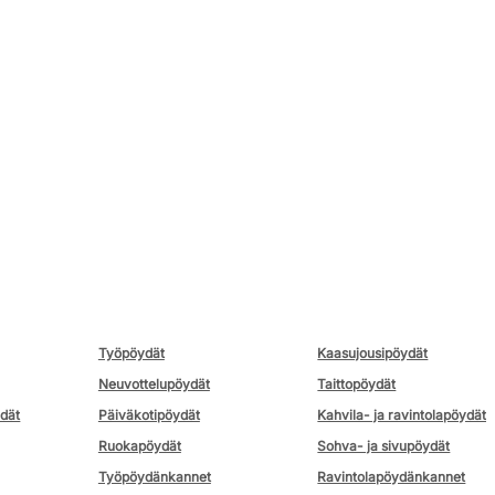
Työpöydät
Kaasujousipöydät
Neuvottelupöydät
Taittopöydät
ydät
Päiväkotipöydät
Kahvila- ja ravintolapöydät
Ruokapöydät
Sohva- ja sivupöydät
Työpöydänkannet
Ravintolapöydänkannet