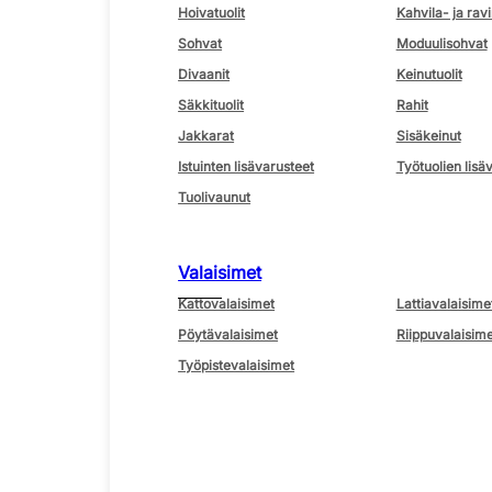
Hoivatuolit
Kahvila- ja ravi
Sohvat
Moduulisohvat
Divaanit
Keinutuolit
Säkkituolit
Rahit
Jakkarat
Sisäkeinut
Istuinten lisävarusteet
Työtuolien lisä
Tuolivaunut
Valaisimet
Kattovalaisimet
Lattiavalaisime
Pöytävalaisimet
Riippuvalaisime
Työpistevalaisimet