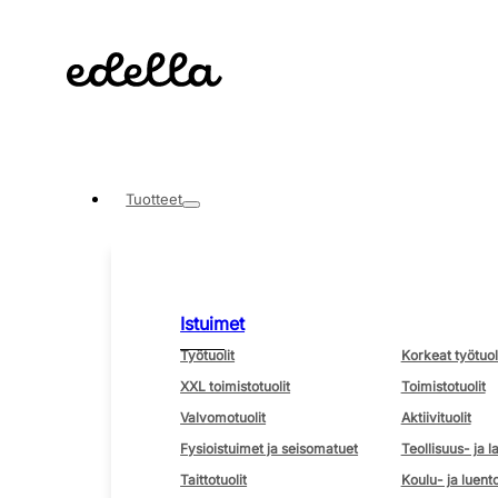
Tuotteet
Istuimet
Työtuolit
Korkeat työtuol
XXL toimistotuolit
Toimistotuolit
Valvomotuolit
Aktiivituolit
Fysioistuimet ja seisomatuet
Teollisuus- ja l
Taittotuolit
Koulu- ja luento