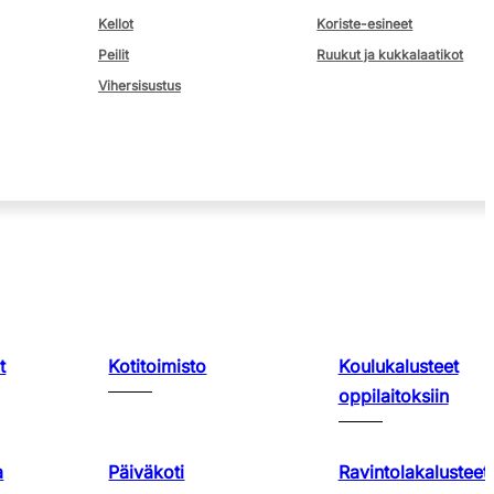
Kellot
Koriste-esineet
Peilit
Ruukut ja kukkalaatikot
Vihersisustus
t
Kotitoimisto
Koulukalusteet
oppilaitoksiin
a
Päiväkoti
Ravintolakalusteet