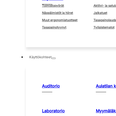
Toimistopyörät
Aktiivi- ja satul
Näppäimistöt ja hiiret
Jalkatuet
Muut ergonomiatuotteet
Tasapainolauda
Tasapainotyynyt
Työpistematot
Käyttökohteet
Auditorio
Aulatilan 
Laboratorio
Myymäläka