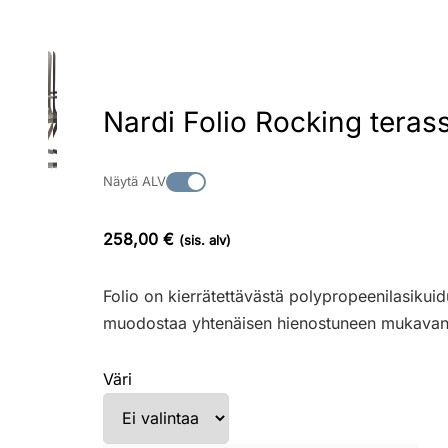
Nardi Folio Rocking terass
Näytä ALV
258,00 €
(sis. alv)
Folio on kierrätettävästä polypropeenilasikuidu
muodostaa yhtenäisen hienostuneen mukavan ke
Väri