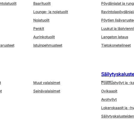
ntolatuolit
Baarituolit
Pöydänjalat ja rung
Lounge- ja nojatuolit
Ravintolapöydänjal
Nojatuolit
Pöytien lisävaruste
Penkit
Luukut ja läpivienni
Aurinkotuolit
Langaton lataus
varusteet
Istuinpehmusteet
Tietokonetelineet
Säilytyskalust
t
Muut valaisimet
Postitushyllyt ja -k
t
Seinävalaisimet
Ovikaapit
Avohyllyt
Lokerokaapit ja -hy
Säilytyskalusteiden