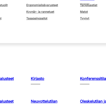
atuolit
Ergonomialisävarusteet
Tarjoiluastiat
Kyynär- ja rannetuet
Matot
t
Tasapainopallot
Tyynyt
kalusteet
Kirjasto
Konferenssitila
lusteet
Neuvottelutilan
Oleskelutilan j