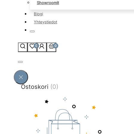
Showroomit
Blogi
Yhteystiedot
0
0
Ostoskori
(0)