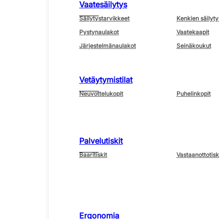
Vaatesäilytys
Säilytystarvikkeet
Kenkien säilyty
Pystynaulakot
Vaatekaapit
Järjestelmänaulakot
Seinäkoukut
Vetäytymistilat
Neuvottelukopit
Puhelinkopit
Palvelutiskit
Baaritiskit
Vastaanottotisk
Ergonomia