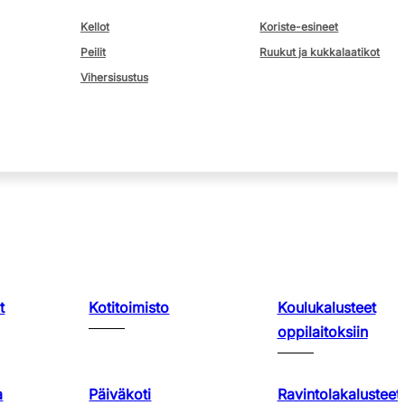
Kellot
Koriste-esineet
Peilit
Ruukut ja kukkalaatikot
Vihersisustus
t
Kotitoimisto
Koulukalusteet
oppilaitoksiin
a
Päiväkoti
Ravintolakalusteet