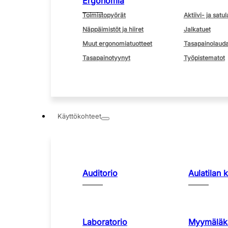
Ergonomia
Toimistopyörät
Aktiivi- ja satul
Näppäimistöt ja hiiret
Jalkatuet
Muut ergonomiatuotteet
Tasapainolauda
Tasapainotyynyt
Työpistematot
Käyttökohteet
Auditorio
Aulatilan 
Laboratorio
Myymäläka