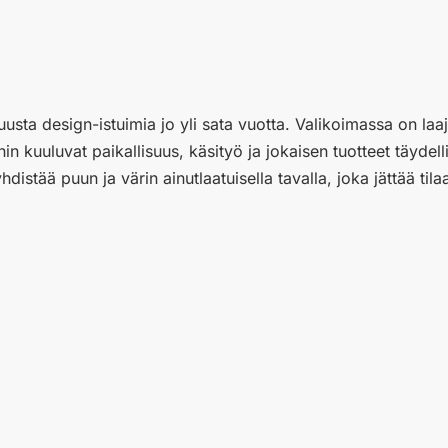
usta design-istuimia jo yli sata vuotta. Valikoimassa on laaj
 kuuluvat paikallisuus, käsityö ja jokaisen tuotteet täydel
istää puun ja värin ainutlaatuisella tavalla, joka jättää tilaa