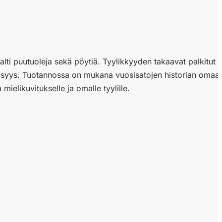
alti puutuoleja sekä pöytiä. Tyylikkyyden takaavat palkitut ka
lisyys. Tuotannossa on mukana vuosisatojen historian omaavia
 mielikuvitukselle ja omalle tyylille.