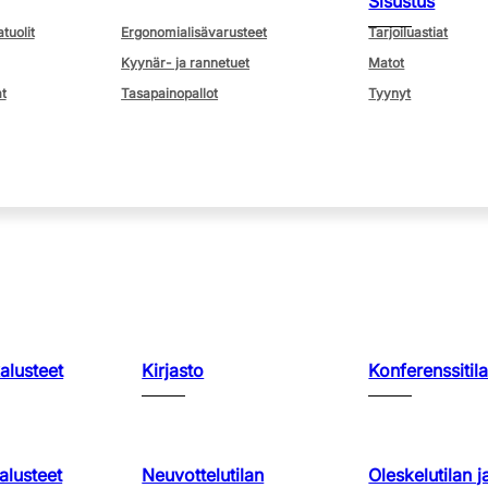
Sisustus
atuolit
Ergonomialisävarusteet
Tarjoiluastiat
Kyynär- ja rannetuet
Matot
t
Tasapainopallot
Tyynyt
kalusteet
Kirjasto
Konferenssitila
lusteet
Neuvottelutilan
Oleskelutilan j