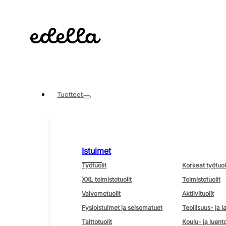
Tuotteet
Istuimet
Työtuolit
Korkeat työtuol
XXL toimistotuolit
Toimistotuolit
Valvomotuolit
Aktiivituolit
Fysioistuimet ja seisomatuet
Teollisuus- ja l
Taittotuolit
Koulu- ja luento