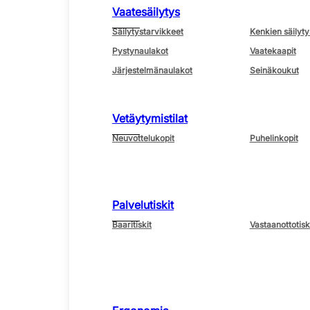
Vaatesäilytys
Säilytystarvikkeet
Kenkien säilyty
Pystynaulakot
Vaatekaapit
Järjestelmänaulakot
Seinäkoukut
Vetäytymistilat
Neuvottelukopit
Puhelinkopit
Palvelutiskit
Baaritiskit
Vastaanottotisk