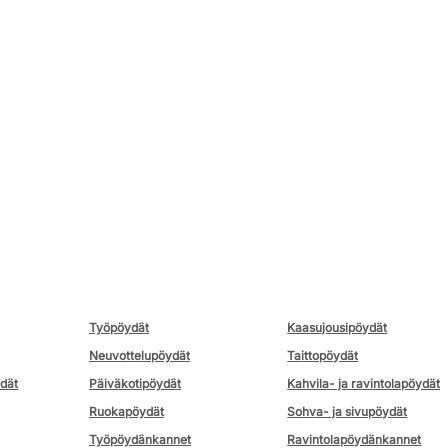
Työpöydät
Kaasujousipöydät
Neuvottelupöydät
Taittopöydät
ydät
Päiväkotipöydät
Kahvila- ja ravintolapöydät
Ruokapöydät
Sohva- ja sivupöydät
Työpöydänkannet
Ravintolapöydänkannet