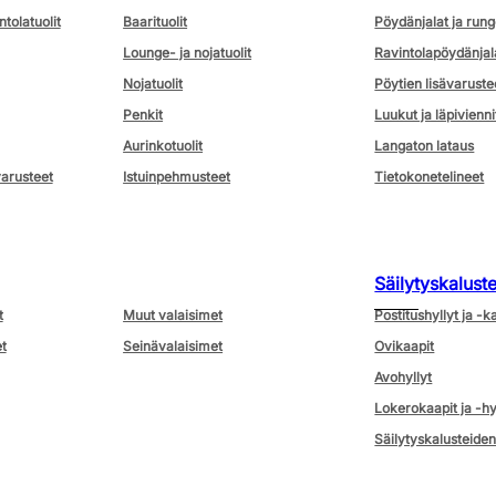
ntolatuolit
Baarituolit
Pöydänjalat ja rung
Lounge- ja nojatuolit
Ravintolapöydänjal
Nojatuolit
Pöytien lisävaruste
Penkit
Luukut ja läpivienni
Aurinkotuolit
Langaton lataus
varusteet
Istuinpehmusteet
Tietokonetelineet
Säilytyskalust
t
Muut valaisimet
Postitushyllyt ja -k
t
Seinävalaisimet
Ovikaapit
Avohyllyt
Lokerokaapit ja -hy
Säilytyskalusteiden