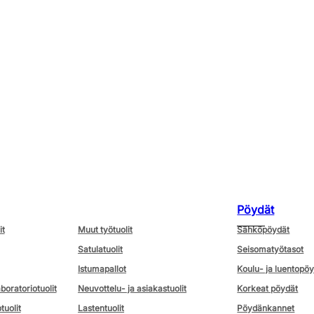
Pöydät
it
Muut työtuolit
Sähköpöydät
Satulatuolit
Seisomatyötasot
Istumapallot
Koulu- ja luentopö
aboratoriotuolit
Neuvottelu- ja asiakastuolit
Korkeat pöydät
tuolit
Lastentuolit
Pöydänkannet