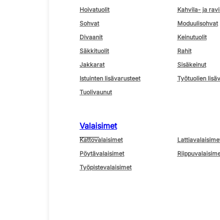
Hoivatuolit
Kahvila- ja ravi
Sohvat
Moduulisohvat
Divaanit
Keinutuolit
Säkkituolit
Rahit
Jakkarat
Sisäkeinut
Istuinten lisävarusteet
Työtuolien lisä
Tuolivaunut
Valaisimet
Kattovalaisimet
Lattiavalaisime
Pöytävalaisimet
Riippuvalaisime
Työpistevalaisimet