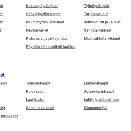
ot
Kokouspöydänjalat
Työpöydänjalat
at
Sähköpöydän rungot
Tarjoiluvaunut
et
Muut pöytien varusteet
Johtokourut ja -suojat
t
Näytönvarret
Sähkötarvikkeet
Pistorasiat ja jatkojohdot
Muut sähkötarvikkeet
Pöytään kiinnitettävät laatikot
eet
aapit
Toimistokaapit
Liukuovikaapit
Rulokaapit
Apteekkarinkaapit
Laatikostot
Lehti- ja esitetelineet
llyt
Senkit ja tv-tasot
Sisustushyllyt
 tarvikkeet