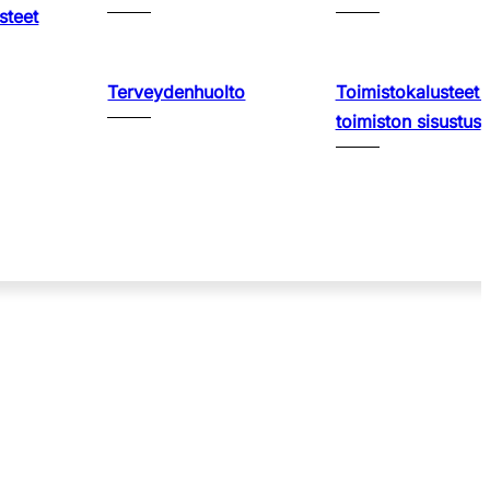
steet
Terveydenhuolto
Toimistokalusteet 
toimiston sisustus