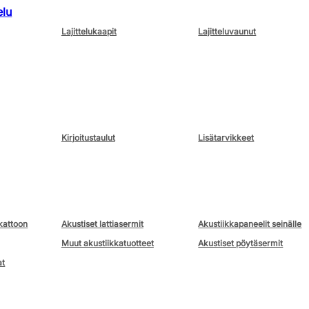
elu
Lajittelukaapit
Lajitteluvaunut
Kirjoitustaulut
Lisätarvikkeet
kattoon
Akustiset lattiasermit
Akustiikkapaneelit seinälle
Muut akustiikkatuotteet
Akustiset pöytäsermit
at