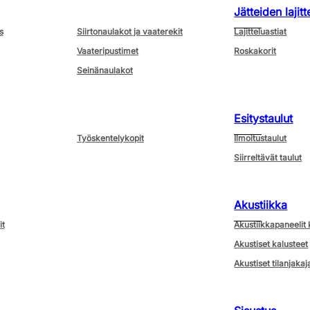
Jätteiden lajitt
s
Siirtonaulakot ja vaaterekit
Lajitteluastiat
Vaateripustimet
Roskakorit
Seinänaulakot
Esitystaulut
Työskentelykopit
Ilmoitustaulut
Siirreltävät taulut
Akustiikka
it
Akustiikkapaneelit 
Akustiset kalusteet
Akustiset tilanjakaj