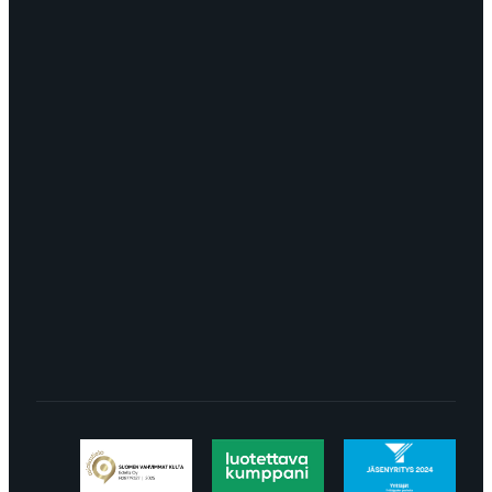
OTA YHTEYTTÄ
myynti@edella.fi
044 242
8113
TURKU Logomo Byrå Junakatu 9 20100
Turku
LÖYDÄT MEIDÄT SOMESTA