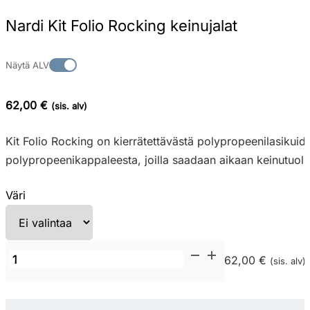
Nardi Kit Folio Rocking keinujalat
Näytä ALV
62,00 €
(sis. alv)
Kit Folio Rocking on kierrätettävästä polypropeenilasikuidu
polypropeenikappaleesta, joilla saadaan aikaan keinutuolin l
Väri
Nardi
62,00 €
(sis. alv)
Kit
Folio