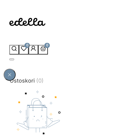
0
0
Ostoskori
(0)