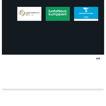
Tietosuojaseloste
Peruuttaminen
Projektimyynnin
toimitus- ja sopimusehdot
Käyttö- ja
toimitusehdot
Palautus ja reklamaatiot