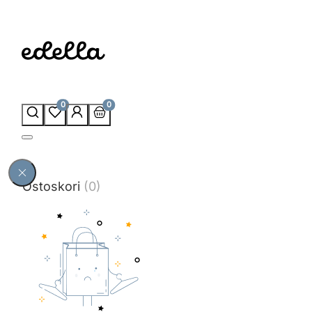
0
0
Ostoskori
(0)