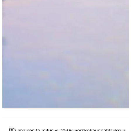
Ilmainen toimitus yli 250€ verkkokauppatilauksiin