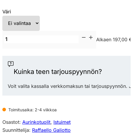
Väri
Nardi
Alkaen 197,00 €
Eden
aurinkotuoli
määrä
Kuinka teen tarjouspyynnön?
Voit valita kassalla verkkomaksun tai tarjouspyynnön. J
Toimitusaika: 2-4 viikkoa
Osastot:
Aurinkotuolit
,
Istuimet
Suunnittelija:
Raffaello Galiotto