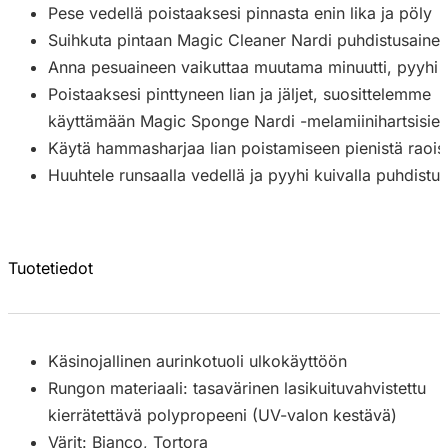
Pese vedellä poistaaksesi pinnasta enin lika ja pöly
Suihkuta pintaan Magic Cleaner Nardi puhdistusaine 
Anna pesuaineen vaikuttaa muutama minuutti, pyyhi sitt
Poistaaksesi pinttyneen lian ja jäljet, suosittelemme
käyttämään Magic Sponge Nardi -melamiinihartsisien
Käytä hammasharjaa lian poistamiseen pienistä raois
Huuhtele runsaalla vedellä ja pyyhi kuivalla puhdistusl
Tuotetiedot
Käsinojallinen aurinkotuoli ulkokäyttöön
Rungon materiaali: tasavärinen lasikuituvahvistettu
kierrätettävä polypropeeni (UV-valon kestävä)
Värit: Bianco, Tortora