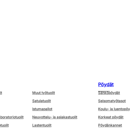
Pöydät
it
Muut työtuolit
Sähköpöydät
Satulatuolit
Seisomatyötasot
Istumapallot
Koulu- ja luentopö
aboratoriotuolit
Neuvottelu- ja asiakastuolit
Korkeat pöydät
tuolit
Lastentuolit
Pöydänkannet