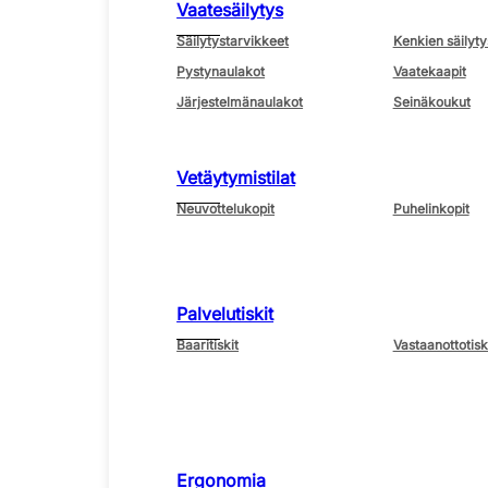
Vaatesäilytys
Säilytystarvikkeet
Kenkien säilyty
Pystynaulakot
Vaatekaapit
Järjestelmänaulakot
Seinäkoukut
Vetäytymistilat
Neuvottelukopit
Puhelinkopit
Palvelutiskit
Baaritiskit
Vastaanottotisk
Ergonomia