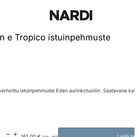
n e Tropico istuinpehmuste
a verhoiltu istuinpehmuste Eden aurinkotuoliin. Saatavana kah
161,00 €
Lisää tar
(sis. alv)