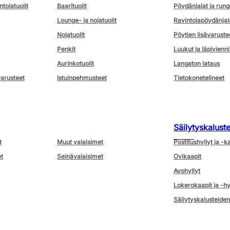
ntolatuolit
Baarituolit
Pöydänjalat ja rung
Lounge- ja nojatuolit
Ravintolapöydänjal
Nojatuolit
Pöytien lisävaruste
Penkit
Luukut ja läpivienni
Aurinkotuolit
Langaton lataus
varusteet
Istuinpehmusteet
Tietokonetelineet
Säilytyskalust
t
Muut valaisimet
Postitushyllyt ja -k
t
Seinävalaisimet
Ovikaapit
Avohyllyt
Lokerokaapit ja -hy
Säilytyskalusteiden