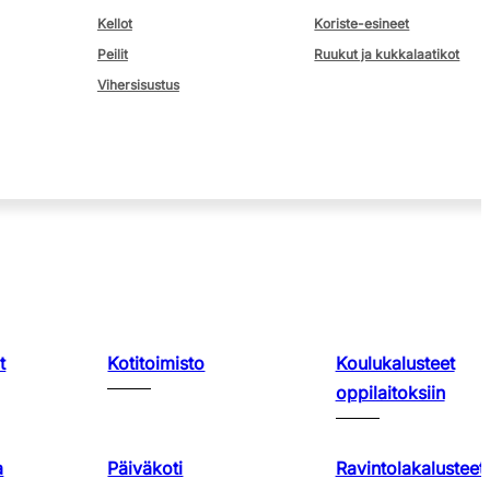
Kellot
Koriste-esineet
Peilit
Ruukut ja kukkalaatikot
Vihersisustus
t
Kotitoimisto
Koulukalusteet
oppilaitoksiin
a
Päiväkoti
Ravintolakalusteet