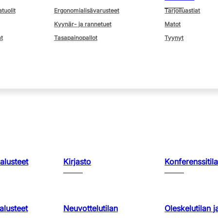
atuolit
Ergonomialisävarusteet
Tarjoiluastiat
Kyynär- ja rannetuet
Matot
t
Tasapainopallot
Tyynyt
kalusteet
Kirjasto
Konferenssitila
lusteet
Neuvottelutilan
Oleskelutilan j