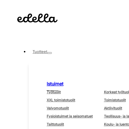
Tuotteet
Istuimet
Työtuolit
Korkeat työtuol
XXL toimistotuolit
Toimistotuolit
Valvomotuolit
Aktiivituolit
Fysioistuimet ja seisomatuet
Teollisuus- ja l
Taittotuolit
Koulu- ja luento