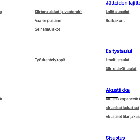
Jätteiden lajitt
s
Siirtonaulakot ja vaaterekit
Lajitteluastiat
Vaateripustimet
Roskakorit
Seinänaulakot
Esitystaulut
Työskentelykopit
Ilmoitustaulut
Siirreltävät taulut
Akustiikka
it
Akustiikkapaneelit 
Akustiset kalusteet
Akustiset tilanjakaj
Sisustus