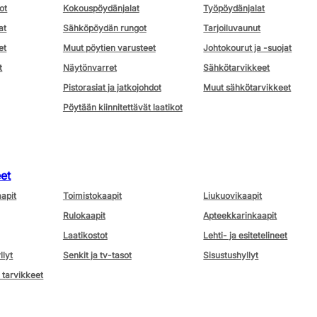
ot
Kokouspöydänjalat
Työpöydänjalat
at
Sähköpöydän rungot
Tarjoiluvaunut
et
Muut pöytien varusteet
Johtokourut ja -suojat
t
Näytönvarret
Sähkötarvikkeet
Pistorasiat ja jatkojohdot
Muut sähkötarvikkeet
Pöytään kiinnitettävät laatikot
eet
aapit
Toimistokaapit
Liukuovikaapit
Rulokaapit
Apteekkarinkaapit
Laatikostot
Lehti- ja esitetelineet
llyt
Senkit ja tv-tasot
Sisustushyllyt
 tarvikkeet