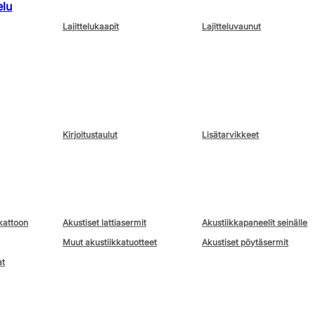
elu
Lajittelukaapit
Lajitteluvaunut
Kirjoitustaulut
Lisätarvikkeet
kattoon
Akustiset lattiasermit
Akustiikkapaneelit seinälle
Muut akustiikkatuotteet
Akustiset pöytäsermit
at