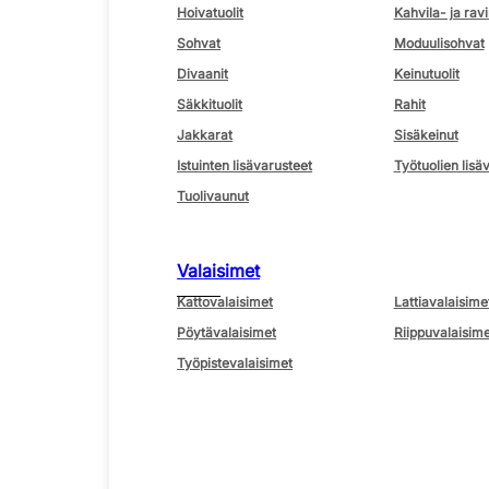
Hoivatuolit
Kahvila- ja ravi
Sohvat
Moduulisohvat
Divaanit
Keinutuolit
Säkkituolit
Rahit
Jakkarat
Sisäkeinut
Istuinten lisävarusteet
Työtuolien lisä
Tuolivaunut
Valaisimet
Kattovalaisimet
Lattiavalaisime
Pöytävalaisimet
Riippuvalaisime
Työpistevalaisimet