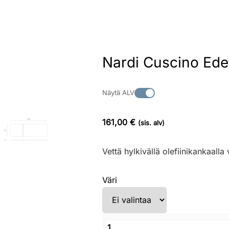
Nardi Cuscino Ede
Näytä ALV
161,00 €
(sis. alv)
Vettä hylkivällä olefiinikankaall
Väri
Nardi