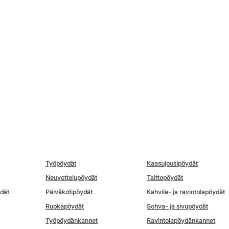
Työpöydät
Kaasujousipöydät
Neuvottelupöydät
Taittopöydät
ydät
Päiväkotipöydät
Kahvila- ja ravintolapöydät
Ruokapöydät
Sohva- ja sivupöydät
Työpöydänkannet
Ravintolapöydänkannet