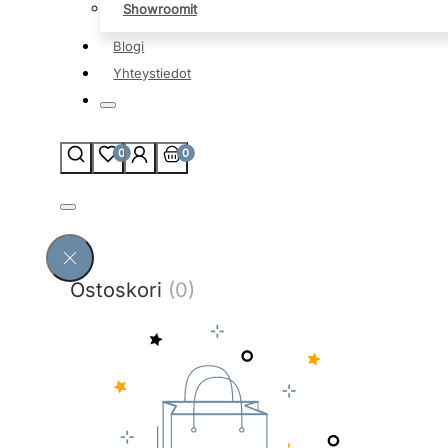
Showroomit
Blogi
Yhteystiedot
0
0
Ostoskori
(0)