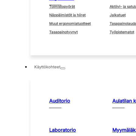
Toimistopyörät
Aktiivi- ja satul
Näppäimistöt ja hiiret
Jalkatuet
Muut ergonomiatuotteet
Tasapainolauda
Tasapainotyynyt
Työpistematot
Käyttökohteet
Auditorio
Aulatilan 
Laboratorio
Myymäläka