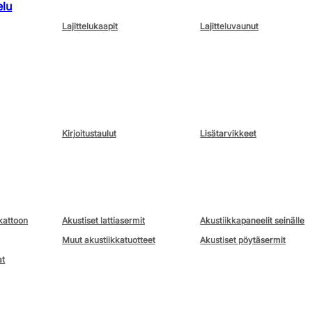
elu
Lajittelukaapit
Lajitteluvaunut
Kirjoitustaulut
Lisätarvikkeet
kattoon
Akustiset lattiasermit
Akustiikkapaneelit seinälle
Muut akustiikkatuotteet
Akustiset pöytäsermit
at