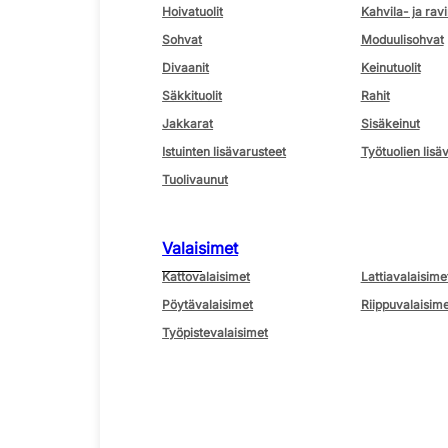
Hoivatuolit
Kahvila- ja ravi
Sohvat
Moduulisohvat
Divaanit
Keinutuolit
Säkkituolit
Rahit
Jakkarat
Sisäkeinut
Istuinten lisävarusteet
Työtuolien lisä
Tuolivaunut
Valaisimet
Kattovalaisimet
Lattiavalaisime
Pöytävalaisimet
Riippuvalaisime
Työpistevalaisimet