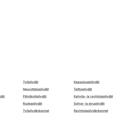
Työpöydät
Kaasujousipöydät
Neuvottelupöydät
Taittopöydät
ydät
Päiväkotipöydät
Kahvila- ja ravintolapöydät
Ruokapöydät
Sohva- ja sivupöydät
Työpöydänkannet
Ravintolapöydänkannet