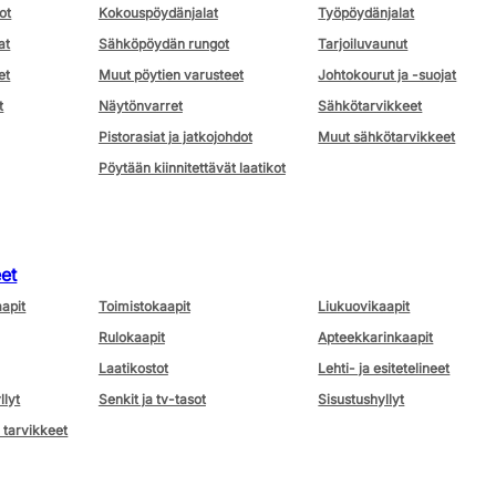
ot
Kokouspöydänjalat
Työpöydänjalat
at
Sähköpöydän rungot
Tarjoiluvaunut
et
Muut pöytien varusteet
Johtokourut ja -suojat
t
Näytönvarret
Sähkötarvikkeet
Pistorasiat ja jatkojohdot
Muut sähkötarvikkeet
Pöytään kiinnitettävät laatikot
eet
aapit
Toimistokaapit
Liukuovikaapit
Rulokaapit
Apteekkarinkaapit
Laatikostot
Lehti- ja esitetelineet
llyt
Senkit ja tv-tasot
Sisustushyllyt
 tarvikkeet