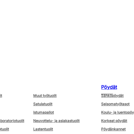
Pöydät
it
Muut työtuolit
Sähköpöydät
Satulatuolit
Seisomatyötasot
Istumapallot
Koulu- ja luentopö
aboratoriotuolit
Neuvottelu- ja asiakastuolit
Korkeat pöydät
tuolit
Lastentuolit
Pöydänkannet