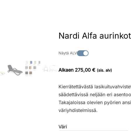
Nardi Alfa aurinkot
Näytä ALV
Alkaen 275,00 €
(sis. alv)
Kierrätettävästä lasikuituvahvist
säädettävissä neljään eri asentoo
Takajaloissa olevien pyörien ans
väriyhdistelmissä.
Väri