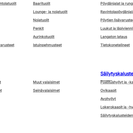
ntolatuolit
Baarituolit
Pöydänjalat ja rung
Lounge- ja nojatuolit
Ravintolapöydänjal
Nojatuolit
Pöytien lisävaruste
Penkit
Luukut ja läpivienni
Aurinkotuolit
Langaton lataus
varusteet
Istuinpehmusteet
Tietokonetelineet
Säilytyskalust
t
Muut valaisimet
Postitushyllyt ja -k
t
Seinävalaisimet
Ovikaapit
Avohyllyt
Lokerokaapit ja -hy
Säilytyskalusteiden