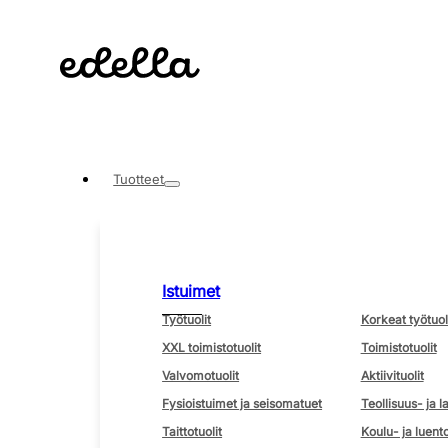
Tuotteet
Istuimet
Työtuolit
Korkeat työtuol
XXL toimistotuolit
Toimistotuolit
Valvomotuolit
Aktiivituolit
Fysioistuimet ja seisomatuet
Teollisuus- ja l
Taittotuolit
Koulu- ja luento