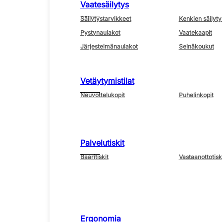
Vaatesäilytys
Säilytystarvikkeet
Kenkien säilyty
Pystynaulakot
Vaatekaapit
Järjestelmänaulakot
Seinäkoukut
Vetäytymistilat
Neuvottelukopit
Puhelinkopit
Palvelutiskit
Baaritiskit
Vastaanottotisk
Ergonomia