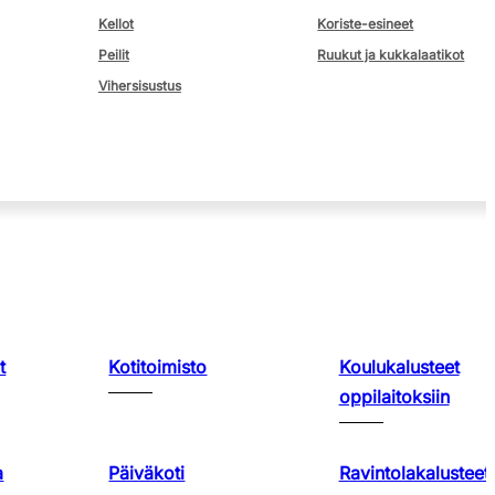
Kellot
Koriste-esineet
Peilit
Ruukut ja kukkalaatikot
Vihersisustus
t
Kotitoimisto
Koulukalusteet
oppilaitoksiin
a
Päiväkoti
Ravintolakalusteet