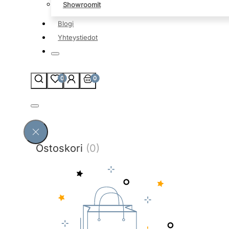
Showroomit
Blogi
Yhteystiedot
0
0
Ostoskori
(0)