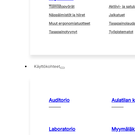
Toimistopyörät
Aktiivi- ja satul
Näppäimistöt ja hiiret
Jalkatuet
Muut ergonomiatuotteet
Tasapainolauda
Tasapainotyynyt
Työpistematot
Käyttökohteet
Auditorio
Aulatilan 
Laboratorio
Myymäläka