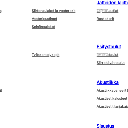
Jätteiden lajitt
s
Siirtonaulakot ja vaaterekit
Lajitteluastiat
Vaateripustimet
Roskakorit
Seinänaulakot
Esitystaulut
Työskentelykopit
Ilmoitustaulut
Siirreltävät taulut
Akustiikka
it
Akustiikkapaneelit 
Akustiset kalusteet
Akustiset tilanjakaj
Sisustus