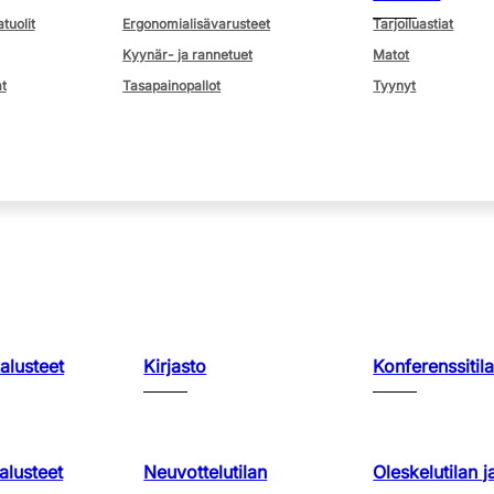
atuolit
Ergonomialisävarusteet
Tarjoiluastiat
Kyynär- ja rannetuet
Matot
t
Tasapainopallot
Tyynyt
kalusteet
Kirjasto
Konferenssitila
lusteet
Neuvottelutilan
Oleskelutilan j