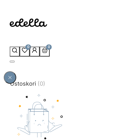
0
0
Ostoskori
(0)