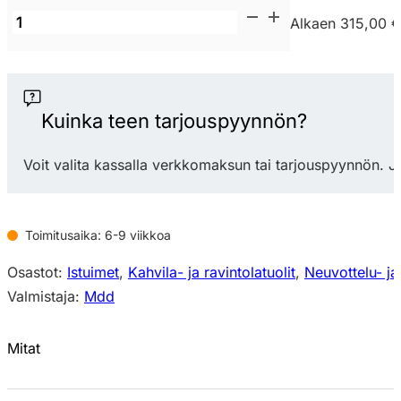
MDD
Alkaen 315,00 €
Baltic
Basic
chair
tuoli
Kuinka teen tarjouspyynnön?
ristikkojalka
pyörillä
Voit valita kassalla verkkomaksun tai tarjouspyynnön. J
määrä
Toimitusaika: 6-9 viikkoa
Osastot:
Istuimet
,
Kahvila- ja ravintolatuolit
,
Neuvottelu- ja
Valmistaja:
Mdd
Mitat