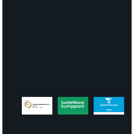
myynti@edella.fi
044 242
8113
TURKU Logomo Byrå Junakatu 9 20100
Turku
LÖYDÄT MEIDÄT SOMESTA
Tietosuojaseloste
Peruuttaminen
Projektimyynnin