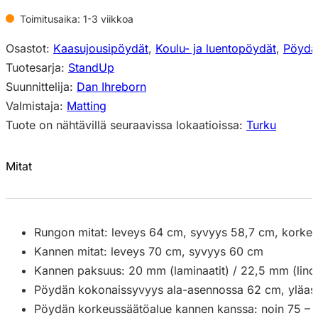
Toimitusaika: 1-3 viikkoa
Osastot:
Kaasujousipöydät
,
Koulu- ja luentopöydät
,
Pöydä
Tuotesarja:
StandUp
Suunnittelija:
Dan Ihreborn
Valmistaja:
Matting
Tuote on nähtävillä seuraavissa lokaatioissa:
Turku
Mitat
Rungon mitat: leveys 64 cm, syvyys 58,7 cm, korke
Kannen mitat: leveys 70 cm, syvyys 60 cm
Kannen paksuus: 20 mm (laminaatit) / 22,5 mm (lino
Pöydän kokonaissyvyys ala-asennossa 62 cm, yläas
Pöydän korkeussäätöalue kannen kanssa: noin 75 – 