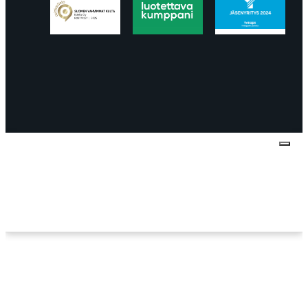
Tietosuojaseloste
Peruuttaminen
Projektimyynnin
toimitus- ja sopimusehdot
Käyttö- ja
toimitusehdot
Palautus ja reklamaatiot