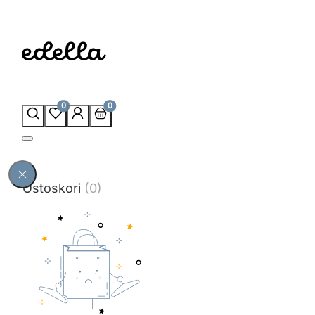
0
0
Ostoskori
(0)