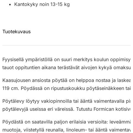
Kantokyky noin 13-15 kg
Tuotekuvaus
Fyysisellä ympäristöllä on suuri merkitys koulun oppimisymp
tauot oppituntien aikana terästävät aivojen kykyä omaksua, 
Kaasujousen ansiosta pöytää on helppoa nostaa ja laskea eik
119 cm. Pöydässä on ripustuskoukku pöytäseinäkkeen tai lau
Pöytälevy löytyy vakiopinnoilla tai ääntä vaimentavalla pin
pöytälevyjä useissa eri väreissä. Tutustu Formican kotisivu
Pöydästä on saatavilla paljon erilaisia versioita: leveäm
muotoja, viistetyllä reunalla, linoleum- tai ääntä vaimentav