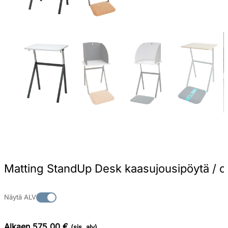
Matting StandUp Desk kaasujousipöytä / o
Näytä ALV
Alkaen 575,00 €
(sis. alv)