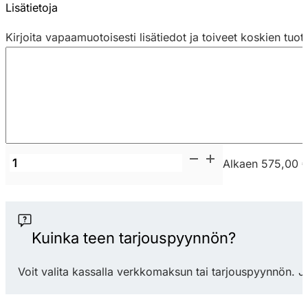
Lisätietoja
Kirjoita vapaamuotoisesti lisätiedot ja toiveet koskien tuot
Matting
Alkaen 575,00 
StandUp
Desk
kaasujousipöytä
/
Kuinka teen tarjouspyynnön?
oppilaspöytä
kapea
Voit valita kassalla verkkomaksun tai tarjouspyynnön. J
määrä