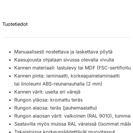
Tuotetiedot
Manuaalisesti nostettava ja laskettava pöytä
Kaasujousta ohjataan sivussa olevalla vivulla
Kannen materiaali: lastulevy tai MDF (FSC-sertifioitu)
Kannen pinta: laminaatti, korkeapainelaminaatti
tai linoleumi ABS-reunanauhalla (2 mm)
Kannen värit: useita eri värejä
Rungon yläosa: kromattu teräs
Rungon alaosa: teräs (jauhemaalattu)
Rungon alaosan värit: valkoinen (RAL 9010), tumman
Saatavilla myös muissa RAL väreissä (isommat määrä
Takajaloissa korkeussäädettävät muovitassut