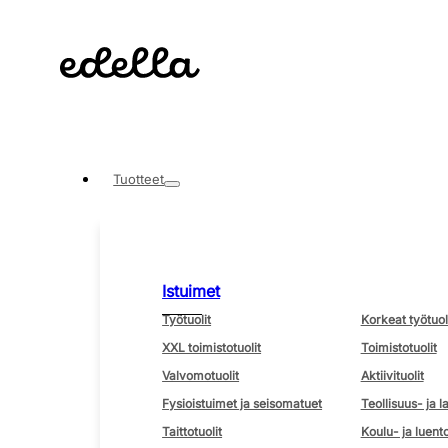
Tuotteet
Istuimet
Työtuolit
Korkeat työtuol
XXL toimistotuolit
Toimistotuolit
Valvomotuolit
Aktiivituolit
Fysioistuimet ja seisomatuet
Teollisuus- ja l
Taittotuolit
Koulu- ja luento