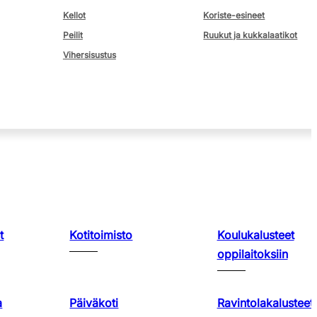
Kellot
Koriste-esineet
Peilit
Ruukut ja kukkalaatikot
Vihersisustus
t
Kotitoimisto
Koulukalusteet
oppilaitoksiin
a
Päiväkoti
Ravintolakalusteet