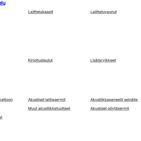
elu
Lajittelukaapit
Lajitteluvaunut
Kirjoitustaulut
Lisätarvikkeet
kattoon
Akustiset lattiasermit
Akustiikkapaneelit seinälle
Muut akustiikkatuotteet
Akustiset pöytäsermit
at