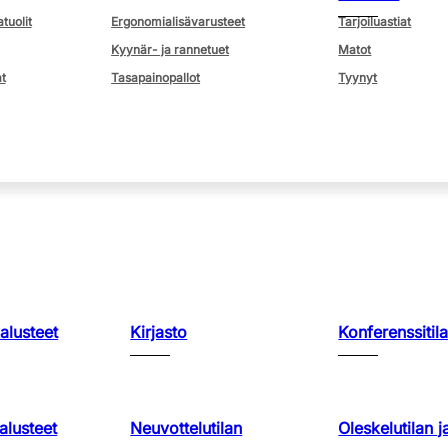
atuolit
Ergonomialisävarusteet
Tarjoiluastiat
Kyynär- ja rannetuet
Matot
t
Tasapainopallot
Tyynyt
kalusteet
Kirjasto
Konferenssitila
lusteet
Neuvottelutilan
Oleskelutilan j