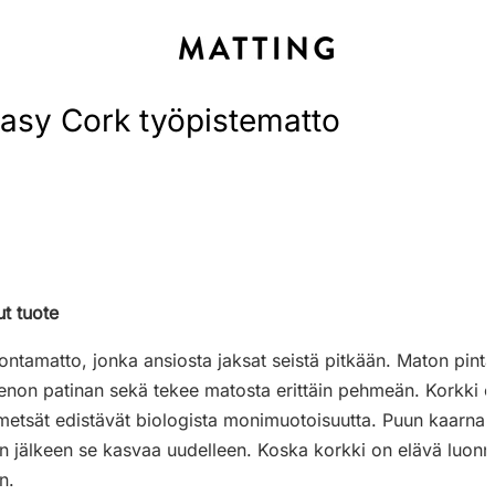
asy Cork työpistematto
ut tuote
ontamatto, jonka ansiosta jaksat seistä pitkään. Maton pinta
hienon patinan sekä tekee matosta erittäin pehmeän. Korkki 
metsät edistävät biologista monimuotoisuutta. Puun kaarna 
 jälkeen se kasvaa uudelleen. Koska korkki on elävä luonnon
n.