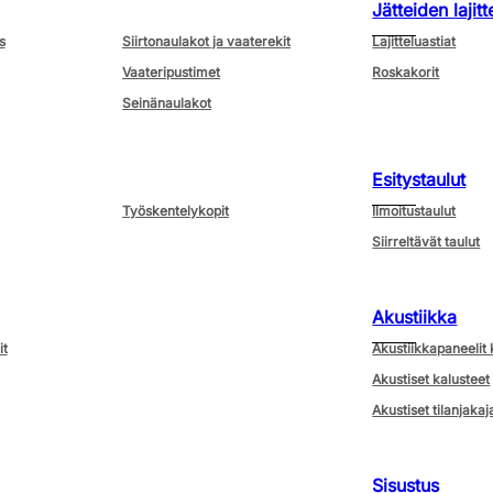
Jätteiden lajitt
s
Siirtonaulakot ja vaaterekit
Lajitteluastiat
Vaateripustimet
Roskakorit
Seinänaulakot
Esitystaulut
Työskentelykopit
Ilmoitustaulut
Siirreltävät taulut
Akustiikka
it
Akustiikkapaneelit 
Akustiset kalusteet
Akustiset tilanjakaj
Sisustus