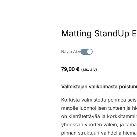
Matting StandUp E
Näytä ALV
79,00 €
(sis. alv)
Valmistajan valikoimasta poistun
Korkista valmistettu pehmeä seis
matolle luonnollisen tunteen ja 
on kierrätettävää ja korkkitammi
yhdeksän vuoden välein, ja tämän
pinnan struktuuri vaihdella hiema