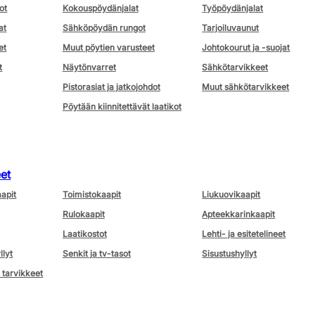
ot
Kokouspöydänjalat
Työpöydänjalat
at
Sähköpöydän rungot
Tarjoiluvaunut
et
Muut pöytien varusteet
Johtokourut ja -suojat
t
Näytönvarret
Sähkötarvikkeet
Pistorasiat ja jatkojohdot
Muut sähkötarvikkeet
Pöytään kiinnitettävät laatikot
eet
aapit
Toimistokaapit
Liukuovikaapit
Rulokaapit
Apteekkarinkaapit
Laatikostot
Lehti- ja esitetelineet
llyt
Senkit ja tv-tasot
Sisustushyllyt
 tarvikkeet