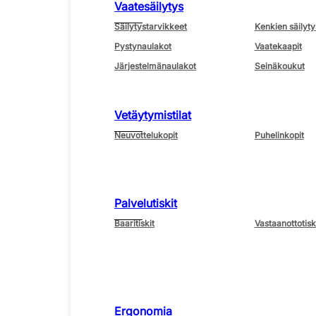
Vaatesäilytys
Säilytystarvikkeet
Kenkien säilyty
Pystynaulakot
Vaatekaapit
Järjestelmänaulakot
Seinäkoukut
Vetäytymistilat
Neuvottelukopit
Puhelinkopit
Palvelutiskit
Baaritiskit
Vastaanottotisk
Ergonomia