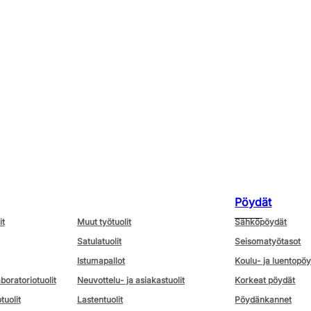
Pöydät
it
Muut työtuolit
Sähköpöydät
Satulatuolit
Seisomatyötasot
Istumapallot
Koulu- ja luentopö
aboratoriotuolit
Neuvottelu- ja asiakastuolit
Korkeat pöydät
tuolit
Lastentuolit
Pöydänkannet