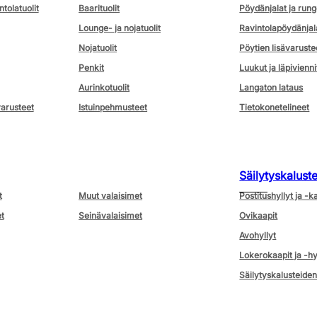
ntolatuolit
Baarituolit
Pöydänjalat ja rung
Lounge- ja nojatuolit
Ravintolapöydänjal
Nojatuolit
Pöytien lisävaruste
Penkit
Luukut ja läpivienni
Aurinkotuolit
Langaton lataus
varusteet
Istuinpehmusteet
Tietokonetelineet
Säilytyskalust
t
Muut valaisimet
Postitushyllyt ja -k
t
Seinävalaisimet
Ovikaapit
Avohyllyt
Lokerokaapit ja -hy
Säilytyskalusteiden