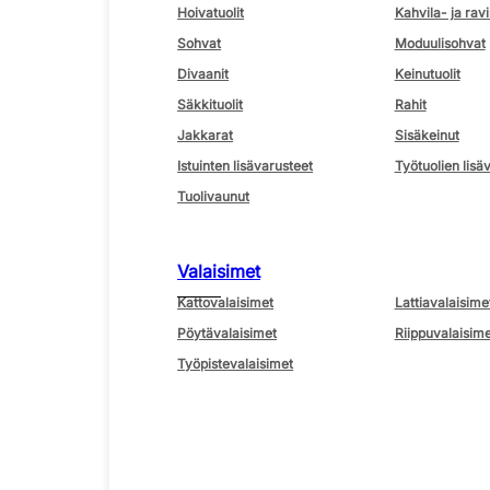
Hoivatuolit
Kahvila- ja ravi
Sohvat
Moduulisohvat
Divaanit
Keinutuolit
Säkkituolit
Rahit
Jakkarat
Sisäkeinut
Istuinten lisävarusteet
Työtuolien lisä
Tuolivaunut
Valaisimet
Kattovalaisimet
Lattiavalaisime
Pöytävalaisimet
Riippuvalaisime
Työpistevalaisimet