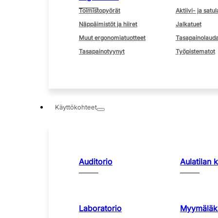
Toimistopyörät
Aktiivi- ja satul
Näppäimistöt ja hiiret
Jalkatuet
Muut ergonomiatuotteet
Tasapainolauda
Tasapainotyynyt
Työpistematot
Käyttökohteet
Auditorio
Aulatilan 
Laboratorio
Myymäläka