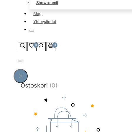
Showroomit
Blogi
Yhteystiedot
0
0
Ostoskori
(0)