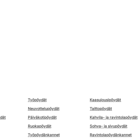
Työpöydät
Kaasujousipöydät
Neuvottelupöydät
Taittopöydät
ydät
Päiväkotipöydät
Kahvila- ja ravintolapöydät
Ruokapöydät
Sohva- ja sivupöydät
Työpöydänkannet
Ravintolapöydänkannet