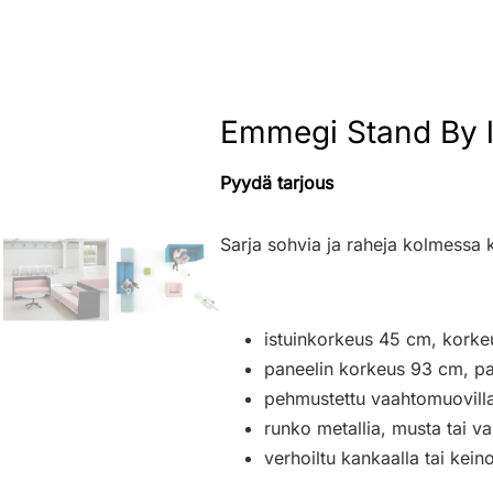
Emmegi Stand By l
Pyydä tarjous
Sarja sohvia ja raheja kolmessa k
istuinkorkeus 45 cm, korke
paneelin korkeus 93 cm, p
pehmustettu vaahtomuovill
runko metallia, musta tai v
verhoiltu kankaalla tai kein