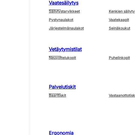
Vaatesäilytys
Säilytystarvikkeet
Kenkien säilyty
Pystynaulakot
Vaatekaapit
Järjestelmänaulakot
Seinäkoukut
Vetäytymistilat
Neuvottelukopit
Puhelinkopit
Palvelutiskit
Baaritiskit
Vastaanottotisk
Ergonomia