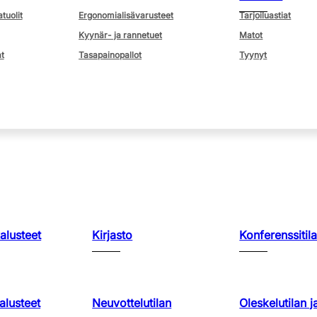
atuolit
Ergonomialisävarusteet
Tarjoiluastiat
Kyynär- ja rannetuet
Matot
t
Tasapainopallot
Tyynyt
kalusteet
Kirjasto
Konferenssitila
lusteet
Neuvottelutilan
Oleskelutilan j