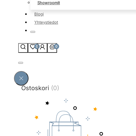
Showroomit
Blogi
Yhteystiedot
0
0
Ostoskori
(0)