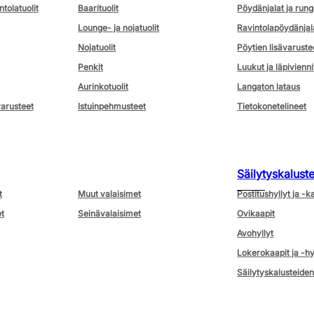
ntolatuolit
Baarituolit
Pöydänjalat ja rung
Lounge- ja nojatuolit
Ravintolapöydänjal
Nojatuolit
Pöytien lisävaruste
Penkit
Luukut ja läpivienni
Aurinkotuolit
Langaton lataus
varusteet
Istuinpehmusteet
Tietokonetelineet
Säilytyskalust
t
Muut valaisimet
Postitushyllyt ja -k
t
Seinävalaisimet
Ovikaapit
Avohyllyt
Lokerokaapit ja -hy
Säilytyskalusteiden