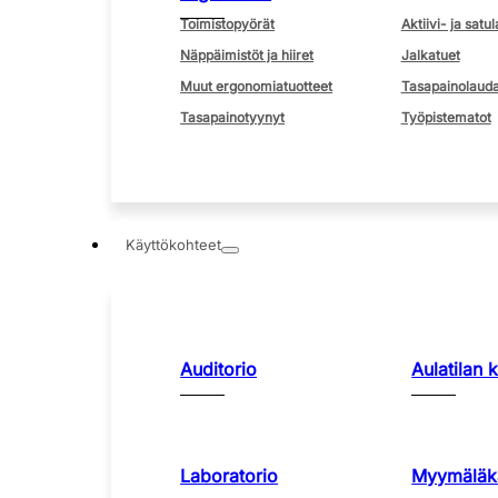
Toimistopyörät
Aktiivi- ja satul
Näppäimistöt ja hiiret
Jalkatuet
Muut ergonomiatuotteet
Tasapainolauda
Tasapainotyynyt
Työpistematot
Käyttökohteet
Auditorio
Aulatilan 
Laboratorio
Myymäläka