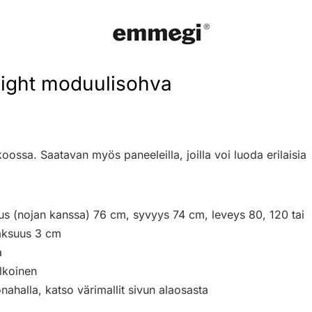
ight moduulisohva
oossa. Saatavan myös paneeleilla, joilla voi luoda erilaisia 
us (nojan kanssa) 76 cm, syvyys 74 cm, leveys 80, 120 tai
aksuus 3 cm
a
alkoinen
onahalla, katso värimallit sivun alaosasta