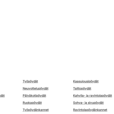
Työpöydät
Kaasujousipöydät
Neuvottelupöydät
Taittopöydät
ydät
Päiväkotipöydät
Kahvila- ja ravintolapöydät
Ruokapöydät
Sohva- ja sivupöydät
Työpöydänkannet
Ravintolapöydänkannet