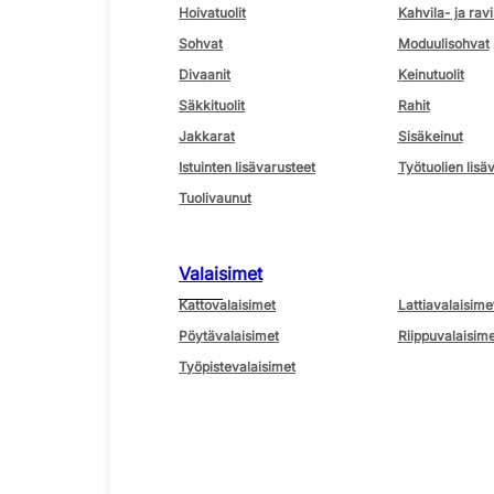
Hoivatuolit
Kahvila- ja ravi
Sohvat
Moduulisohvat
Divaanit
Keinutuolit
Säkkituolit
Rahit
Jakkarat
Sisäkeinut
Istuinten lisävarusteet
Työtuolien lisä
Tuolivaunut
Valaisimet
Kattovalaisimet
Lattiavalaisime
Pöytävalaisimet
Riippuvalaisime
Työpistevalaisimet