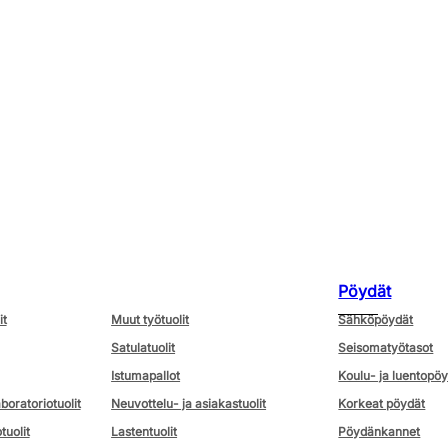
Pöydät
it
Muut työtuolit
Sähköpöydät
Satulatuolit
Seisomatyötasot
Istumapallot
Koulu- ja luentopö
aboratoriotuolit
Neuvottelu- ja asiakastuolit
Korkeat pöydät
tuolit
Lastentuolit
Pöydänkannet