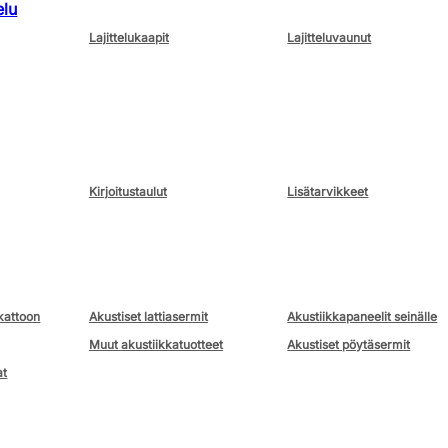
elu
Lajittelukaapit
Lajitteluvaunut
Kirjoitustaulut
Lisätarvikkeet
kattoon
Akustiset lattiasermit
Akustiikkapaneelit seinälle
Muut akustiikkatuotteet
Akustiset pöytäsermit
at