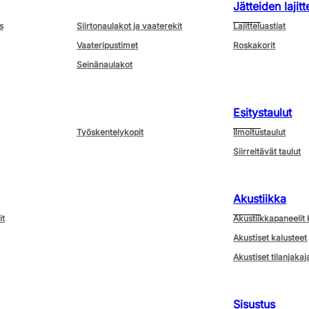
Jätteiden lajitt
s
Siirtonaulakot ja vaaterekit
Lajitteluastiat
Vaateripustimet
Roskakorit
Seinänaulakot
Esitystaulut
Työskentelykopit
Ilmoitustaulut
Siirreltävät taulut
Akustiikka
it
Akustiikkapaneelit 
Akustiset kalusteet
Akustiset tilanjakaj
Sisustus