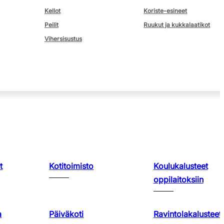
Kellot
Koriste-esineet
Peilit
Ruukut ja kukkalaatikot
Vihersisustus
t
Kotitoimisto
Koulukalusteet
oppilaitoksiin
a
Päiväkoti
Ravintolakalusteet