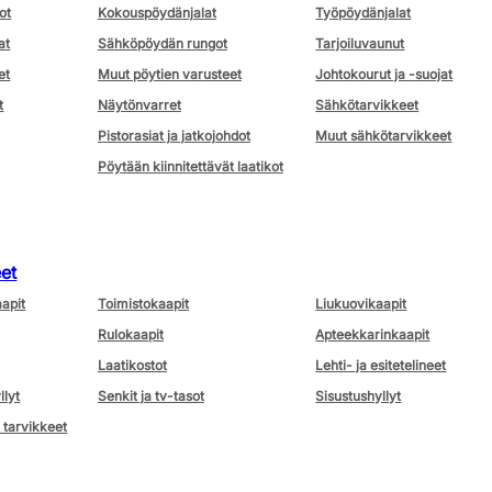
ot
Kokouspöydänjalat
Työpöydänjalat
at
Sähköpöydän rungot
Tarjoiluvaunut
et
Muut pöytien varusteet
Johtokourut ja -suojat
t
Näytönvarret
Sähkötarvikkeet
Pistorasiat ja jatkojohdot
Muut sähkötarvikkeet
Pöytään kiinnitettävät laatikot
eet
aapit
Toimistokaapit
Liukuovikaapit
Rulokaapit
Apteekkarinkaapit
Laatikostot
Lehti- ja esitetelineet
llyt
Senkit ja tv-tasot
Sisustushyllyt
 tarvikkeet