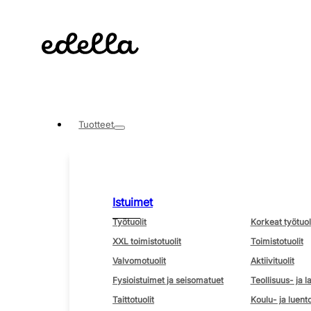
Tuotteet
Istuimet
Työtuolit
Korkeat työtuol
XXL toimistotuolit
Toimistotuolit
Valvomotuolit
Aktiivituolit
Fysioistuimet ja seisomatuet
Teollisuus- ja l
Taittotuolit
Koulu- ja luento