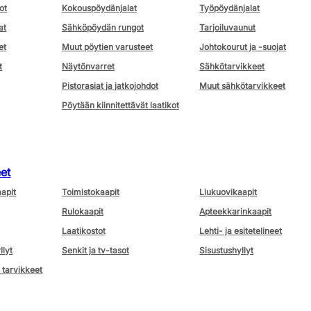
ot
Kokouspöydänjalat
Työpöydänjalat
at
Sähköpöydän rungot
Tarjoiluvaunut
et
Muut pöytien varusteet
Johtokourut ja -suojat
t
Näytönvarret
Sähkötarvikkeet
Pistorasiat ja jatkojohdot
Muut sähkötarvikkeet
Pöytään kiinnitettävät laatikot
eet
aapit
Toimistokaapit
Liukuovikaapit
Rulokaapit
Apteekkarinkaapit
Laatikostot
Lehti- ja esitetelineet
llyt
Senkit ja tv-tasot
Sisustushyllyt
 tarvikkeet