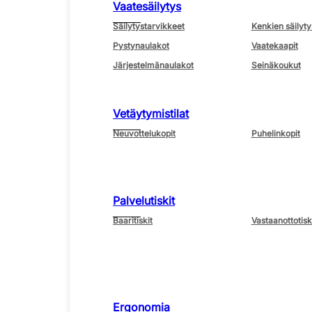
Vaatesäilytys
Säilytystarvikkeet
Kenkien säilyty
Pystynaulakot
Vaatekaapit
Järjestelmänaulakot
Seinäkoukut
Vetäytymistilat
Neuvottelukopit
Puhelinkopit
Palvelutiskit
Baaritiskit
Vastaanottotisk
Ergonomia