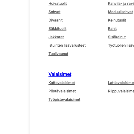
Hoivatuolit
Kahvila- ja ravi
Sohvat
Moduulisohvat
Divaanit
Keinutuolit
Säkkituolit
Rahit
Jakkarat
Sisäkeinut
Istuinten lisävarusteet
Työtuolien lisä
Tuolivaunut
Valaisimet
Kattovalaisimet
Lattiavalaisime
Pöytävalaisimet
Riippuvalaisime
Työpistevalaisimet