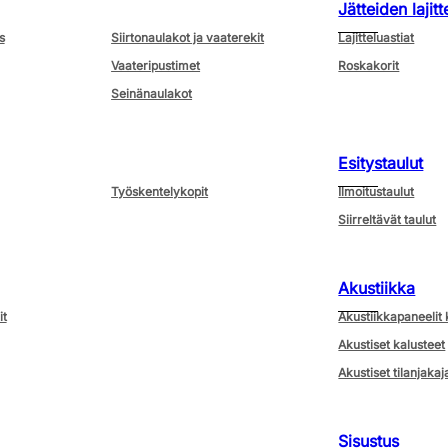
Jätteiden lajitt
s
Siirtonaulakot ja vaaterekit
Lajitteluastiat
Vaateripustimet
Roskakorit
Seinänaulakot
Esitystaulut
Työskentelykopit
Ilmoitustaulut
Siirreltävät taulut
Akustiikka
it
Akustiikkapaneelit 
Akustiset kalusteet
Akustiset tilanjakaj
Sisustus