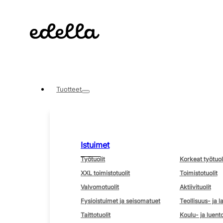
Tuotteet
Istuimet
Työtuolit
Korkeat työtuol
XXL toimistotuolit
Toimistotuolit
Valvomotuolit
Aktiivituolit
Fysioistuimet ja seisomatuet
Teollisuus- ja l
Taittotuolit
Koulu- ja luento