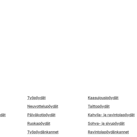
Työpöydät
Kaasujousipöydät
Neuvottelupöydät
Taittopöydät
ydät
Päiväkotipöydät
Kahvila- ja ravintolapöydät
Ruokapöydät
Sohva- ja sivupöydät
Työpöydänkannet
Ravintolapöydänkannet