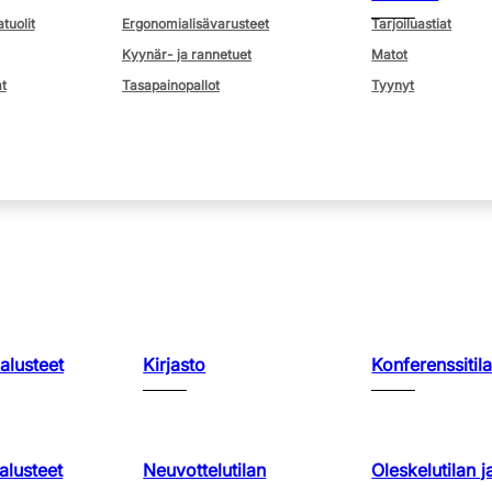
atuolit
Ergonomialisävarusteet
Tarjoiluastiat
Kyynär- ja rannetuet
Matot
t
Tasapainopallot
Tyynyt
kalusteet
Kirjasto
Konferenssitila
lusteet
Neuvottelutilan
Oleskelutilan j