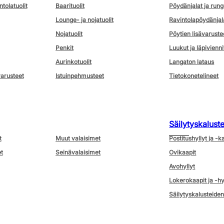
ntolatuolit
Baarituolit
Pöydänjalat ja rung
Lounge- ja nojatuolit
Ravintolapöydänjal
Nojatuolit
Pöytien lisävaruste
Penkit
Luukut ja läpivienni
Aurinkotuolit
Langaton lataus
varusteet
Istuinpehmusteet
Tietokonetelineet
Säilytyskalust
t
Muut valaisimet
Postitushyllyt ja -k
t
Seinävalaisimet
Ovikaapit
Avohyllyt
Lokerokaapit ja -hy
Säilytyskalusteiden