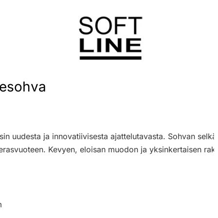
desohva
in uudesta ja innovatiivisesta ajattelutavasta. Sohvan selk
ierasvuoteen. Kevyen, eloisan muodon ja yksinkertaisen rak
m