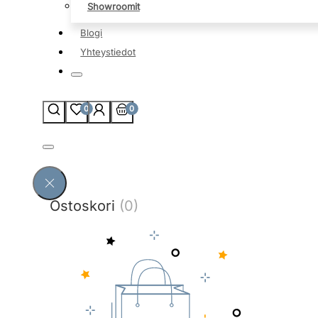
Showroomit
Blogi
Yhteystiedot
0
0
Ostoskori
(0)