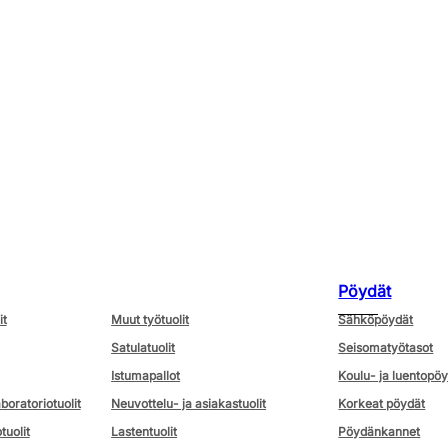
Pöydät
it
Muut työtuolit
Sähköpöydät
Satulatuolit
Seisomatyötasot
Istumapallot
Koulu- ja luentopö
aboratoriotuolit
Neuvottelu- ja asiakastuolit
Korkeat pöydät
tuolit
Lastentuolit
Pöydänkannet