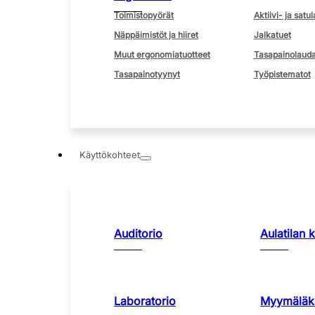
Toimistopyörät
Aktiivi- ja satul
Näppäimistöt ja hiiret
Jalkatuet
Muut ergonomiatuotteet
Tasapainolauda
Tasapainotyynyt
Työpistematot
Käyttökohteet
Auditorio
Aulatilan 
Laboratorio
Myymäläka