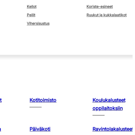
Kellot
Koriste-esineet
Peilit
Ruukut ja kukkalaatikot
Vihersisustus
t
Kotitoimisto
Koulukalusteet
oppilaitoksiin
a
Päiväkoti
Ravintolakalusteet