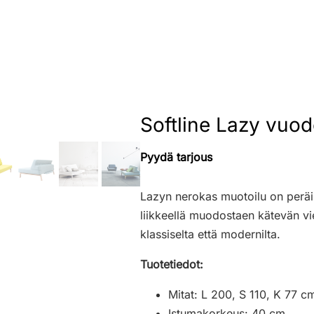
Softline Lazy vuo
Pyydä tarjous
Lazyn nerokas muotoilu on peräis
liikkeellä muodostaen kätevän v
klassiselta että modernilta.
Tuotetiedot:
Mitat: L 200, S 110, K 77 c
Istumakorkeus: 40 cm