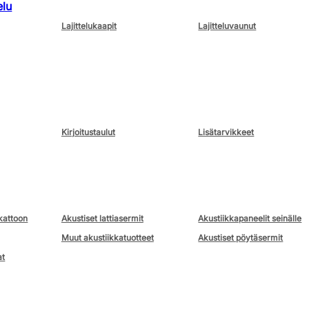
elu
Lajittelukaapit
Lajitteluvaunut
Kirjoitustaulut
Lisätarvikkeet
kattoon
Akustiset lattiasermit
Akustiikkapaneelit seinälle
Muut akustiikkatuotteet
Akustiset pöytäsermit
at