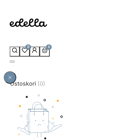
0
0
Ostoskori
(0)