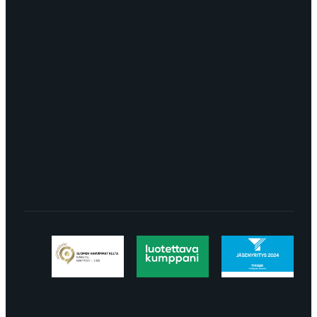
myynti@edella.fi
044 242
8113
TURKU Logomo Byrå Junakatu 9 20100
Turku
LÖYDÄT MEIDÄT SOMESTA
Tietosuojaseloste
Peruuttaminen
Projektimyynnin