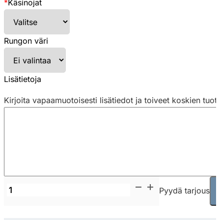
*
Käsinojat
Rungon väri
Lisätietoja
Kirjoita vapaamuotoisesti lisätiedot ja toiveet koskien tuot
Emmegi
Pyydä tarjous
Frame
tuoli