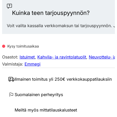
määrä
Kuinka teen tarjouspyynnön?
Voit valita kassalla verkkomaksun tai tarjouspyynnön. J
Kysy toimitusaikaa
Osastot:
Istuimet
,
Kahvila- ja ravintolatuolit
,
Neuvottelu- ja
Valmistaja:
Emmegi
Ilmainen toimitus yli 250€ verkkokauppatilauksiin
Suomalainen perheyritys
Meiltä myös mittatilauskalusteet