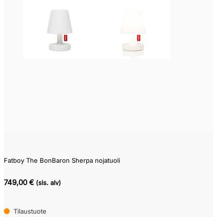
75
749
Fatboy The BonBaron Sherpa nojatuoli
749,00 €
(sis. alv)
Tilaustuote