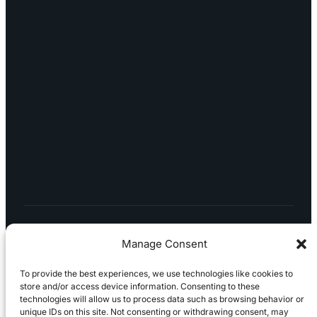
myynti@edella.fi
044 242
8113
TURKU Logomo Byrå Junakatu 9 20100
Turku
LÖYDÄT MEIDÄT SOMESTA
Manage Consent
To provide the best experiences, we use technologies like cookies to
store and/or access device information. Consenting to these
technologies will allow us to process data such as browsing behavior or
Tietosuojaseloste
Peruuttaminen
Projektimyynnin
unique IDs on this site. Not consenting or withdrawing consent, may