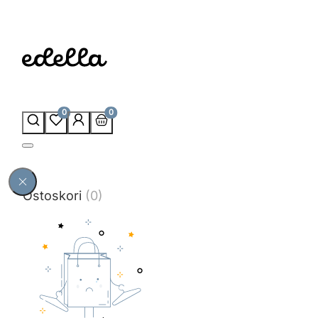
0
0
Ostoskori
(0)