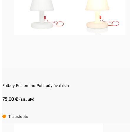
Pikatoimitustuote
(0)
Varastotuote
(0)
Kysy
toimitusaikaa
(0)
Tilaustuote
(5)
Fatboy Edison the Petit pöytävalaisin
75,00 €
(sis. alv)
Tilaustuote