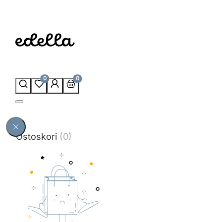
0
0
Ostoskori
(0)