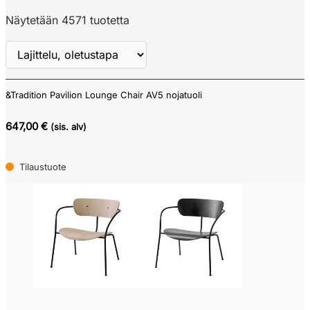
Näytetään 4571 tuotetta
&Tradition Pavilion Lounge Chair AV5 nojatuoli
Näytä
ALV
647,00 €
(sis. alv)
Tilaustuote
Verkkokauppa
Tarjouskori