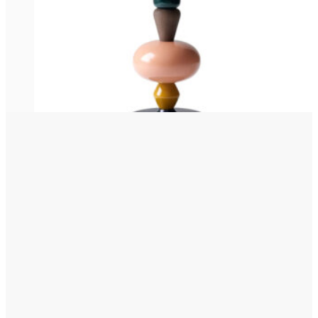
0
31,315