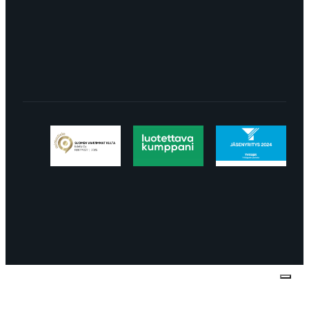
LÖYDÄT MEIDÄT SOMESTA
Tietosuojaseloste
Peruuttaminen
Projektimyynnin
toimitus- ja sopimusehdot
Käyttö- ja
toimitusehdot
Palautus ja reklamaatiot