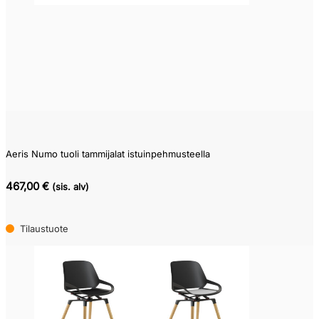
Aeris Numo tuoli tammijalat istuinpehmusteella
467,00 €
(sis. alv)
Tilaustuote