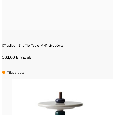
Pikatoimitustuote
(195)
Varastotuote
(53)
Kysy
toimitusaikaa
(220)
&Tradition Shuffle Table MH1 sivupöytä
563,00 €
(sis. alv)
Tilaustuote
(3882)
Tilaustuote