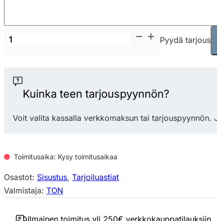
TON
Pyydä tarjous
Ripple
tarjotin/tarjoilusetti
määrä
Kuinka teen tarjouspyynnön?
Voit valita kassalla verkkomaksun tai tarjouspyynnön. J
Toimitusaika: Kysy toimitusaikaa
Osastot:
Sisustus
,
Tarjoiluastiat
Valmistaja:
TON
Ilmainen toimitus yli 250€ verkkokauppatilauksiin