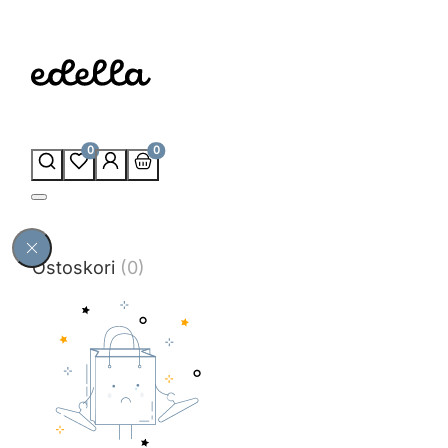
0
0
Ostoskori
(0)