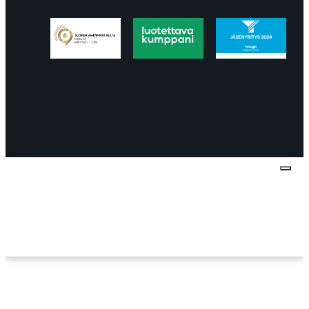
Tietosuojaseloste
Peruuttaminen
Projektimyynnin
toimitus- ja sopimusehdot
Käyttö- ja
toimitusehdot
Palautus ja reklamaatiot