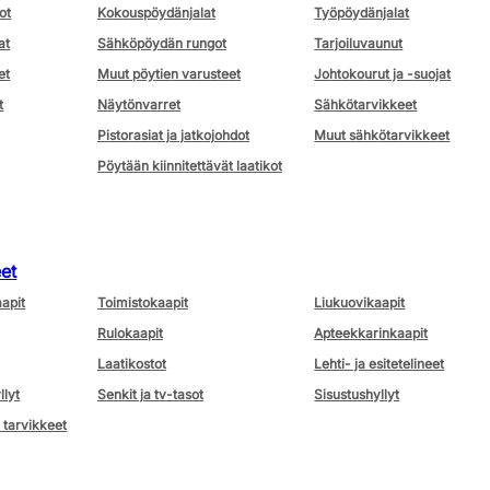
ot
Kokouspöydänjalat
Työpöydänjalat
at
Sähköpöydän rungot
Tarjoiluvaunut
et
Muut pöytien varusteet
Johtokourut ja -suojat
t
Näytönvarret
Sähkötarvikkeet
Pistorasiat ja jatkojohdot
Muut sähkötarvikkeet
Pöytään kiinnitettävät laatikot
eet
aapit
Toimistokaapit
Liukuovikaapit
Rulokaapit
Apteekkarinkaapit
Laatikostot
Lehti- ja esitetelineet
llyt
Senkit ja tv-tasot
Sisustushyllyt
 tarvikkeet