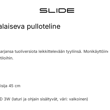
alaiseva pulloteline
arjansa tuoliversiota leikkittelevään tyyliinsä. Monikäyttöin
iloihin.
isija 45 cm
3W (laturi ja ohjain sisältyvät, väri: valkoinen)