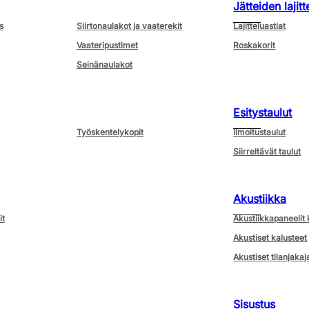
Jätteiden lajitt
s
Siirtonaulakot ja vaaterekit
Lajitteluastiat
Vaateripustimet
Roskakorit
Seinänaulakot
Esitystaulut
Työskentelykopit
Ilmoitustaulut
Siirreltävät taulut
Akustiikka
it
Akustiikkapaneelit 
Akustiset kalusteet
Akustiset tilanjakaj
Sisustus