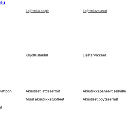
elu
Lajittelukaapit
Lajitteluvaunut
Kirjoitustaulut
Lisätarvikkeet
kattoon
Akustiset lattiasermit
Akustiikkapaneelit seinälle
Muut akustiikkatuotteet
Akustiset pöytäsermit
at