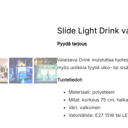
Slide Light Drink v
Pyydä tarjous
Valaiseva Drink muistuttaa tuotes
myös uniikkia tyyliä ulko- tai sisät
Tuotetiedot:
Materiaali: polyeteeni
Mitat: korkeus 75 cm, halka
Väri: valkoinen
Valonlähde: E27 15W tai LED 