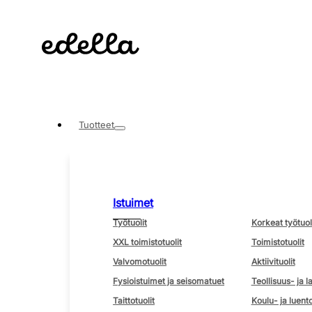
Tuotteet
Istuimet
Työtuolit
Korkeat työtuol
XXL toimistotuolit
Toimistotuolit
Valvomotuolit
Aktiivituolit
Fysioistuimet ja seisomatuet
Teollisuus- ja l
Taittotuolit
Koulu- ja luento