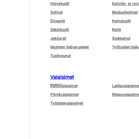
Hoivatuolit
Kahvila- ja ravi
Sohvat
Moduulisohvat
Divaanit
Keinutuolit
Säkkituolit
Rahit
Jakkarat
Sisäkeinut
Istuinten lisävarusteet
Työtuolien lisä
Tuolivaunut
Valaisimet
Kattovalaisimet
Lattiavalaisime
Pöytävalaisimet
Riippuvalaisime
Työpistevalaisimet