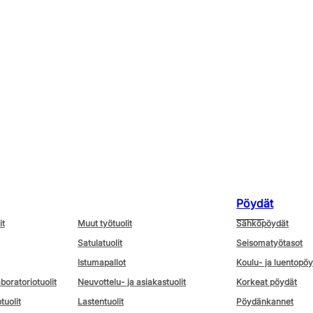
Pöydät
it
Muut työtuolit
Sähköpöydät
Satulatuolit
Seisomatyötasot
Istumapallot
Koulu- ja luentopö
aboratoriotuolit
Neuvottelu- ja asiakastuolit
Korkeat pöydät
tuolit
Lastentuolit
Pöydänkannet