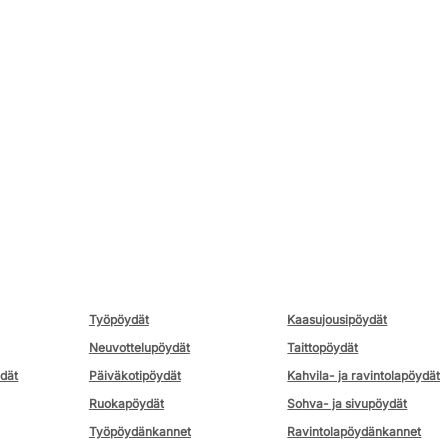
Työpöydät
Kaasujousipöydät
Neuvottelupöydät
Taittopöydät
ydät
Päiväkotipöydät
Kahvila- ja ravintolapöydät
Ruokapöydät
Sohva- ja sivupöydät
Työpöydänkannet
Ravintolapöydänkannet