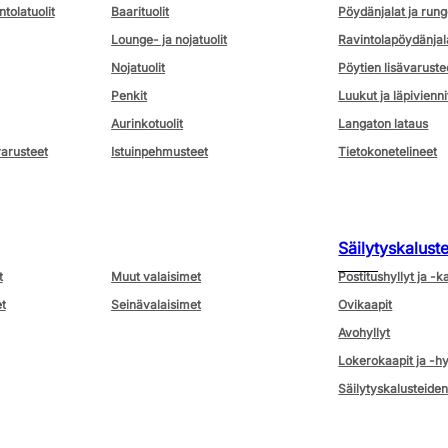
ntolatuolit
Baarituolit
Pöydänjalat ja rung
Lounge- ja nojatuolit
Ravintolapöydänjal
Nojatuolit
Pöytien lisävaruste
Penkit
Luukut ja läpivienni
Aurinkotuolit
Langaton lataus
varusteet
Istuinpehmusteet
Tietokonetelineet
Säilytyskalust
t
Muut valaisimet
Postitushyllyt ja -k
t
Seinävalaisimet
Ovikaapit
Avohyllyt
Lokerokaapit ja -hy
Säilytyskalusteiden