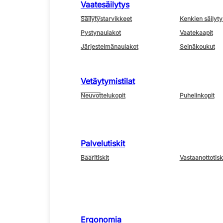
Vaatesäilytys
Säilytystarvikkeet
Kenkien säilyty
Pystynaulakot
Vaatekaapit
Järjestelmänaulakot
Seinäkoukut
Vetäytymistilat
Neuvottelukopit
Puhelinkopit
Palvelutiskit
Baaritiskit
Vastaanottotisk
Ergonomia