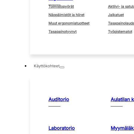
Toimistopyörät
Aktiivi- ja satul
Näppäimistöt ja hiiret
Jalkatuet
Muut ergonomiatuotteet
Tasapainolauda
Tasapainotyynyt
Työpistematot
Käyttökohteet
Auditorio
Aulatilan 
Laboratorio
Myymäläka