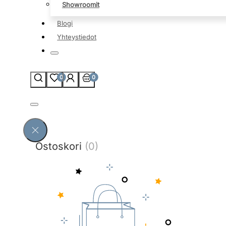
Showroomit
Blogi
Yhteystiedot
0
0
Ostoskori
(0)