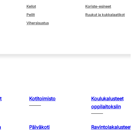
Kellot
Koriste-esineet
Peilit
Ruukut ja kukkalaatikot
Vihersisustus
t
Kotitoimisto
Koulukalusteet
oppilaitoksiin
a
Päiväkoti
Ravintolakalusteet