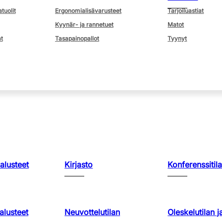
atuolit
Ergonomialisävarusteet
Tarjoiluastiat
Kyynär- ja rannetuet
Matot
t
Tasapainopallot
Tyynyt
kalusteet
Kirjasto
Konferenssitila
lusteet
Neuvottelutilan
Oleskelutilan j