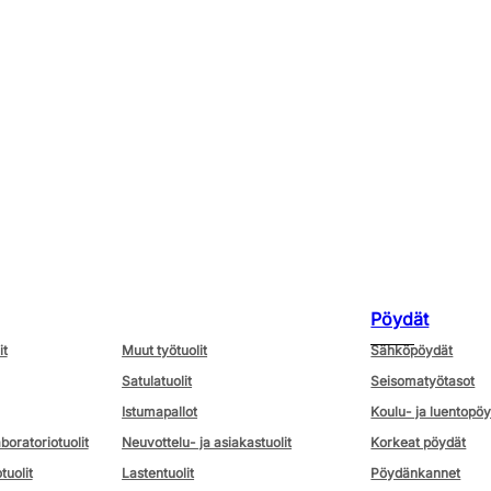
Pöydät
it
Muut työtuolit
Sähköpöydät
Satulatuolit
Seisomatyötasot
Istumapallot
Koulu- ja luentopö
aboratoriotuolit
Neuvottelu- ja asiakastuolit
Korkeat pöydät
tuolit
Lastentuolit
Pöydänkannet