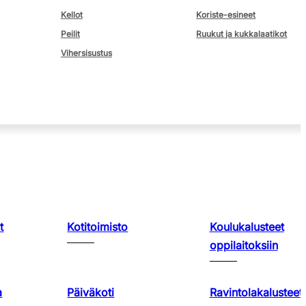
Kellot
Koriste-esineet
Peilit
Ruukut ja kukkalaatikot
Vihersisustus
t
Kotitoimisto
Koulukalusteet
oppilaitoksiin
a
Päiväkoti
Ravintolakalusteet