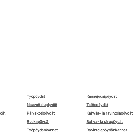
Työpöydät
Kaasujousipöydät
Neuvottelupöydät
Taittopöydät
ydät
Päiväkotipöydät
Kahvila- ja ravintolapöydät
Ruokapöydät
Sohva- ja sivupöydät
Työpöydänkannet
Ravintolapöydänkannet