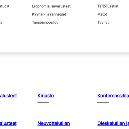
atuolit
Ergonomialisävarusteet
Tarjoiluastiat
Kyynär- ja rannetuet
Matot
t
Tasapainopallot
Tyynyt
kalusteet
Kirjasto
Konferenssitila
lusteet
Neuvottelutilan
Oleskelutilan j