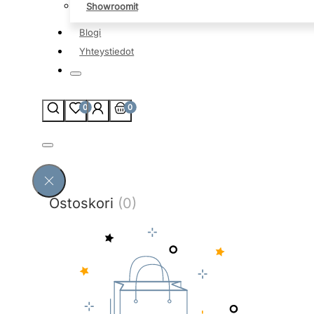
Showroomit
Blogi
Yhteystiedot
0
0
Ostoskori
(0)