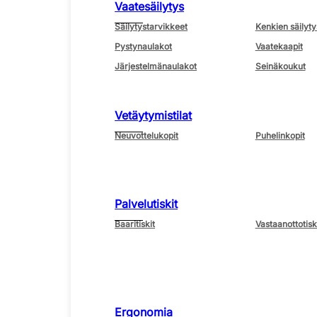
Vaatesäilytys
Säilytystarvikkeet
Kenkien säilyty
Pystynaulakot
Vaatekaapit
Järjestelmänaulakot
Seinäkoukut
Vetäytymistilat
Neuvottelukopit
Puhelinkopit
Palvelutiskit
Baaritiskit
Vastaanottotisk
Ergonomia