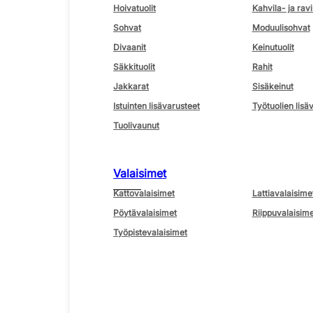
Hoivatuolit
Kahvila- ja ravi
Sohvat
Moduulisohvat
Divaanit
Keinutuolit
Säkkituolit
Rahit
Jakkarat
Sisäkeinut
Istuinten lisävarusteet
Työtuolien lisä
Tuolivaunut
Valaisimet
Kattovalaisimet
Lattiavalaisime
Pöytävalaisimet
Riippuvalaisime
Työpistevalaisimet