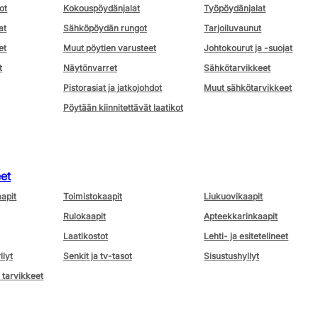
ot
Kokouspöydänjalat
Työpöydänjalat
at
Sähköpöydän rungot
Tarjoiluvaunut
et
Muut pöytien varusteet
Johtokourut ja -suojat
t
Näytönvarret
Sähkötarvikkeet
Pistorasiat ja jatkojohdot
Muut sähkötarvikkeet
Pöytään kiinnitettävät laatikot
eet
aapit
Toimistokaapit
Liukuovikaapit
Rulokaapit
Apteekkarinkaapit
Laatikostot
Lehti- ja esitetelineet
llyt
Senkit ja tv-tasot
Sisustushyllyt
 tarvikkeet