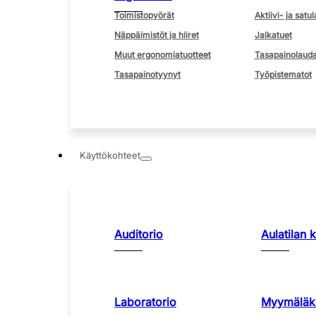
Toimistopyörät
Aktiivi- ja satul
Näppäimistöt ja hiiret
Jalkatuet
Muut ergonomiatuotteet
Tasapainolauda
Tasapainotyynyt
Työpistematot
Käyttökohteet
Auditorio
Aulatilan 
Laboratorio
Myymäläka