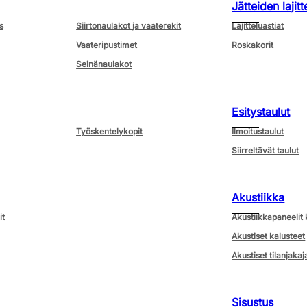
Jätteiden lajitt
s
Siirtonaulakot ja vaaterekit
Lajitteluastiat
Vaateripustimet
Roskakorit
Seinänaulakot
Esitystaulut
Työskentelykopit
Ilmoitustaulut
Siirreltävät taulut
Akustiikka
it
Akustiikkapaneelit 
Akustiset kalusteet
Akustiset tilanjakaj
Sisustus