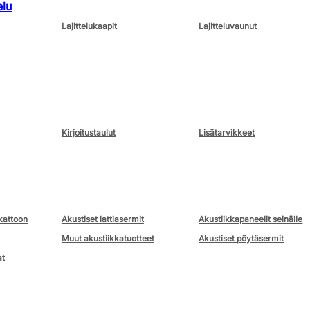
elu
Lajittelukaapit
Lajitteluvaunut
Kirjoitustaulut
Lisätarvikkeet
kattoon
Akustiset lattiasermit
Akustiikkapaneelit seinälle
Muut akustiikkatuotteet
Akustiset pöytäsermit
at