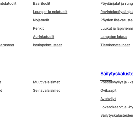
ntolatuolit
Baarituolit
Pöydänjalat ja rung
Lounge- ja nojatuolit
Ravintolapöydänjal
Nojatuolit
Pöytien lisävaruste
Penkit
Luukut ja läpivienni
Aurinkotuolit
Langaton lataus
varusteet
Istuinpehmusteet
Tietokonetelineet
Säilytyskalust
t
Muut valaisimet
Postitushyllyt ja -k
t
Seinävalaisimet
Ovikaapit
Avohyllyt
Lokerokaapit ja -hy
Säilytyskalusteiden