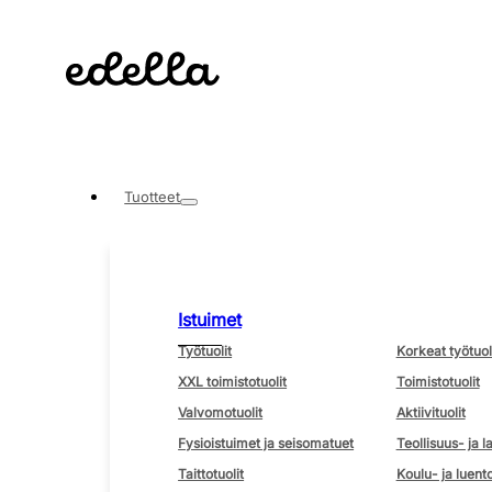
Tuotteet
Istuimet
Työtuolit
Korkeat työtuol
XXL toimistotuolit
Toimistotuolit
Valvomotuolit
Aktiivituolit
Fysioistuimet ja seisomatuet
Teollisuus- ja l
Taittotuolit
Koulu- ja luento