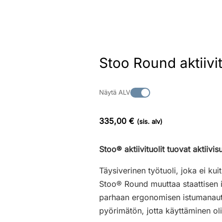
Stoo Round aktiivit
Näytä ALV
335,00 €
(sis. alv)
Stoo® aktiivituolit tuovat aktiivisu
Täysiverinen työtuoli, joka ei k
Stoo® Round muuttaa staattisen i
parhaan ergonomisen istumanautin
pyörimätön, jotta käyttäminen olis