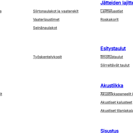
Jätteiden lajitt
s
Siirtonaulakot ja vaaterekit
Lajitteluastiat
Vaateripustimet
Roskakorit
Seinänaulakot
Esitystaulut
Työskentelykopit
Ilmoitustaulut
Siirreltävät taulut
Akustiikka
it
Akustiikkapaneelit 
Akustiset kalusteet
Akustiset tilanjakaj
Sisustus