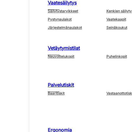
Vaatesäilytys
Säilytystarvikkeet
Kenkien säilyty
Pystynaulakot
Vaatekaapit
Järjestelmänaulakot
Seinäkoukut
Vetäytymistilat
Neuvottelukopit
Puhelinkopit
Palvelutiskit
Baaritiskit
Vastaanottotisk
Ergonomia