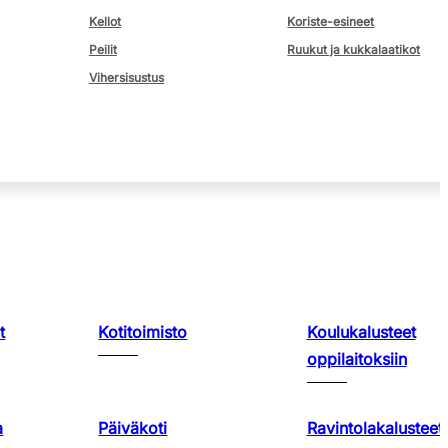
Kellot
Koriste-esineet
Peilit
Ruukut ja kukkalaatikot
Vihersisustus
t
Kotitoimisto
Koulukalusteet
oppilaitoksiin
a
Päiväkoti
Ravintolakalusteet