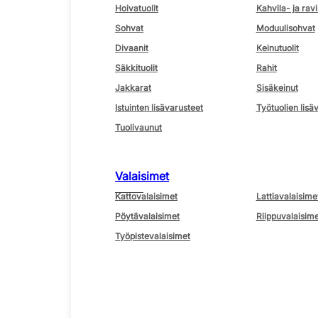
Hoivatuolit
Kahvila- ja ravi
Sohvat
Moduulisohvat
Divaanit
Keinutuolit
Säkkituolit
Rahit
Jakkarat
Sisäkeinut
Istuinten lisävarusteet
Työtuolien lisä
Tuolivaunut
Valaisimet
Kattovalaisimet
Lattiavalaisime
Pöytävalaisimet
Riippuvalaisime
Työpistevalaisimet