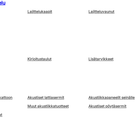
elu
Lajittelukaapit
Lajitteluvaunut
Kirjoitustaulut
Lisätarvikkeet
kattoon
Akustiset lattiasermit
Akustiikkapaneelit seinälle
Muut akustiikkatuotteet
Akustiset pöytäsermit
at