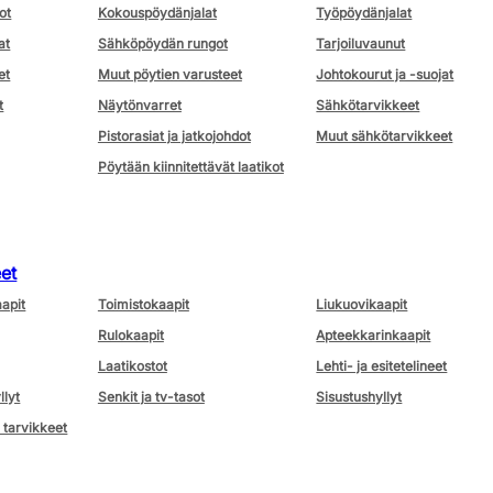
ot
Kokouspöydänjalat
Työpöydänjalat
at
Sähköpöydän rungot
Tarjoiluvaunut
et
Muut pöytien varusteet
Johtokourut ja -suojat
t
Näytönvarret
Sähkötarvikkeet
Pistorasiat ja jatkojohdot
Muut sähkötarvikkeet
Pöytään kiinnitettävät laatikot
eet
aapit
Toimistokaapit
Liukuovikaapit
Rulokaapit
Apteekkarinkaapit
Laatikostot
Lehti- ja esitetelineet
llyt
Senkit ja tv-tasot
Sisustushyllyt
 tarvikkeet