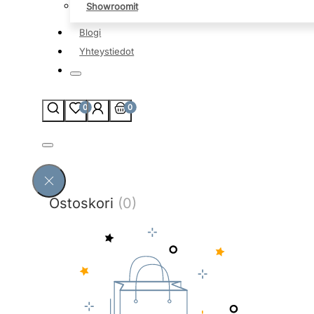
Showroomit
Blogi
Yhteystiedot
0
0
Ostoskori
(0)