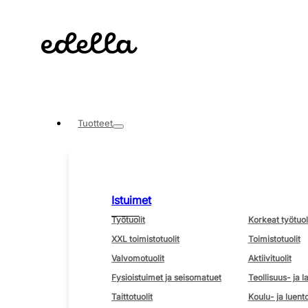
Tuotteet
Istuimet
Työtuolit
Korkeat työtuol
XXL toimistotuolit
Toimistotuolit
Valvomotuolit
Aktiivituolit
Fysioistuimet ja seisomatuet
Teollisuus- ja l
Taittotuolit
Koulu- ja luento