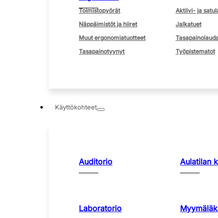
Toimistopyörät
Aktiivi- ja satul
Näppäimistöt ja hiiret
Jalkatuet
Muut ergonomiatuotteet
Tasapainolauda
Tasapainotyynyt
Työpistematot
Käyttökohteet
Auditorio
Aulatilan 
Laboratorio
Myymäläka