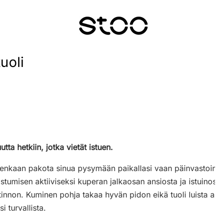
uoli
utta hetkiin, jotka vietät istuen.
uitenkaan pakota sinua pysymään paikallasi vaan päinvastoin
stumisen aktiiviseksi kuperan jalkaosan ansiosta ja istuin
non. Kuminen pohja takaa hyvän pidon eikä tuoli luista alta
i turvallista.