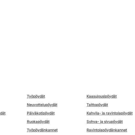
Työpöydät
Kaasujousipöydät
Neuvottelupöydät
Taittopöydät
ydät
Päiväkotipöydät
Kahvila- ja ravintolapöydät
Ruokapöydät
Sohva- ja sivupöydät
Työpöydänkannet
Ravintolapöydänkannet