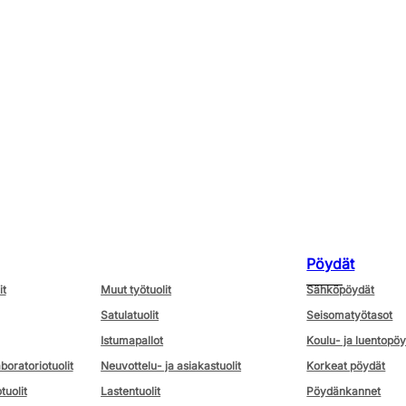
Pöydät
it
Muut työtuolit
Sähköpöydät
Satulatuolit
Seisomatyötasot
Istumapallot
Koulu- ja luentopö
aboratoriotuolit
Neuvottelu- ja asiakastuolit
Korkeat pöydät
tuolit
Lastentuolit
Pöydänkannet