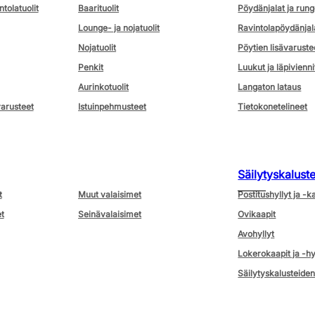
ntolatuolit
Baarituolit
Pöydänjalat ja rung
Lounge- ja nojatuolit
Ravintolapöydänjal
Nojatuolit
Pöytien lisävaruste
Penkit
Luukut ja läpivienni
Aurinkotuolit
Langaton lataus
varusteet
Istuinpehmusteet
Tietokonetelineet
Säilytyskalust
t
Muut valaisimet
Postitushyllyt ja -k
t
Seinävalaisimet
Ovikaapit
Avohyllyt
Lokerokaapit ja -hy
Säilytyskalusteiden