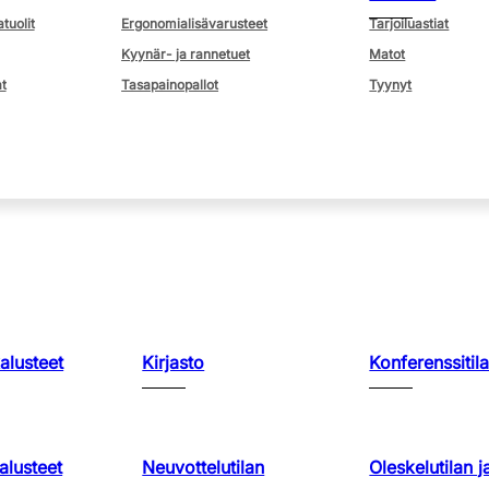
atuolit
Ergonomialisävarusteet
Tarjoiluastiat
Kyynär- ja rannetuet
Matot
t
Tasapainopallot
Tyynyt
kalusteet
Kirjasto
Konferenssitila
lusteet
Neuvottelutilan
Oleskelutilan j