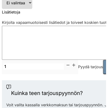
Lisätietoja
Kirjoita vapaamuotoisesti lisätiedot ja toiveet koskien tuot
Softline
Pyydä tarjous
Drum
istuinrahi
/
sivupöytä
Kuinka teen tarjouspyynnön?
määrä
Voit valita kassalla verkkomaksun tai tarjouspyynnön. J