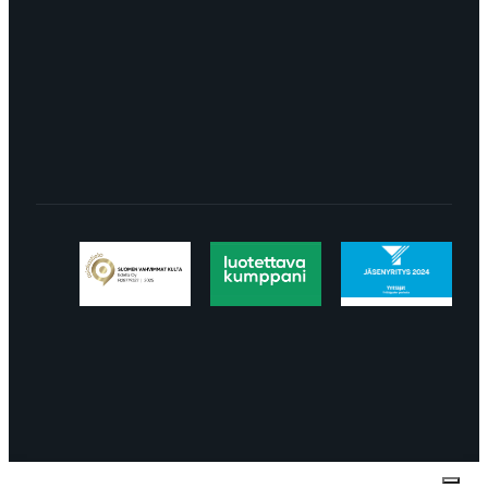
LÖYDÄT MEIDÄT SOMESTA
Tietosuojaseloste
Peruuttaminen
Projektimyynnin
toimitus- ja sopimusehdot
Käyttö- ja
toimitusehdot
Palautus ja reklamaatiot