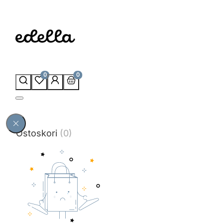
0
0
Ostoskori
(0)