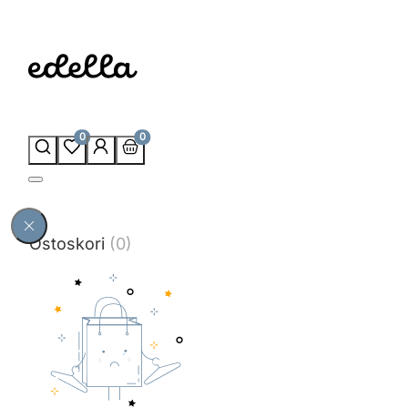
0
0
Ostoskori
(0)