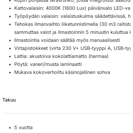
Kopin pohjassa teräsrunko, jossa integroidut säätötas
Kattovalaisin: 4000K (1600 Lux) päivänvalo LED-vala
Työpöydän valaisin: valaistuskulma säädettävissä, h
Tehokas ilmanvaihto liiketunnistimella (30 m3 raitista 
sammuttaa valot ja ilmastoinnin 5 minuutin kuluttua ku
Ilmastointia voidaan säätää myös manuaalisesti
Virtapistokkeet (virta 230 V+ USB-tyyppi A, USB-tyy
Lattia: akustoiva kokolattiamatto (harmaa)
Pöytä: vaneri/musta laminaatti
Mukava kokoverhoiltu käsinojallinen sohva
Takuu
5 vuotta