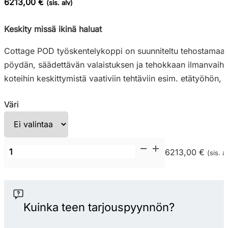
6213,00 €
(sis. alv)
Keskity missä ikinä haluat
Cottage POD työskentelykoppi on suunniteltu tehostamaan 
pöydän, säädettävän valaistuksen ja tehokkaan ilmanvaihdo
koteihin keskittymistä vaativiin tehtäviin esim. etätyöhön
Väri
SELECTed
6213,00 €
(sis. a
Cottage
POD
työskentelykoppi
määrä
Kuinka teen tarjouspyynnön?