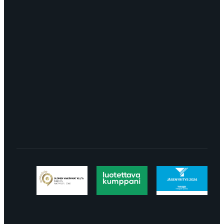
myynti@edella.fi
044 242
8113
TURKU Logomo Byrå Junakatu 9 20100
Turku
LÖYDÄT MEIDÄT SOMESTA
Tietosuojaseloste
Peruuttaminen
Projektimyynnin