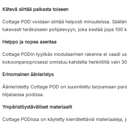
Kätevä siirtää paikasta toiseen
Cottage POD voidaan siirtää helposti minuuteissa. Säätämäl
tukevasti teräksiseen pohjalevyyn, joka kestää jopa 100 k
Helppo ja nopea asentaa
Cottage PODin tyylikäs modulaarinen rakenne ei vaadi use
kokoonpanoprosessi onnistuu kahdelta henkilöltä vain 30 
Erinomainen äänieristys
Äänieristetty Cottage POD on suunniteltu tarjoamaan paras 
hiljaisessa podissa.
Ympäristöystävälliset materiaalit
Cottage PODissa on käytetty kierrätettäviä materiaaleja, j