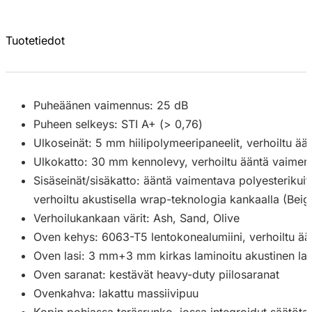
Tuotetiedot
Puheäänen vaimennus: 25 dB
Puheen selkeys: STI A+ (> 0,76)
Ulkoseinät: 5 mm hiilipolymeeripaneelit, verhoiltu ää
Ulkokatto: 30 mm kennolevy, verhoiltu ääntä vaiment
Sisäseinät/sisäkatto: ääntä vaimentava polyesterikui
verhoiltu akustisella wrap-teknologia kankaalla (Beig
Verhoilukankaan värit: Ash, Sand, Olive
Oven kehys: 6063-T5 lentokonealumiini, verhoiltu ää
Oven lasi: 3 mm+3 mm kirkas laminoitu akustinen las
Oven saranat: kestävät heavy-duty piilosaranat
Ovenkahva: lakattu massiivipuu