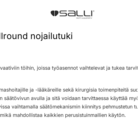
llround nojailutuki
a vaativiin töihin, joissa työasennot vaihtelevat ja tukea tarv
shoitajille ja -lääkäreille sekä kirurgisia toimenpiteitä suorit
 säätövivun avulla ja sitä voidaan tarvittaessa käyttää myö
issa vaihtamalla säätömekanismin kiinnitys pehmustetun tu
 mikä mahdollistaa kaikkien perusistuinmallien käytön.