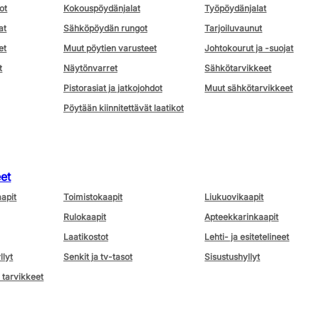
ot
Kokouspöydänjalat
Työpöydänjalat
at
Sähköpöydän rungot
Tarjoiluvaunut
et
Muut pöytien varusteet
Johtokourut ja -suojat
t
Näytönvarret
Sähkötarvikkeet
Pistorasiat ja jatkojohdot
Muut sähkötarvikkeet
Pöytään kiinnitettävät laatikot
eet
aapit
Toimistokaapit
Liukuovikaapit
Rulokaapit
Apteekkarinkaapit
Laatikostot
Lehti- ja esitetelineet
llyt
Senkit ja tv-tasot
Sisustushyllyt
 tarvikkeet