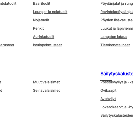
ntolatuolit
Baarituolit
Pöydänjalat ja rung
Lounge- ja nojatuolit
Ravintolapöydänjal
Nojatuolit
Pöytien lisävaruste
Penkit
Luukut ja läpivienni
Aurinkotuolit
Langaton lataus
varusteet
Istuinpehmusteet
Tietokonetelineet
Säilytyskalust
t
Muut valaisimet
Postitushyllyt ja -k
t
Seinävalaisimet
Ovikaapit
Avohyllyt
Lokerokaapit ja -hy
Säilytyskalusteiden