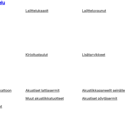
elu
Lajittelukaapit
Lajitteluvaunut
Kirjoitustaulut
Lisätarvikkeet
kattoon
Akustiset lattiasermit
Akustiikkapaneelit seinälle
Muut akustiikkatuotteet
Akustiset pöytäsermit
at