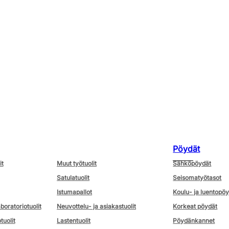
Pöydät
it
Muut työtuolit
Sähköpöydät
Satulatuolit
Seisomatyötasot
Istumapallot
Koulu- ja luentopö
aboratoriotuolit
Neuvottelu- ja asiakastuolit
Korkeat pöydät
tuolit
Lastentuolit
Pöydänkannet