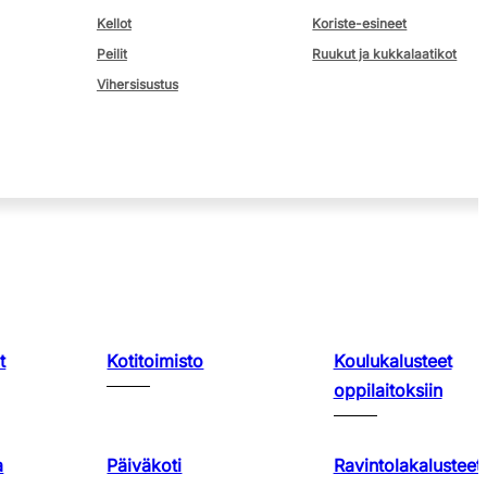
Kellot
Koriste-esineet
Peilit
Ruukut ja kukkalaatikot
Vihersisustus
t
Kotitoimisto
Koulukalusteet
oppilaitoksiin
a
Päiväkoti
Ravintolakalusteet