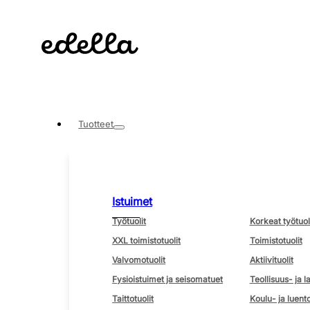
Tuotteet
Istuimet
Työtuolit
Korkeat työtuol
XXL toimistotuolit
Toimistotuolit
Valvomotuolit
Aktiivituolit
Fysioistuimet ja seisomatuet
Teollisuus- ja l
Taittotuolit
Koulu- ja luento