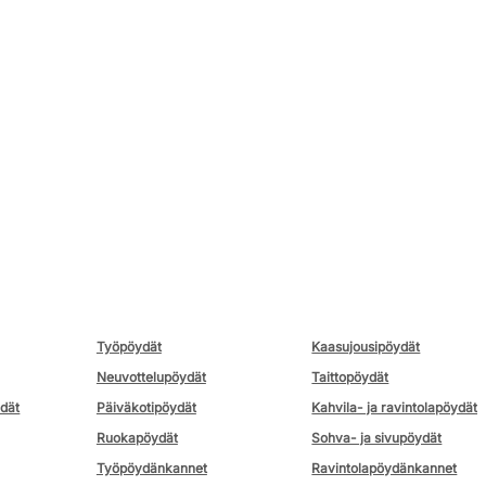
Työpöydät
Kaasujousipöydät
Neuvottelupöydät
Taittopöydät
ydät
Päiväkotipöydät
Kahvila- ja ravintolapöydät
Ruokapöydät
Sohva- ja sivupöydät
Työpöydänkannet
Ravintolapöydänkannet