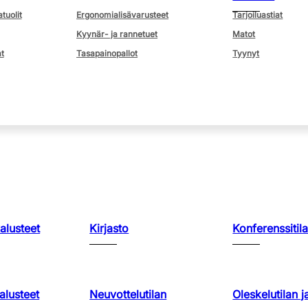
atuolit
Ergonomialisävarusteet
Tarjoiluastiat
Kyynär- ja rannetuet
Matot
t
Tasapainopallot
Tyynyt
kalusteet
Kirjasto
Konferenssitila
lusteet
Neuvottelutilan
Oleskelutilan j