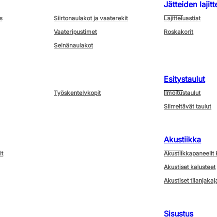
Jätteiden lajitt
s
Siirtonaulakot ja vaaterekit
Lajitteluastiat
Vaateripustimet
Roskakorit
Seinänaulakot
Esitystaulut
Työskentelykopit
Ilmoitustaulut
Siirreltävät taulut
Akustiikka
it
Akustiikkapaneelit 
Akustiset kalusteet
Akustiset tilanjakaj
Sisustus