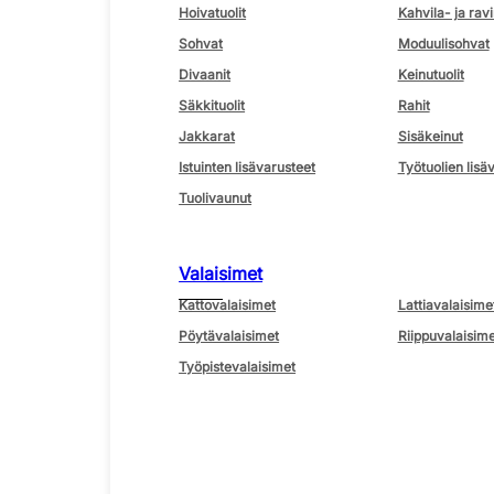
Hoivatuolit
Kahvila- ja ravi
Sohvat
Moduulisohvat
Divaanit
Keinutuolit
Säkkituolit
Rahit
Jakkarat
Sisäkeinut
Istuinten lisävarusteet
Työtuolien lisä
Tuolivaunut
Valaisimet
Kattovalaisimet
Lattiavalaisime
Pöytävalaisimet
Riippuvalaisime
Työpistevalaisimet