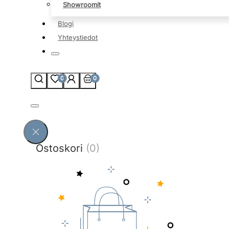
Showroomit
Blogi
Yhteystiedot
0
0
Ostoskori
(0)