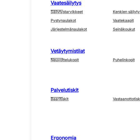
Vaatesäilytys
Säilytystarvikkeet
Kenkien säilyty
Pystynaulakot
Vaatekaapit
Järjestelmänaulakot
Seinäkoukut
Vetäytymistilat
Neuvottelukopit
Puhelinkopit
Palvelutiskit
Baaritiskit
Vastaanottotisk
Ergonomia