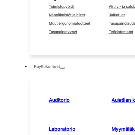
Toimistopyörät
Aktiivi- ja satul
Näppäimistöt ja hiiret
Jalkatuet
Muut ergonomiatuotteet
Tasapainolauda
Tasapainotyynyt
Työpistematot
Käyttökohteet
Auditorio
Aulatilan 
Laboratorio
Myymäläka