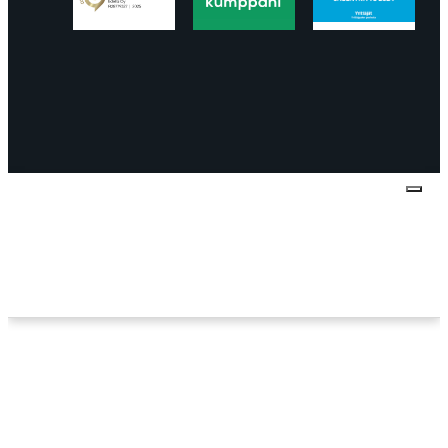
Tietosuojaseloste
Peruuttaminen
Projektimyynnin
toimitus- ja sopimusehdot
Käyttö- ja
toimitusehdot
Palautus ja reklamaatiot