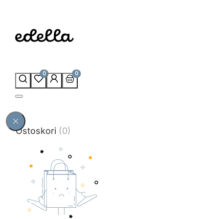
0
0
Ostoskori
(0)