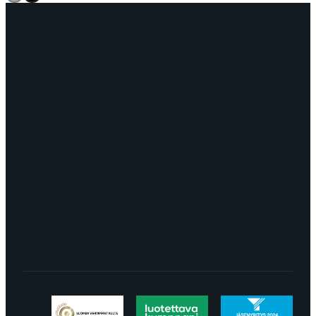
OTA YHTEYTTÄ
myynti@edella.fi
044 242
8113
TURKU Logomo Byrå Junakatu 9 20100
Turku
LÖYDÄT MEIDÄT SOMESTA