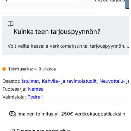
Nemea
2821
tuoli
määrä
Kuinka teen tarjouspyynnön?
Voit valita kassalla verkkomaksun tai tarjouspyynnön. J
Toimitusaika: 4-8 viikkoa
Osastot:
Istuimet
,
Kahvila- ja ravintolatuolit
,
Neuvottelu- ja
Tuotesarja:
Nemea
Valmistaja:
Pedrali
Ilmainen toimitus yli 250€ verkkokauppatilauksiin
Suomalainen perheyritys