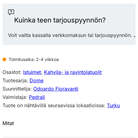
266
tuoli
määrä
Kuinka teen tarjouspyynnön?
Voit valita kassalla verkkomaksun tai tarjouspyynnön. J
Toimitusaika: 2-4 viikkoa
Osastot:
Istuimet
,
Kahvila- ja ravintolatuolit
Tuotesarja:
Dome
Suunnittelija:
Odoardo Fioravanti
Valmistaja:
Pedrali
Tuote on nähtävillä seuraavissa lokaatioissa:
Turku
Mitat