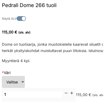
Pedrali Dome 266 tuoli
Näytä ALV
115,00 €
(sis. alv)
Dome on tuolisarja, jonka muotokielelle kaarevat siluetit 
herkät yksityiskohdat muistuttavat puun liitoksia. Istuinosa
Myyntierä 4 kpl.
*
Väri
Pedrali
115,00 €
(sis. alv)
Dome