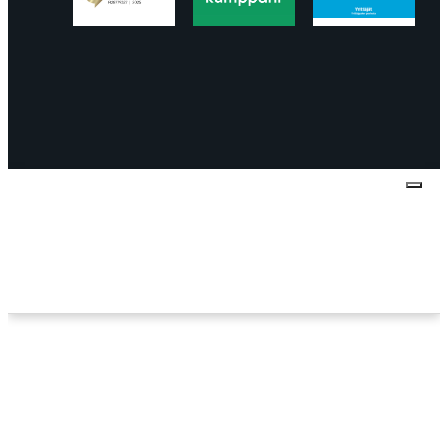
Tietosuojaseloste
Peruuttaminen
Projektimyynnin
toimitus- ja sopimusehdot
Käyttö- ja
toimitusehdot
Palautus ja reklamaatiot