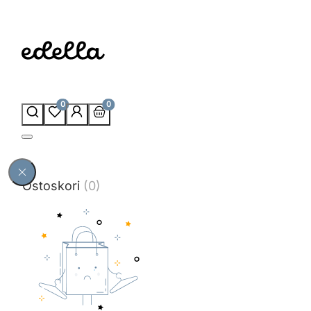
0
0
Ostoskori
(0)