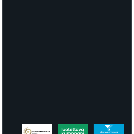
OTA YHTEYTTÄ
myynti@edella.fi
044 242
8113
TURKU Logomo Byrå Junakatu 9 20100
Turku
LÖYDÄT MEIDÄT SOMESTA