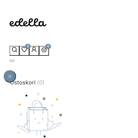
0
0
Ostoskori
(0)