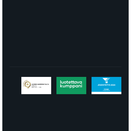
Turku
LÖYDÄT MEIDÄT SOMESTA
Tietosuojaseloste
Peruuttaminen
Projektimyynnin
toimitus- ja sopimusehdot
Käyttö- ja
toimitusehdot
Palautus ja reklamaatiot