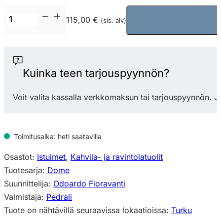
Pedrali
115,00 €
(sis. alv)
Dome
266
tuoli
(varastotuote)
Kuinka teen tarjouspyynnön?
määrä
Voit valita kassalla verkkomaksun tai tarjouspyynnön. J
Toimitusaika: heti saatavilla
Osastot:
Istuimet
,
Kahvila- ja ravintolatuolit
Tuotesarja:
Dome
Suunnittelija:
Odoardo Fioravanti
Valmistaja:
Pedrali
Tuote on nähtävillä seuraavissa lokaatioissa:
Turku