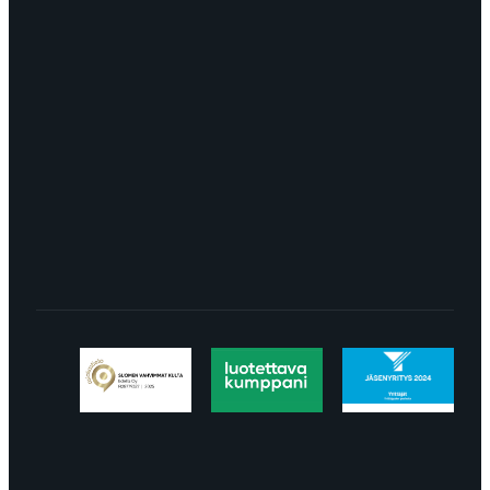
myynti@edella.fi
044 242
8113
TURKU Logomo Byrå Junakatu 9 20100
Turku
LÖYDÄT MEIDÄT SOMESTA
Tietosuojaseloste
Peruuttaminen
Projektimyynnin