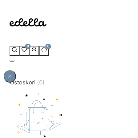
0
0
Ostoskori
(0)