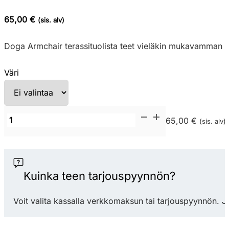
65,00 €
(sis. alv)
Doga Armchair terassituolista teet vieläkin mukavamman siih
Väri
Nardi
65,00 €
(sis. alv)
Cuscino
Doga
Armchair
istuinpehmuste
Kuinka teen tarjouspyynnön?
määrä
Voit valita kassalla verkkomaksun tai tarjouspyynnön. J