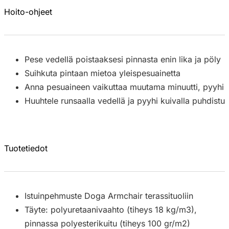
Hoito-ohjeet
Pese vedellä poistaaksesi pinnasta enin lika ja pöly
Suihkuta pintaan mietoa yleispesuainetta
Anna pesuaineen vaikuttaa muutama minuutti, pyyhi sitt
Huuhtele runsaalla vedellä ja pyyhi kuivalla puhdistusl
Tuotetiedot
Istuinpehmuste Doga Armchair terassituoliin
Täyte: polyuretaanivaahto (tiheys 18 kg/m3),
pinnassa polyesterikuitu (tiheys 100 gr/m2)