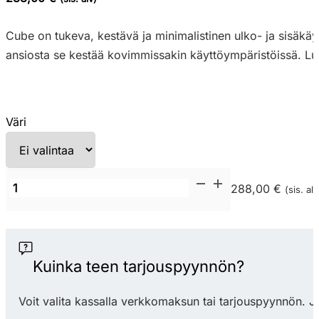
Cube on tukeva, kestävä ja minimalistinen ulko- ja sisäkäyt
ansiosta se kestää kovimmissakin käyttöympäristöissä. Lujuu
Väri
Nardi
288,00 €
(sis. alv
Cube
80
terassipöytä
määrä
Kuinka teen tarjouspyynnön?
Voit valita kassalla verkkomaksun tai tarjouspyynnön. J