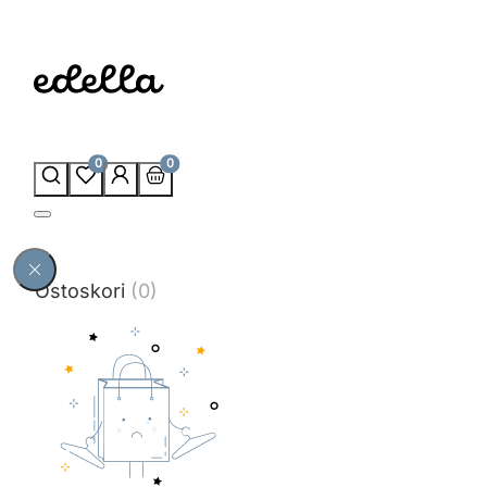
0
0
Ostoskori
(0)