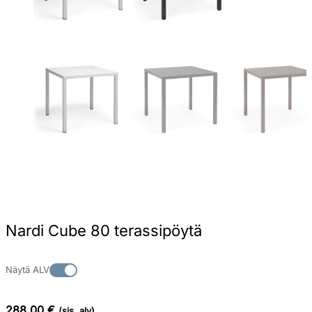
Nardi Cube 80 terassipöytä
Näytä ALV
288,00 €
(sis. alv)