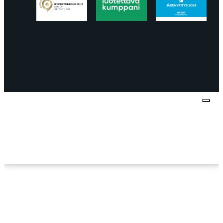
Tietosuojaseloste
Peruuttaminen
Projektimyynnin
toimitus- ja sopimusehdot
Käyttö- ja
toimitusehdot
Palautus ja reklamaatiot