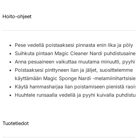
Hoito-ohjeet
Pese vedellä poistaaksesi pinnasta enin lika ja pöly
Suihkuta pintaan Magic Cleaner Nardi puhdistusaine 
Anna pesuaineen vaikuttaa muutama minuutti, pyyhi sitt
Poistaaksesi pinttyneen lian ja jäljet, suosittelemme
käyttämään Magic Sponge Nardi -melamiinihartsisien
Käytä hammasharjaa lian poistamiseen pienistä raois
Huuhtele runsaalla vedellä ja pyyhi kuivalla puhdistusl
Tuotetiedot