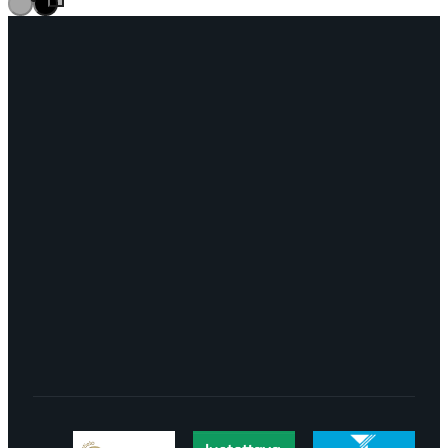
OTA YHTEYTTÄ
myynti@edella.fi
044 242
8113
TURKU Logomo Byrå Junakatu 9 20100
Turku
LÖYDÄT MEIDÄT SOMESTA