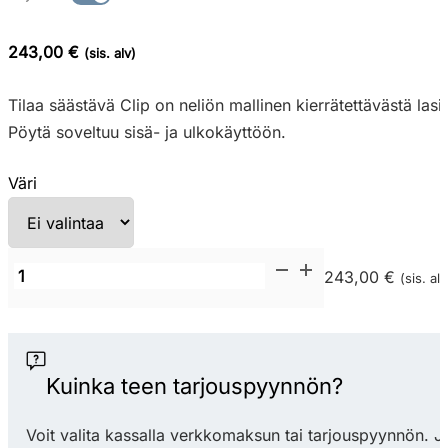
243,00 €
(sis. alv)
Tilaa säästävä Clip on neliön mallinen kierrätettävästä lasi
Pöytä soveltuu sisä- ja ulkokäyttöön.
Väri
Nardi
243,00 €
(sis. alv
Clipx
80
terassipöytä
määrä
Kuinka teen tarjouspyynnön?
Voit valita kassalla verkkomaksun tai tarjouspyynnön. J