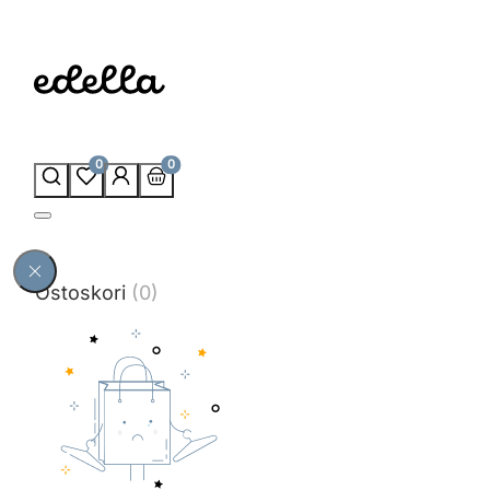
0
0
Ostoskori
(0)