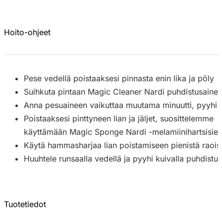
Hoito-ohjeet
Pese vedellä poistaaksesi pinnasta enin lika ja pöly
Suihkuta pintaan Magic Cleaner Nardi puhdistusaine 
Anna pesuaineen vaikuttaa muutama minuutti, pyyhi sitt
Poistaaksesi pinttyneen lian ja jäljet, suosittelemme
käyttämään Magic Sponge Nardi -melamiinihartsisien
Käytä hammasharjaa lian poistamiseen pienistä raois
Huuhtele runsaalla vedellä ja pyyhi kuivalla puhdistusl
Tuotetiedot