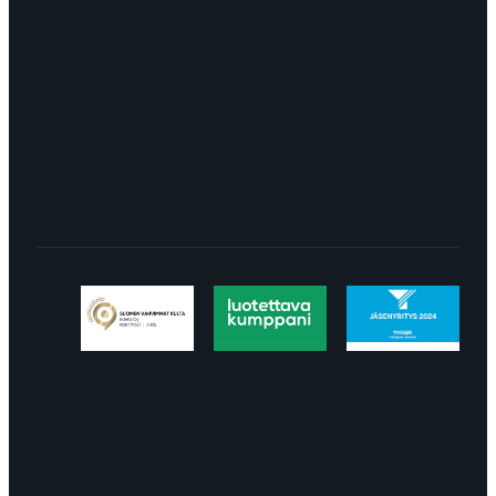
Turku
LÖYDÄT MEIDÄT SOMESTA
Tietosuojaseloste
Peruuttaminen
Projektimyynnin
toimitus- ja sopimusehdot
Käyttö- ja
toimitusehdot
Palautus ja reklamaatiot